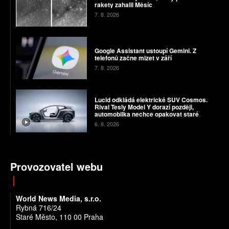
rakety zahalil Měsíc
7. 8. 2026
Google Assistant ustoupí Gemini. Z
telefonů začne mizet v září
7. 8. 2026
Lucid odkládá elektrické SUV Cosmos.
Rival Tesly Model Y dorazí později,
automobilka nechce opakovat staré
chyby
6. 8. 2026
Provozovatel webu
World News Media, s.r.o.
Rybná 716/24
Staré Město, 110 00 Praha