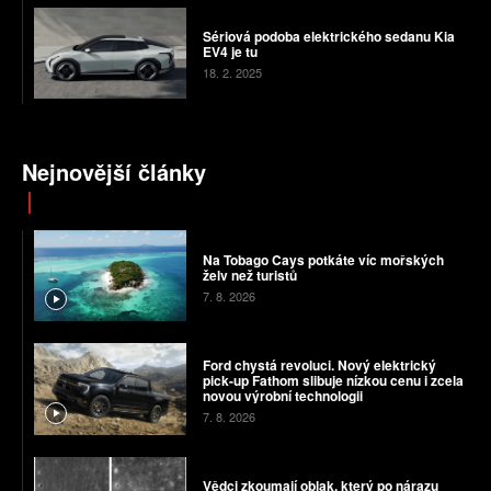
Sériová podoba elektrického sedanu Kia
EV4 je tu
18. 2. 2025
Nejnovější články
Na Tobago Cays potkáte víc mořských
želv než turistů
7. 8. 2026
Ford chystá revoluci. Nový elektrický
pick-up Fathom slibuje nízkou cenu i zcela
novou výrobní technologii
7. 8. 2026
Vědci zkoumají oblak, který po nárazu