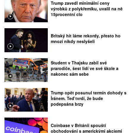
Trump zavedl minimální ceny
výrobků z polykřemíku, uvalil na ně
15procentní clo
Britský hit láme rekordy, přesto ho
mnozí nikdy neslyšeli
Student v Thajsku zabil své
prarodiče, šest lidí ve své škole a
nakonec sám sebe
Trump opět posunul termín dohody s
Íránem. Teď tvrdí, že bude
podepsána brzy
Coinbase v Británii spouští
obchodování s americkými akciemi