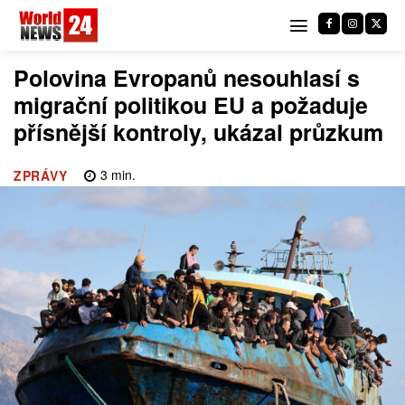
Polovina Evropanů nesouhlasí s
migrační politikou EU a požaduje
přísnější kontroly, ukázal průzkum
3
min.
ZPRÁVY