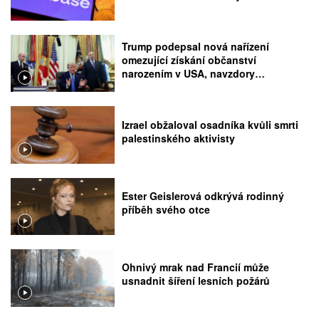
Trump podepsal nová nařízení
omezující získání občanství
narozením v USA, navzdory
rozhodnutí Nejvyššího soudu
Izrael obžaloval osadníka kvůli smrti
palestinského aktivisty
Ester Geislerová odkrývá rodinný
příběh svého otce
Ohnivý mrak nad Francií může
usnadnit šíření lesních požárů