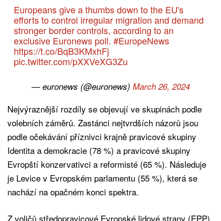
Europeans give a thumbs down to the EU's
efforts to control irregular migration and demand
stronger border controls, according to an
exclusive Euronews poll.
#EuropeNews
https://t.co/BqB3KMxhFj
pic.twitter.com/pXXVeXG3Zu
— euronews (@euronews)
March 26, 2024
Nejvýraznější rozdíly se objevují ve skupinách podle
volebních záměrů. Zastánci nejtvrdších názorů jsou
podle očekávání příznivci krajně pravicové skupiny
Identita a demokracie (78 %) a pravicové skupiny
Evropští konzervativci a reformisté (65 %). Následuje
je Levice v Evropském parlamentu (55 %), která se
nachází na opačném konci spektra.
Z voličů středopravicové Evropské lidové strany (EPP),