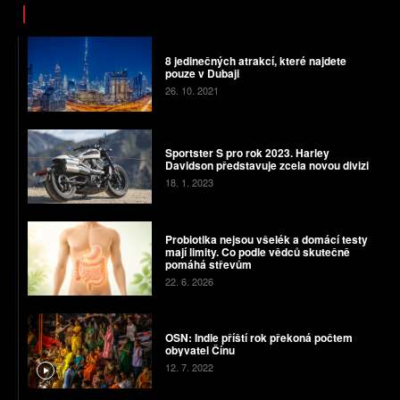
8 jedinečných atrakcí, které najdete
pouze v Dubaji
26. 10. 2021
Sportster S pro rok 2023. Harley
Davidson představuje zcela novou divizi
18. 1. 2023
Probiotika nejsou všelék a domácí testy
mají limity. Co podle vědců skutečně
pomáhá střevům
22. 6. 2026
OSN: Indie příští rok překoná počtem
obyvatel Čínu
12. 7. 2022