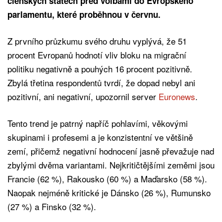
členských státech před volbami do Evropského
parlamentu, které proběhnou v červnu.
Z prvního průzkumu svého druhu vyplývá, že 51
procent Evropanů hodnotí vliv bloku na migrační
politiku negativně a pouhých 16 procent pozitivně.
Zbylá třetina respondentů tvrdí, že dopad nebyl ani
pozitivní, ani negativní, upozornil server
Euronews
.
Tento trend je patrný napříč pohlavími, věkovými
skupinami i profesemi a je konzistentní ve většině
zemí, přičemž negativní hodnocení jasně převažuje nad
zbylými dvěma variantami. Nejkritičtějšími zeměmi jsou
Francie (62 %), Rakousko (60 %) a Maďarsko (58 %).
Naopak nejméně kritické je Dánsko (26 %), Rumunsko
(27 %) a Finsko (32 %).