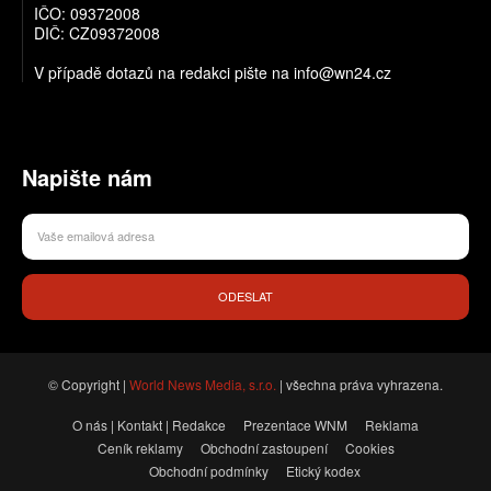
IČO: 09372008
DIČ: CZ09372008
V případě dotazů na redakci pište na info@wn24.cz
Napište nám
ODESLAT
© Copyright |
World News Media, s.r.o.
| všechna práva vyhrazena.
O nás | Kontakt | Redakce
Prezentace WNM
Reklama
Ceník reklamy
Obchodní zastoupení
Cookies
Obchodní podmínky
Etický kodex