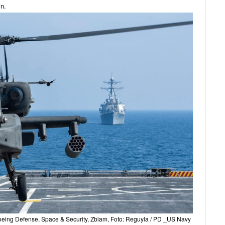
n.
Boeing Defense, Space & Security, Zbiam, Foto: Reguyla / PD _US Navy