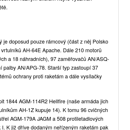
tě.
ý je doposud pouze rámcový (část z něj Polsko
h vrtulníků AH-64E Apache. Dále 210 motorů
ých a 18 náhradních), 97 zaměřovačů AN/ASQ-
ní palby AN/APG-78. Starší typ zastoupí 37
témů ochrany proti raketám a dále vysílačky
upit 1844 AGM-114R2 Hellfire (naše armáda jich
tulníkům AH-1Z kupuje 14). K tomu 96 cvičných
 střel AGM-179A JAGM a 508 protiletadlových
k I. K již dříve dodaným neřízeným raketám pak