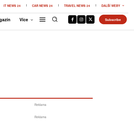
IT NEWS 24
CAR NEWS 24
TRAVEL NEWS 24
DALŠÍ WEBY
gazín
Více
Subscribe
Reklama
Reklama