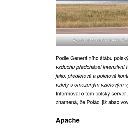
Apache nizozemské armády, Foto
Podle Generálního štábu polský
vzduchu předcházel intenzivní t
jako: předletová a poletová kont
vzlety s omezeným vzletovým vý
Informoval o tom polský server
znamená, že Poláci již absolvo
Apache