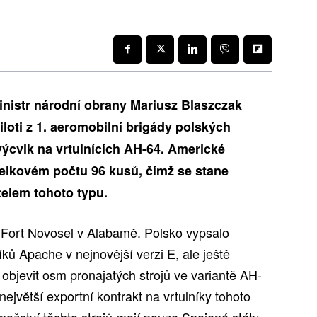
inistr národní obrany Mariusz Blaszczak
iloti z 1. aeromobilní brigády polských
 výcvik na vrtulnících AH-64. Americké
elkovém počtu 96 kusů, čímž se stane
elem tohoto typu.
ě Fort Novosel v Alabamě. Polsko vypsalo
ků Apache v nejnovější verzi E, ale ještě
objevit osm pronajatých strojů ve variantě AH-
jvětší exportní kontrakt na vrtulníky tohoto
 množství těchto strojů mají pouze Spojené státy,