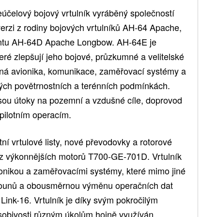
čelový bojový vrtulník vyráběný společností
erzi z rodiny bojových vrtulníků AH-64 Apache,
iantu AH-64D Apache Longbow. AH-64E je
ré zlepšují jeho bojové, průzkumné a velitelské
aná avionika, komunikace, zaměřovací systémy a
ých povětrnostních a terénních podmínkách.
jsou útoky na pozemní a vzdušné cíle, doprovod
pilotním operacím.
ní vrtulové listy, nové převodovky a rotorové
 z výkonnějších motorů T700-GE-701D. Vrtulník
onikou a zaměřovacími systémy, které mimo jiné
letounů a obousměrnou výměnu operačních dat
Link-16. Vrtulník je díky svým pokročilým
obivosti různým úkolům hojně využíván