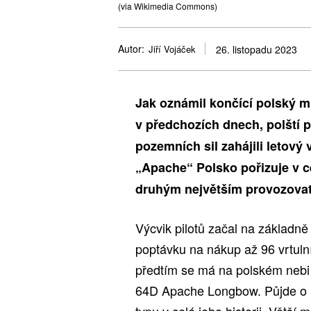
(via Wikimedia Commons)
Autor:
Jiří Vojáček
26. listopadu 2023
Jak oznámil končící polský m
v předchozích dnech, polští p
pozemních sil zahájili letový
„Apache“ Polsko pořizuje v c
druhým největším provozovat
Výcvik pilotů začal na základn
poptávku na nákup až 96 vrtulní
předtím se má na polském nebi 
64D Apache Longbow. Půjde o ne
typu v celé jeho historii. Větší