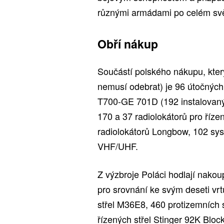
různými armádami po celém svě
Obří nákup
Součástí polského nákupu, kter
nemusí odebrat) je 96 útočnýc
T700-GE 701D (192 instalovan
170 a 37 radiolokátorů pro říze
radiolokátorů Longbow, 102 sys
VHF/UHF.
Z výzbroje Poláci hodlají nako
pro srovnání ke svým deseti vr
střel M36E8, 460 protizemních
řízených střel Stinger 92K Bloc