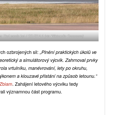
: Red panda bot /
CC-BY-2.0
(via Wikimedia Commons)
ch ozbrojených sil:
„Plnění praktických úkolů ve
eoretický a simulátorový výcvik. Zahrnoval prvky
rola vrtulníku, manévrování, lety po okruhu,
konem a klouzavé přistání na způsob letounu.“
Zbiam
. Zahájení letového výcviku tedy
vali významnou část programu.