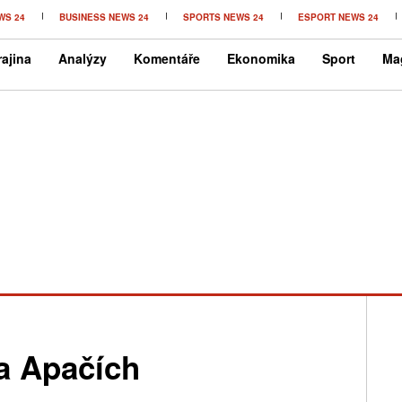
WS 24
BUSINESS NEWS 24
SPORTS NEWS 24
ESPORT NEWS 24
ajina
Analýzy
Komentáře
Ekonomika
Sport
Ma
na Apačích