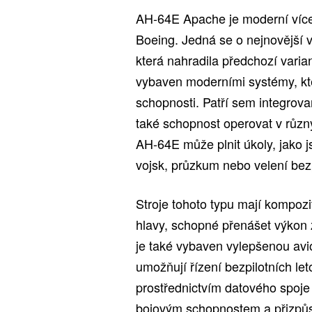
AH-64E Apache je moderní víceú
Boeing. Jedná se o nejnovější v
která nahradila předchozí var
vybaven moderními systémy, kte
schopnosti. Patří sem integrov
také schopnost operovat v různ
AH-64E může plnit úkoly, jako 
vojsk, průzkum nebo velení bez
Stroje tohoto typu mají kompozit
hlavy, schopné přenášet výkon
je také vybaven vylepšenou avi
umožňují řízení bezpilotních 
prostřednictvím datového spoje 
bojovým schopnostem a přizpůs