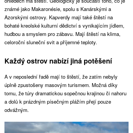
ohledech má štěstí. Geologicky je součástí toho, co je
známé jako Makaronésie, spolu s Kanárskými a
Azorskými ostrovy. Kapverdy mají také štěstí na
bohaté kreolské kulturní dědictví s vynikajícím jídlem,
hudbou a smyslem pro zábavu. Mají štěstí na klima,
celoroční sluneční svit a příjemné teploty.
Každý ostrov nabízí jiná potěšení
A v neposlední řadě mají to štěstí, že zatím nebyly
úplně zpustošeny masovým turismem. Možná díky
tomu, že túry dramatickou sopečnou krajinou či nahoru
a dolů k prázdným písečným plážím přejí pouze
odvážným.