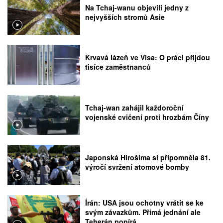
Na Tchaj-wanu objevili jedny z
nejvyšších stromů Asie
Krvavá lázeň ve Visa: O práci přijdou
tisíce zaměstnanců
Tchaj-wan zahájil každoroční
vojenské cvičení proti hrozbám Číny
Japonská Hirošima si připomněla 81.
výročí svržení atomové bomby
Írán: USA jsou ochotny vrátit se ke
svým závazkům. Přímá jednání ale
Teherán popírá