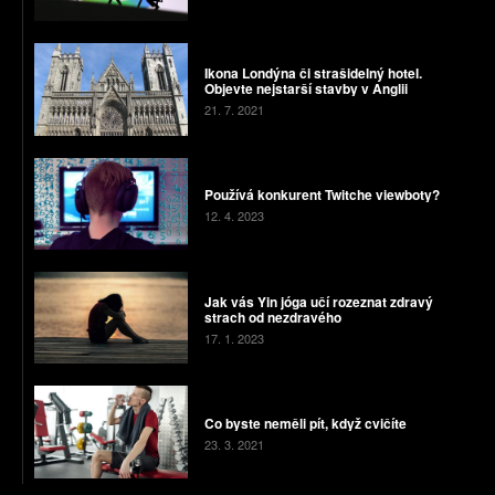
Ikona Londýna či strašidelný hotel.
Objevte nejstarší stavby v Anglii
21. 7. 2021
Používá konkurent Twitche viewboty?
12. 4. 2023
Jak vás Yin jóga učí rozeznat zdravý
strach od nezdravého
17. 1. 2023
Co byste neměli pít, když cvičíte
23. 3. 2021