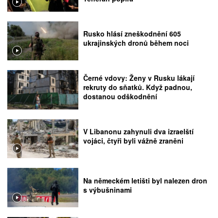
Rusko hlásí zneškodnění 605
ukrajinských dronů během noci
Černé vdovy: Ženy v Rusku lákají
rekruty do sňatků. Když padnou,
dostanou odškodnění
V Libanonu zahynuli dva izraelští
vojáci, čtyři byli vážně zraněni
Na německém letišti byl nalezen dron
s výbušninami