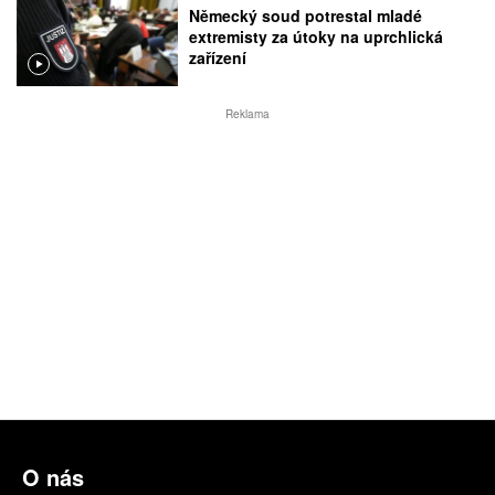
Německý soud potrestal mladé
extremisty za útoky na uprchlická
zařízení
Reklama
O nás