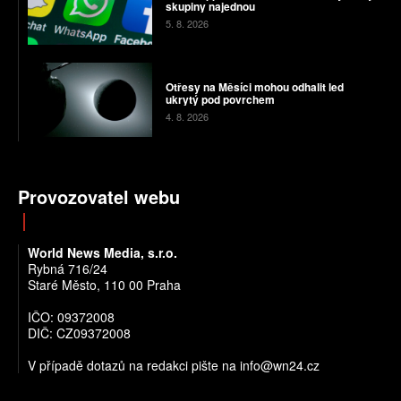
skupiny najednou
5. 8. 2026
Otřesy na Měsíci mohou odhalit led
ukrytý pod povrchem
4. 8. 2026
Provozovatel webu
World News Media, s.r.o.
Rybná 716/24
Staré Město, 110 00 Praha
IČO: 09372008
DIČ: CZ09372008
V případě dotazů na redakci pište na info@wn24.cz