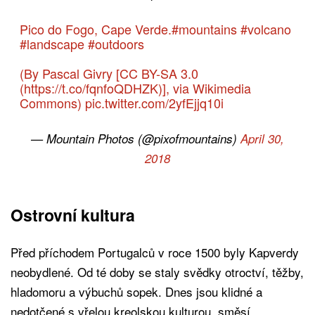
Pico do Fogo, Cape Verde.
#mountains
#volcano
#landscape
#outdoors
(By Pascal Givry [CC BY-SA 3.0
(
https://t.co/fqnfoQDHZK
)], via Wikimedia
Commons)
pic.twitter.com/2yfEjjq10i
— Mountain Photos (@pixofmountains)
April 30,
2018
Ostrovní kultura
Před příchodem Portugalců v roce 1500 byly Kapverdy
neobydlené. Od té doby se staly svědky otroctví, těžby,
hladomoru a výbuchů sopek. Dnes jsou klidné a
nedotčené s vřelou kreolskou kulturou, směsí