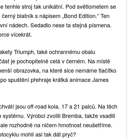
je tenhle stroj tak unikátní. Pod světlometem se
černý blatník s nápisem „Bond Edition.“ Ten
vní nádech. Sedadlo nese ta stejná písmena.
rce vícekrát.
lakety Triumph, také ochrannému obalu
část je pochopitelně celá v černém. Na místě
menší obrazovka, na které sice nemáme tlačítko
m po spuštění přehraje krátká animace James
hvátí jsou off-road kola. 17 a 21 palců. Na těch
systému. Výrobci zvolili Bremba, takže vsadili
g, ale rozhodně na ničem hmotnost neušetříme.
ocyklu mohli asi tak dát pryč?