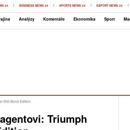
WS 24
BUSINESS NEWS 24
SPORTS NEWS 24
ESPORT NEWS 24
ajina
Analýzy
Komentáře
Ekonomika
Sport
Ma
er 900 Bond Edition
 agentovi: Triumph