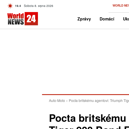
C
WORLD NE
19.4
Sobota 8. srpna 2026
Czech
Zprávy
Domácí
Ukr
Auto-Moto
Pocta britskému agentovi: Triumph Tig
Pocta britskému