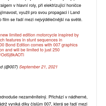
igem v hlavní roly, při elektrizující honičce
ajímavost, využil pro svou propagaci i Land
o film se řadí mezi nejvýdělečnější na světě.
ew limited edition motorcycle inspired by
ich features in stunt sequences in
900 Bond Edition comes with 007 graphics
n and will be limited to just 250
om/OdSj8kAOTi
d (@007)
September 21, 2021
 jednoduše nezaměnitelný. Přichází v nádherné,
drž vyniká díky číslům 007, která se řadí mezi