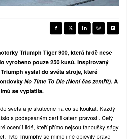
motorky Triumph Tiger 900, která hrdě nese
lo vyrobeno pouze 250 kusů. Inspirovaný
Triumph vyslal do světa stroje, které
 bondovky
No Time To Die (Není čas zemřít)
. A
lmů se vyplatila.
do světa a je skutečně na co se koukat. Každý
íslo s podepsaným certifikátem pravosti. Celý
eré ocení i lidé, kteří přímo nejsou fanoušky ságy
et. Tyto Triumphy se mimo jiné objevily právě