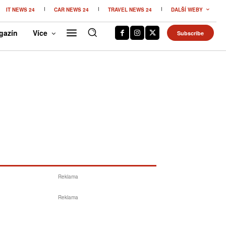
IT NEWS 24
CAR NEWS 24
TRAVEL NEWS 24
DALŠÍ WEBY
gazín
Více
Subscribe
Reklama
Reklama