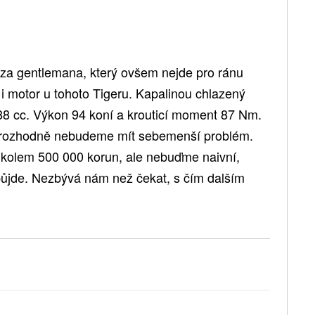
za gentlemana, který ovšem nejde pro ránu
 i motor u tohoto Tigeru. Kapalinou chlazený
888 cc. Výkon 94 koní a krouticí moment 87 Nm.
, rozhodně nebudeme mít sebemenší problém.
 kolem 500 000 korun, ale nebuďme naivní,
ůjde. Nezbývá nám než čekat, s čím dalším