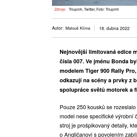
Zdroje:
Triupmh, Twitter, Foto: Triupmh
Autor:
Matouš Klíma
18. dubna 2022
Nejnovější limitovaná edice 
čísla 007. Ve jménu Bonda by
modelem Tiger 900 Rally Pro, 
odkazují na scény a prvky z
spolupráce světů motorek a fi
Pouze 250 kousků se rozeslalo 
model nese specifické výrobní č
stroj je prošpikovaný detaily, kt
o Angličanovi s povolením zabíj