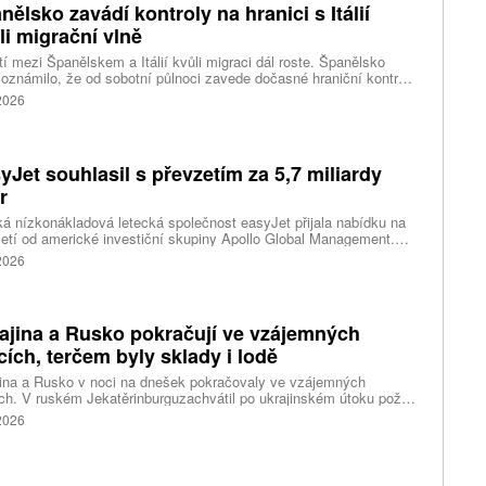
nělsko zavádí kontroly na hranici s Itálií
li migrační vlně
í mezi Španělskem a Itálií kvůli migraci dál roste. Španělsko
oznámilo, že od sobotní půlnoci zavede dočasné hraniční kontroly
estující z Itálie. Opatření má platit do 7. září a je přímou reakcí na
 2026
dnutí Říma obnovit kontroly u osob přijíždějících ze Španělska po
né migrační krizi v severoafrické Ceutě.
yJet souhlasil s převzetím za 5,7 miliardy
r
ká nízkonákladová letecká společnost easyJet přijala nabídku na
etí od americké investiční skupiny Apollo Global Management.
akce oceňuje aerolinku na 5,7 miliardy liber, tedy přibližně 162
 2026
rd korun.
ajina a Rusko pokračují ve vzájemných
cích, terčem byly sklady i lodě
ina a Rusko v noci na dnešek pokračovaly ve vzájemných
ch. V ruském Jekatěrinburguzachvátil po ukrajinském útoku požár
tické centrum ruského internetového prodejce Wildberries.
 2026
čnost o tom informovala bez podrobností na síti Telegram.
k ruské dronové útoky podle ukrajinských úřadů způsobily požár
ělských skladů v obci Balaklija v Charkovské oblasti na východě
iny, napsal Reuters.