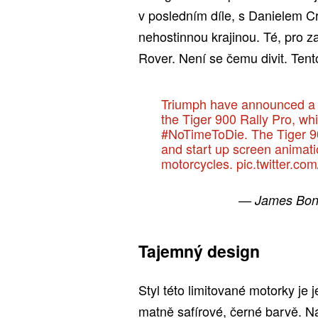
v posledním díle, s Danielem Cra
nehostinnou krajinou. Té, pro z
Rover. Není se čemu divit. Tent
Triumph have announced a n
the Tiger 900 Rally Pro, wh
#NoTimeToDie
. The Tiger 
and start up screen animatio
motorcycles.
pic.twitter.c
— James Bon
Tajemný design
Styl této limitované motorky je
matně safírové, černé barvě. Ná