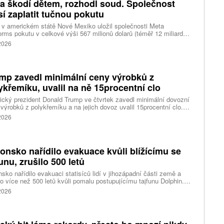
a škodí dětem, rozhodl soud. Společnost
í zaplatit tučnou pokutu
v americkém státě Nové Mexiko uložil společnosti Meta
orms pokutu v celkové výši 567 milionů dolarů (téměř 12 miliard
) za újmu, kterou její platformy Facebook a Instagram působí
 2026
ým lidem. Firma musí změnit způsob ověřování věku.
mp zavedl minimální ceny výrobků z
ykřemíku, uvalil na ně 15procentní clo
cký prezident Donald Trump ve čtvrtek zavedl minimální dovozní
výrobků z polykřemíku a na jejich dovoz uvalil 15procentní clo.
řemík se používá při výrobě polovodičů a je hlavní složkou
 2026
oltaických panelů, jeho největším světovým producentem je Čína.
 chce opatřeními podpořit domácí dodavatelské řetězce pro
u čipů a solárních panelů, a posílit tak pozici Spojených států v
ření s Čínou v oblasti umělé inteligence (AI) a energetiky, uvedla
onsko nařídilo evakuace kvůli blížícímu se
ura Reuters.
funu, zrušilo 500 letů
sko nařídilo evakuaci statisíců lidí v jihozápadní části země a
lo více než 500 letů kvůli pomalu postupujícímu tajfunu Dolphin.
 meteorologů přinese tajfun do oblasti silný vítr, prudký déšť a
 2026
é vlny, píše agentura Reuters. Dolphin je tajfunem první, tedy
abší kategorie s maximální rychlostí větru 144 kilometrů v hodině
árazy dosahujícími téměř 200 kilometrů v hodině. Blíží se k
ci ostrovů mezi oblasti Kjúšú a prefekturou Okinawa, uvedla