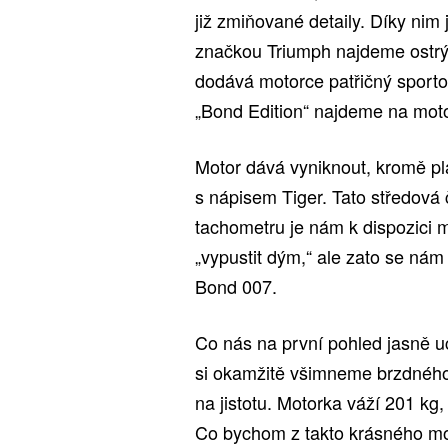
již zmiňované detaily. Díky nim 
značkou Triumph najdeme ostrý 
dodává motorce patřičný sporto
„Bond Edition“ najdeme na moto
Motor dává vyniknout, kromě p
s nápisem Tiger. Tato středová 
tachometru je nám k dispozici 
„vypustit dým,“ ale zato se ná
Bond 007.
Co nás na první pohled jasně uc
si okamžitě všimneme brzdného 
na jistotu. Motorka váží 201 k
Co bychom z takto krásného mot