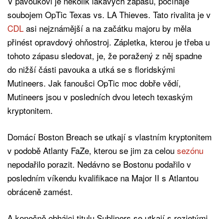
V pavoukovi je několik lákavých zápasů, počínaje
soubojem OpTic Texas vs. LA Thieves. Tato rivalita je v
CDL
asi nejznámější a na začátku majoru by měla
přinést opravdový ohňostroj. Zápletka, kterou je třeba u
tohoto zápasu sledovat, je, že poražený z něj spadne
do nižší části pavouka a utká se s floridskými
Mutineers. Jak fanoušci OpTic moc dobře vědí,
Mutineers jsou v posledních dvou letech texaským
kryptonitem.
Domácí Boston Breach se utkají s vlastním kryptonitem
v podobě Atlanty FaZe, kterou se jim za celou
sezónu
nepodařilo porazit. Nedávno se Bostonu podařilo v
posledním víkendu kvalifikace na Major II s Atlantou
obráceně zamést.
A konečně obhájci titulu Subliners se utkají s rozjetými