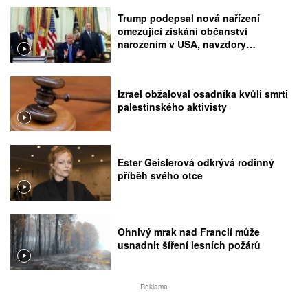
Trump podepsal nová nařízení
omezující získání občanství
narozením v USA, navzdory
rozhodnutí Nejvyššího soudu
Izrael obžaloval osadníka kvůli smrti
palestinského aktivisty
Ester Geislerová odkrývá rodinný
příběh svého otce
Ohnivý mrak nad Francií může
usnadnit šíření lesních požárů
Reklama