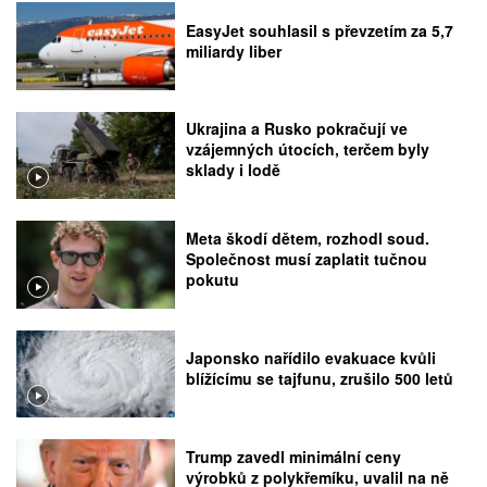
EasyJet souhlasil s převzetím za 5,7
miliardy liber
Ukrajina a Rusko pokračují ve
vzájemných útocích, terčem byly
sklady i lodě
Meta škodí dětem, rozhodl soud.
Společnost musí zaplatit tučnou
pokutu
Japonsko nařídilo evakuace kvůli
blížícímu se tajfunu, zrušilo 500 letů
Trump zavedl minimální ceny
výrobků z polykřemíku, uvalil na ně