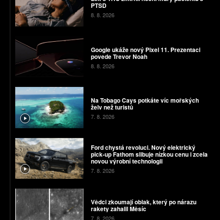
PTSD
8. 8. 2026
Google ukáže nový Pixel 11. Prezentaci
povede Trevor Noah
8. 8. 2026
Na Tobago Cays potkáte víc mořských
želv než turistů
7. 8. 2026
Ford chystá revoluci. Nový elektrický
pick-up Fathom slibuje nízkou cenu i zcela
novou výrobní technologii
7. 8. 2026
Vědci zkoumají oblak, který po nárazu
rakety zahalil Měsíc
7. 8. 2026