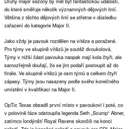
Druhý major sezóny by měl být fantastickou událostí,
do které směřuje několik významných dějových linií.
Většina z těchto dějových linií se střetne v důsledku
zařazení do kategorie Major II.
Jako vždy je pavouk rozdělen na vítěze a poražené.
Pro týmy ve skupině vítězů je soutěž dvoukolová.
Týmy v nižší části pavouka naopak mají kola čtyři, ale
samozřejmě doufají, že se jim podaří postoupit až do
finále. Ve skupině vítězů je osm týmů a celkem čtyři
zápasy. Týmy jsou nasazeny podle svého konečného
umístění v kvalifikaci na Major II.
OpTic Texas obsadil první místo v pavoukovi i poté, co
v polovině fáze odstoupila legenda Seth „Scump“ Abner,
zatímco londýnští Royal Ravens skončili na konci
pořadí. Zde je konečné pořadí a pavouk pro CDL Major