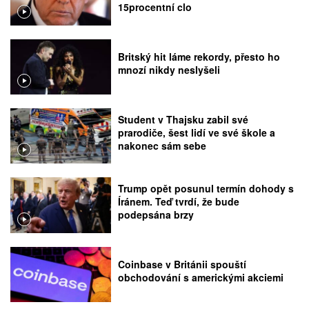
15procentní clo
Britský hit láme rekordy, přesto ho
mnozí nikdy neslyšeli
Student v Thajsku zabil své
prarodiče, šest lidí ve své škole a
nakonec sám sebe
Trump opět posunul termín dohody s
Íránem. Teď tvrdí, že bude
podepsána brzy
Coinbase v Británii spouští
obchodování s americkými akciemi