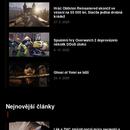
Hráč Oblivion Remastered skončil ve
vězení na 55 000 let. Stačila jediná drobná
krádež
27. 5. 2025
Spuštění hry Overwatch 2 doprovázelo
několik DDoS útoků
6. 10. 2022
Ghost of Yotei se blíží
24. 4. 2025
Nejnovější články
Lék s THC zmírnil noční můry pacientů s