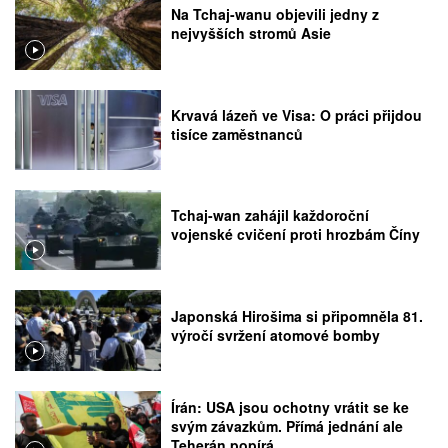
Na Tchaj-wanu objevili jedny z
nejvyšších stromů Asie
Krvavá lázeň ve Visa: O práci přijdou
tisíce zaměstnanců
Tchaj-wan zahájil každoroční
vojenské cvičení proti hrozbám Číny
Japonská Hirošima si připomněla 81.
výročí svržení atomové bomby
Írán: USA jsou ochotny vrátit se ke
svým závazkům. Přímá jednání ale
Teherán popírá