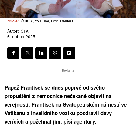
Zdroje:
ČTK, X, YouTube, Foto: Reuters
Autor:
ČTK
6. dubna 2025
Reklama
Papež František se dnes poprvé od svého
propuštění z nemocnice nečekaně objevil na
veřejnosti. František na Svatopetrském náměstí ve
Vatikánu z invalidního vozíku pozdravil davy
věřících a požehnal jim, píší agentury.