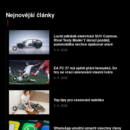
Nejnovější články
Lucid odkládá elektrické SUV Cosmos.
Rival Tesly Model Y dorazí později,
automobilka nechce opakovat staré
chyby
6. 8. 2026
EA FC 27 má splnit přání fanoušků. Do
hry se vrací skenování vlastní tváře
6. 8. 2026
Top tipy pro cestování nalehko
5. 8. 2026
WhatsApp umožní označit všechny členy