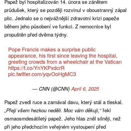
Papež byl hospitalizován 14. února se zánětem
průdušek, který se později rozvinul v oboustranný zápal
plic. Jednalo se o nejvážnější zdravotní krizi papeže
během jeho působení ve funkci. Z nemocnice byl
propuštěn před dvěma týdny.
Pope Francis makes a surprise public
appearance, his first since leaving the hospital,
greeting crowds from a wheelchair at the Vatican
https://t.co/YnYKPxdcrR
pic.twitter.com/yqvOoHgMC3
— CNN (@CNN)
April 6, 2025
Papež zvedl ruce a zamával davu, který stál a tleskal.
řekl
„Přeji všem hezkou neděli. Moc vám děkuji,“
osmaosmdesátiletý papež. Jeho hlas zněl silněji, než
při jeho předchozím veřejném vystoupení před