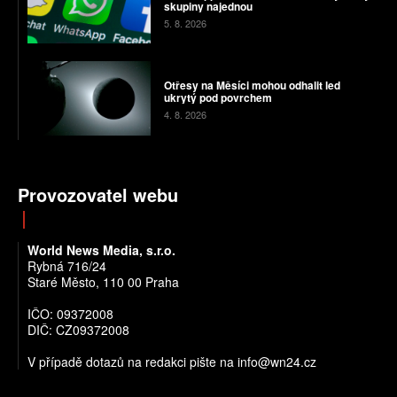
skupiny najednou
5. 8. 2026
Otřesy na Měsíci mohou odhalit led
ukrytý pod povrchem
4. 8. 2026
Provozovatel webu
World News Media, s.r.o.
Rybná 716/24
Staré Město, 110 00 Praha
IČO: 09372008
DIČ: CZ09372008
V případě dotazů na redakci pište na info@wn24.cz