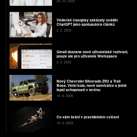
26. 10. 2023
Vědecké časopisy zakázaly uvádět
ChatGPT jako spoluautora článků
2. 2. 2023
Gmail dostane nové uživatelské rozhraní,
pouze ale pro uživatele Workspace
2. 2. 2022
Nový Chevrolet Silverado ZR2 a Trail
Boss. Větší kola, nové osmiválce a ještě
lepší schopnosti v terénu
18. 6. 2026
Co vám brání v pravidelném cvičení
10. 4. 2023