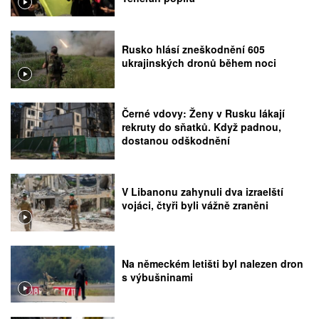
Rusko hlásí zneškodnění 605
ukrajinských dronů během noci
Černé vdovy: Ženy v Rusku lákají
rekruty do sňatků. Když padnou,
dostanou odškodnění
V Libanonu zahynuli dva izraelští
vojáci, čtyři byli vážně zraněni
Na německém letišti byl nalezen dron
s výbušninami