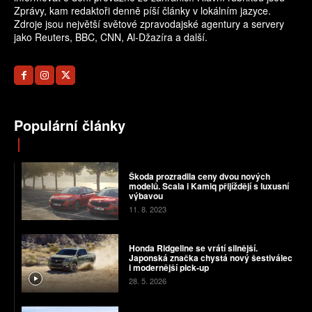
Zprávy, kam redaktoři denně píší články v lokálním jazyce.
Zdroje jsou největší světové zpravodajské agentury a servery
jako Reuters, BBC, CNN, Al-Džazíra a další.
Populární články
Škoda prozradila ceny dvou nových
modelů. Scala i Kamiq přijíždějí s luxusní
výbavou
11. 8. 2023
Honda Ridgeline se vrátí silnější.
Japonská značka chystá nový šestiválec
i modernější pick-up
28. 5. 2026