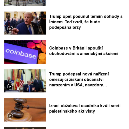
Trump opět posunul termín dohody s
Íránem. Teď tvrdí, že bude
podepsána brzy
Coinbase v Británii spouští
obchodování s americkými akciemi
Trump podepsal nová nařízení
omezující získání občanství
narozením v USA, navzdory
rozhodnutí Nejvyššího soudu
Izrael obžaloval osadníka kvůli smrti
palestinského aktivisty