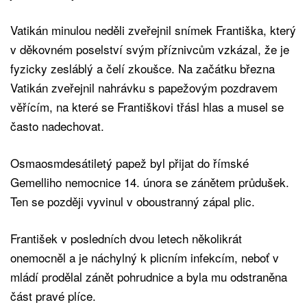
Vatikán minulou neděli zveřejnil snímek Františka, který
v děkovném poselství svým příznivcům vzkázal, že je
fyzicky zesláblý a čelí zkoušce. Na začátku března
Vatikán zveřejnil nahrávku s papežovým pozdravem
věřícím, na které se Františkovi třásl hlas a musel se
často nadechovat.
Osmaosmdesátiletý papež byl přijat do římské
Gemelliho nemocnice 14. února se zánětem průdušek.
Ten se později vyvinul v oboustranný zápal plic.
František v posledních dvou letech několikrát
onemocněl a je náchylný k plicním infekcím, neboť v
mládí prodělal zánět pohrudnice a byla mu odstraněna
část pravé plíce.