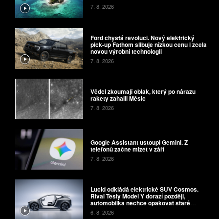
7. 8. 2026
Ford chystá revoluci. Nový elektrický
pick-up Fathom slibuje nízkou cenu i zcela
novou výrobní technologii
7. 8. 2026
Vědci zkoumají oblak, který po nárazu
rakety zahalil Měsíc
7. 8. 2026
Google Assistant ustoupí Gemini. Z
telefonů začne mizet v září
7. 8. 2026
Lucid odkládá elektrické SUV Cosmos.
Rival Tesly Model Y dorazí později,
automobilka nechce opakovat staré
chyby
6. 8. 2026