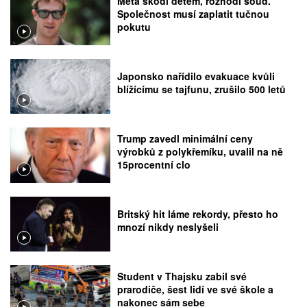
Meta škodí dětem, rozhodl soud.
Společnost musí zaplatit tučnou
pokutu
Japonsko nařídilo evakuace kvůli
blížícímu se tajfunu, zrušilo 500 letů
Trump zavedl minimální ceny
výrobků z polykřemíku, uvalil na ně
15procentní clo
Britský hit láme rekordy, přesto ho
mnozí nikdy neslyšeli
Student v Thajsku zabil své
prarodiče, šest lidí ve své škole a
nakonec sám sebe