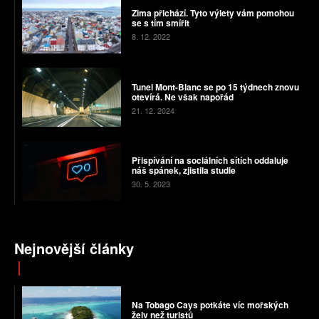
Zima přichází. Tyto výlety vám pomohou
se s tím smířit
8. 12. 2022
Tunel Mont-Blanc se po 15 týdnech znovu
otevírá. Ne však napořád
21. 12. 2024
Přispívání na sociálních sítích oddaluje
náš spánek, zjistila studie
30. 5. 2023
Nejnovější články
Na Tobago Cays potkáte víc mořských
želv než turistů