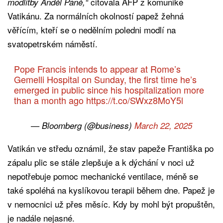
citovala AFP z komuniké
modlitby Anděl Páně,“
Vatikánu. Za normálních okolností papež žehná
věřícím, kteří se o nedělním poledni modlí na
svatopetrském náměstí.
Pope Francis intends to appear at Rome’s
Gemelli Hospital on Sunday, the first time he’s
emerged in public since his hospitalization more
than a month ago
https://t.co/SWxz8MoY5l
— Bloomberg (@business)
March 22, 2025
Vatikán ve středu oznámil, že stav papeže Františka po
zápalu plic se stále zlepšuje a k dýchání v noci už
nepotřebuje pomoc mechanické ventilace, méně se
také spoléhá na kyslíkovou terapii během dne. Papež je
v nemocnici už přes měsíc. Kdy by mohl být propuštěn,
je nadále nejasné.