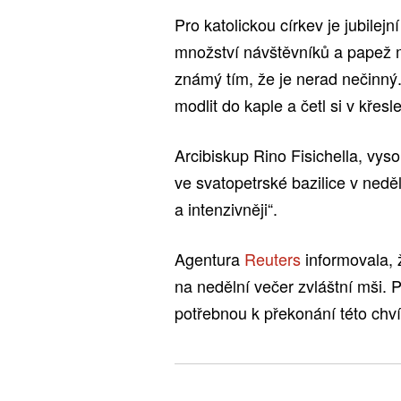
Pro katolickou církev je jubile
množství návštěvníků a papež 
známý tím, že je nerad nečinný.
modlit do kaple a četl si v křesle
Arcibiskup Rino Fisichella, vys
ve svatopetrské bazilice v neděli
a intenzivněji“.
Agentura
Reuters
informovala, 
na nedělní večer zvláštní mši. P
potřebnou k překonání této chví