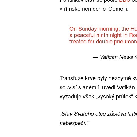
v římské nemocnici Gemelli.
On Sunday morning, the Hol
a peaceful ninth night in R
treated for double pneumon
— Vatican News 
Transfuze krve byly nezbytné kv
souvisí s anémií, uvedl Vatikán.
vyžaduje však „vysoký průtok“ k
„Stav Svatého otce zůstává kriti
nebezpečí.“