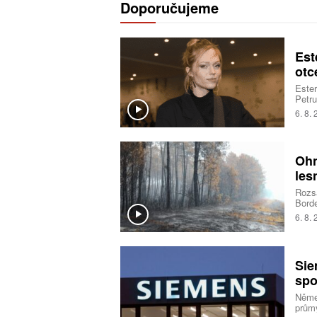
Doporučujeme
Est
otc
Ester
Petru
sestr
6. 8.
vřelo
Ohn
les
Rozsá
Borde
deset
6. 8.
opatř
situa
pyrok
ohně
Sie
spo
Němec
průmy