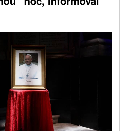
dnou“ noc, informoval