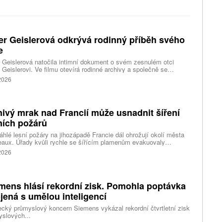
er Geislerová odkrývá rodinný příběh svého
e
 Geislerová natočila intimní dokument o svém zesnulém otci
 Geislerovi. Ve filmu otevírá rodinné archivy a společně se
ou Aňou skládá portrét talentovaného muže, který měl v sobě
 2026
st i temnější stránku.
ivý mrak nad Francií může usnadnit šíření
ních požárů
hlé lesní požáry na jihozápadě Francie dál ohrožují okolí města
aux. Úřady kvůli rychle se šířícím plamenům evakuovaly
itisíce lidí a nevylučují ani další rozšiřování bezpečnostních
 2026
ení. Hasiči zároveň čelí neobvyklému jevu, který podle nich
ci výrazně komplikuje. Nad požáry se totiž vytvořily takzvané
umulonimby, tedy oblaka vznikající přímo působením intenzivního
.
mens hlásí rekordní zisk. Pomohla poptávka
jená s umělou inteligencí
ký průmyslový koncern Siemens vykázal rekordní čtvrtletní zisk
slových...