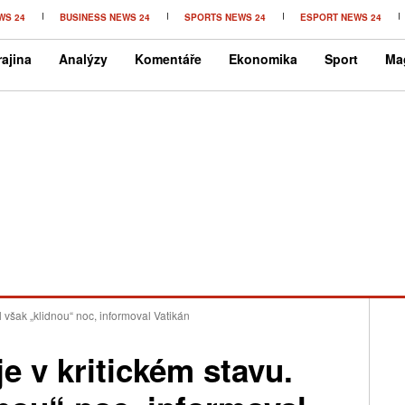
WS 24
BUSINESS NEWS 24
SPORTS NEWS 24
ESPORT NEWS 24
ajina
Analýzy
Komentáře
Ekonomika
Sport
Ma
l však „klidnou“ noc, informoval Vatikán
e v kritickém stavu.