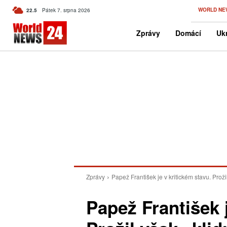
C
WORLD NE
22.5
Pátek 7. srpna 2026
Czech
Zprávy
Domácí
Ukr
Zprávy
Papež František je v kritickém stavu. Proži
Papež František j