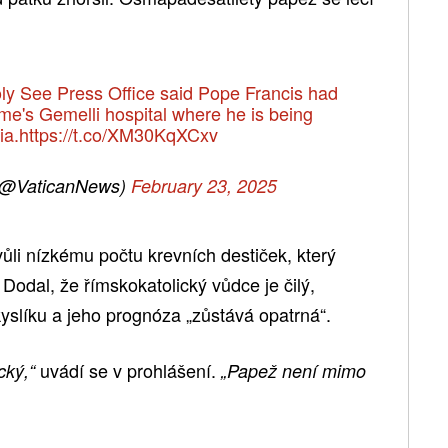
y See Press Office said Pope Francis had
ome's Gemelli hospital where he is being
ia.
https://t.co/XM30KqXCxv
(@VaticanNews)
February 23, 2025
ůli nízkému počtu krevních destiček, který
 Dodal, že římskokatolický vůdce je čilý,
yslíku a jeho prognóza „zůstává opatrná“.
uvádí se v prohlášení.
cký,“
„Papež není mimo