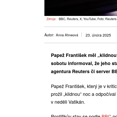
Zdroje:
BBC, Reuters, X, YouTube, Foto: Reuters
Autor:
Anna Ahneová
23. února 2025
Papež František měl „klidnou“
sobotu informoval, že jeho st
agentura Reuters či server B
Papež František, který je v krit
prožil „klidnou“ noc a odpočíval 
v neděli Vatikán.
Pontifikův stav se podle
BBC
od