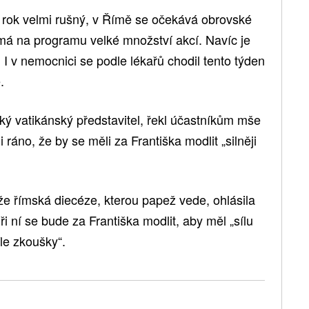
jní rok velmi rušný, v Římě se očekává obrovské
má na programu velké množství akcí. Navíc je
 I v nemocnici se podle lékařů chodil tento týden
.
oký vatikánský představitel, řekl účastníkům mše
 ráno, že by se měli za Františka modlit „silněji
že římská diecéze, kterou papež vede, ohlásila
ři ní se bude za Františka modlit, aby měl „sílu
le zkoušky“.