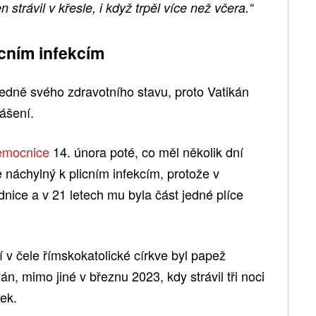
 strávil v křesle, i když trpěl více než včera.“
icním infekcím
edně svého zdravotního stavu, proto Vatikán
ášení.
nemocnice
14. února poté, co měl několik dní
 náchylný k plicním infekcím, protože v
dnice a v 21 letech mu byla část jedné plíce
v čele římskokatolické církve byl papež
án, mimo jiné v březnu 2023, kdy strávil tři noci
ek.