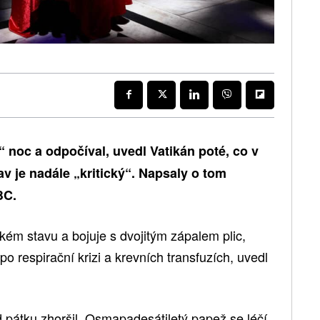
 noc a odpočíval, uvedl Vatikán poté, co v
av je nadále „kritický“. Napsaly o tom
BC.
ickém stavu a bojuje s dvojitým zápalem plic,
po respirační krizi a krevních transfuzích, uvedl
 pátku zhoršil. Osmapadesátiletý papež se léčí