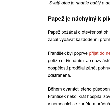
„Svatý otec je nadále bdělý a den
Papež je náchylný k pl
Papež požádal o otevřenost ohl
začal vydávat každodenní prohl
František byl poprvé
přijat do 
potíže s dýcháním. Je obzvláště
dospělosti prodělal zánět pohru
odstraněna.
Během dvanáctiletého působení 
František několikrát hospitalizov
v nemocnici se zánětem průduš