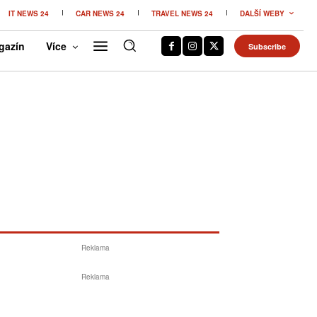
IT NEWS 24
CAR NEWS 24
TRAVEL NEWS 24
DALŠÍ WEBY
gazín
Více
Subscribe
Reklama
Reklama