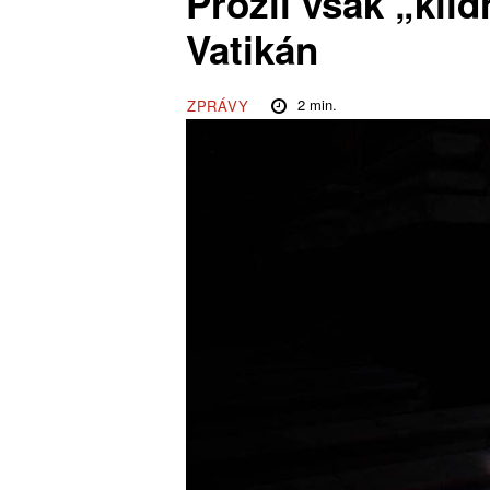
Prožil však „kli
Vatikán
2
min.
ZPRÁVY