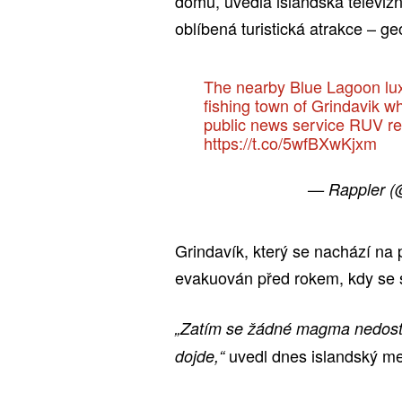
domů, uvedla islandská televizn
oblíbená turistická atrakce – g
The nearby Blue Lagoon lu
fishing town of Grindavik 
public news service RUV rep
https://t.co/5wfBXwKjxm
— Rappler (
Grindavík, který se nachází na 
evakuován před rokem, kdy se s
„Zatím se žádné magma nedosta
uvedl dnes islandský me
dojde,“