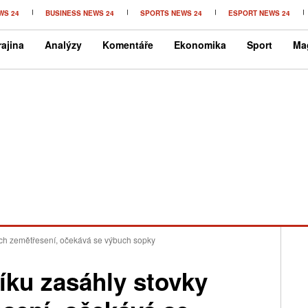
WS 24
BUSINESS NEWS 24
SPORTS NEWS 24
ESPORT NEWS 24
ajina
Analýzy
Komentáře
Ekonomika
Sport
Ma
ích zemětřesení, očekává se výbuch sopky
íku zasáhly stovky