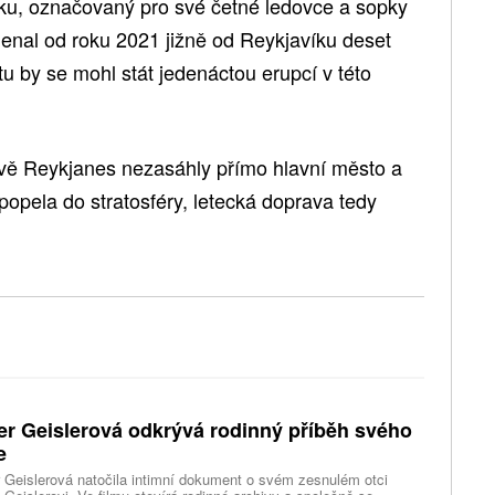
tiku, označovaný pro své četné ledovce a sopky
nal od roku 2021 jižně od Reykjavíku deset
 by se mohl stát jedenáctou erupcí v této
vě Reykjanes nezasáhly přímo hlavní město a
popela do stratosféry, letecká doprava tedy
er Geislerová odkrývá rodinný příběh svého
e
 Geislerová natočila intimní dokument o svém zesnulém otci