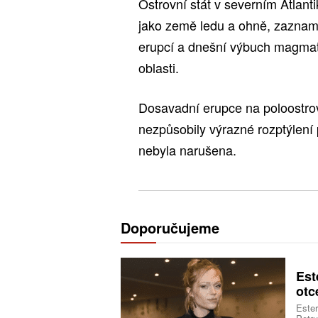
Ostrovní stát v severním Atlan
jako země ledu a ohně, zazname
erupcí a dnešní výbuch magmatu
oblasti.
Dosavadní erupce na poloostro
nezpůsobily výrazné rozptýlení 
nebyla narušena.
Doporučujeme
Est
otc
Ester