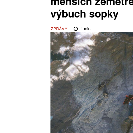
menších zemětře
výbuch sopky
1
min.
ZPRÁVY