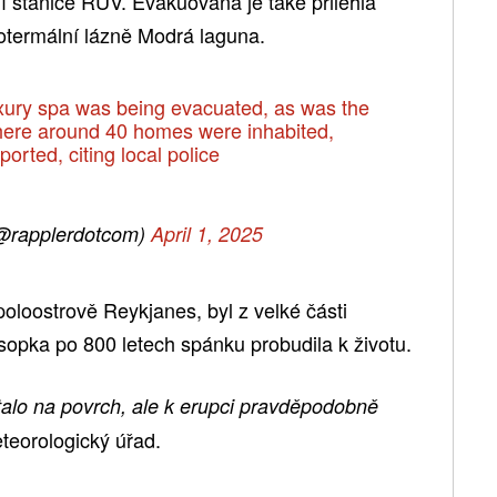
í stanice RÚV. Evakuovaná je také přilehlá
eotermální lázně Modrá laguna.
xury spa was being evacuated, as was the
where around 40 homes were inhabited,
orted, citing local police
@rapplerdotcom)
April 1, 2025
poloostrově Reykjanes, byl z velké části
opka po 800 letech spánku probudila k životu.
lo na povrch, ale k erupci pravděpodobně
teorologický úřad.