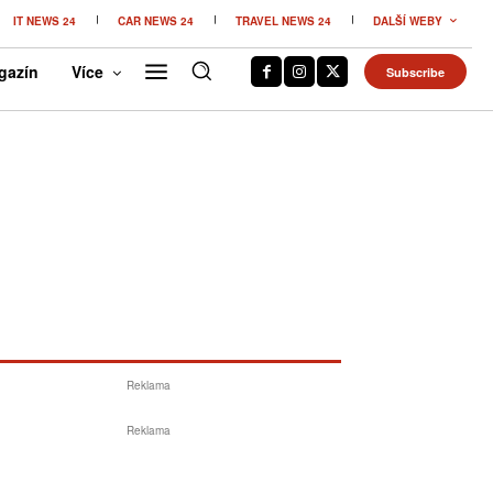
IT NEWS 24
CAR NEWS 24
TRAVEL NEWS 24
DALŠÍ WEBY
gazín
Více
Subscribe
Reklama
Reklama