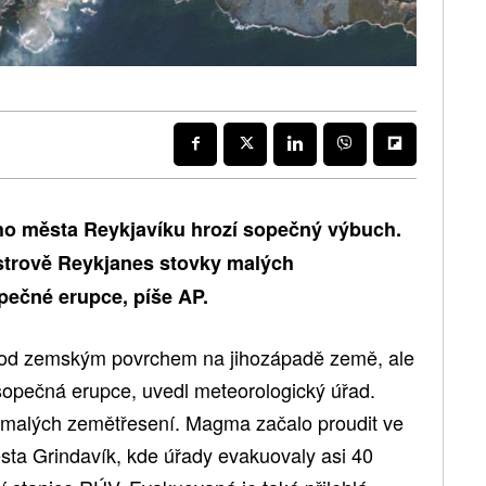
ho města Reykjavíku hrozí sopečný výbuch.
trově Reykjanes stovky malých
pečné erupce, píše AP.
pod zemským povrchem na jihozápadě země, ale
sopečná erupce, uvedl meteorologický úřad.
y malých zemětřesení. Magma začalo proudit ve
ta Grindavík, kde úřady evakuovaly asi 40