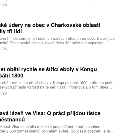
ného pátrání podařilo objevit jedli tchajwanskou vysokou 84,1
 2026
, která je dnes považována za nejvyšší známý strom ve
dní Asii. Výzkum zároveň odhalil rozsáhlé porosty obřích stromů
ořádnou schopností ukládat uhlík.
ké údery na obec v Charkovské oblasti
ly tři lidi
ně tři lidé zemřeli při nočních ruských útocích na obec Balaklija v
inské Charkovské oblasti, uvedl dnes šéf městské vojenské
y Vitalij Karabanov. Ukrajinské letectvo ráno oznámilo, že Rusko
 2026
i útočilo na Ukrajinu čtyřmi střelami a 101 bezpilotními letouny,
mž obrana zneškodnila 66 dronů. Informuje také o zásazích 18
 neupřesněných míst 29 ruskými drony a jednou střelou.
et obětí rychle se šířící eboly v Kongu
sáhl 1800
 obětí rychle se šířící eboly v Kongu přesáhl 1800, zatímco počet
zených případů vzrostl na téměř 4000. Informovala o tom dnes
tura Reuters s odkazem na konžské úřady.
 2026
avá lázeň ve Visa: O práci přijdou tisíce
ěstnanců
čnost Visa oznámila rozsáhlé propouštění, které zasáhne
ižně 2 600 zaměstnanců po celém světě. Součástí opatření je také