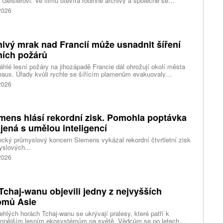
 Geislerovi. Ve filmu otevírá rodinné archivy a společně se
ou Aňou skládá portrét talentovaného muže, který měl v sobě
 2026
st i temnější stránku.
ivý mrak nad Francií může usnadnit šíření
ních požárů
hlé lesní požáry na jihozápadě Francie dál ohrožují okolí města
aux. Úřady kvůli rychle se šířícím plamenům evakuovaly
itisíce lidí a nevylučují ani další rozšiřování bezpečnostních
 2026
ení. Hasiči zároveň čelí neobvyklému jevu, který podle nich
ci výrazně komplikuje. Nad požáry se totiž vytvořily takzvané
umulonimby, tedy oblaka vznikající přímo působením intenzivního
.
mens hlásí rekordní zisk. Pomohla poptávka
jená s umělou inteligencí
ký průmyslový koncern Siemens vykázal rekordní čtvrtletní zisk
slových...
 2026
Tchaj-wanu objevili jedny z nejvyšších
omů Asie
ehlých horách Tchaj-wanu se ukrývají pralesy, které patří k
ennějším lesním ekosystémům na světě. Vědcům se po letech