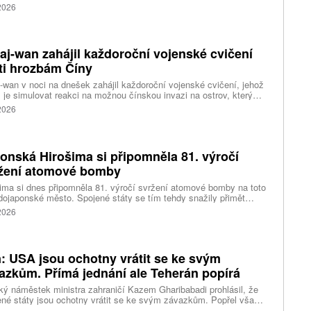
ní 320 pracovních míst v kalifornském Foster City, kde firma
 2026
ozuje významné technologické centrum. Vyplývá to z dokumentů
ožených úřadům státu Kalifornie.
aj-wan zahájil každoroční vojenské cvičení
ti hrozbám Číny
-wan v noci na dnešek zahájil každoroční vojenské cvičení, jehož
 je simulovat reakci na možnou čínskou invazi na ostrov, který
ng pokládá za součást svého území. Desetidenní manévry se
 2026
 konat na různých místech po celém ostrově, informovala
ura AP.
onská Hirošima si připomněla 81. výročí
žení atomové bomby
ima si dnes připomněla 81. výročí svržení atomové bomby na toto
ojaponské město. Spojené státy se tím tehdy snažily přimět
sko ke kapitulaci na konci druhé světové války. Starosta města
 2026
i Macui při této příležitosti kritizoval světové velmoci za vedení
 a vyzval je, aby přestaly ospravedlňovat držení jaderných zbraní
odstrašující prostředek, napsala agentura AP.
n: USA jsou ochotny vrátit se ke svým
azkům. Přímá jednání ale Teherán popírá
ký náměstek ministra zahraničí Kazem Gharibabadi prohlásil, že
né státy jsou ochotny vrátit se ke svým závazkům. Popřel však
ní amerického prezidenta Donalda Trumpa, že mezi