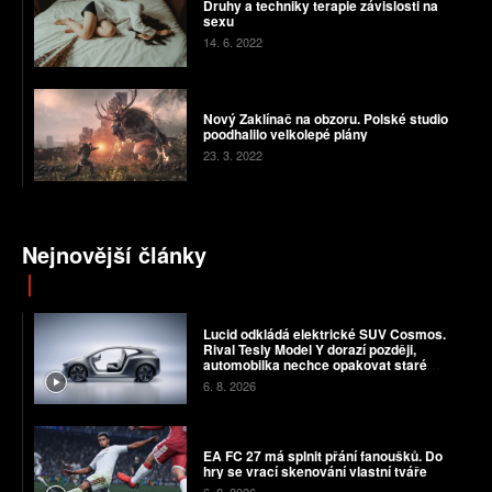
Druhy a techniky terapie závislosti na
sexu
14. 6. 2022
Nový Zaklínač na obzoru. Polské studio
poodhalilo velkolepé plány
23. 3. 2022
Nejnovější články
Lucid odkládá elektrické SUV Cosmos.
Rival Tesly Model Y dorazí později,
automobilka nechce opakovat staré
chyby
6. 8. 2026
EA FC 27 má splnit přání fanoušků. Do
hry se vrací skenování vlastní tváře
6. 8. 2026