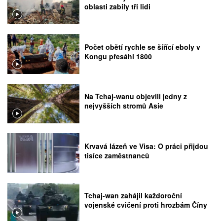
oblasti zabily tři lidi
Počet obětí rychle se šířící eboly v
Kongu přesáhl 1800
Na Tchaj-wanu objevili jedny z
nejvyšších stromů Asie
Krvavá lázeň ve Visa: O práci přijdou
tisíce zaměstnanců
Tchaj-wan zahájil každoroční
vojenské cvičení proti hrozbám Číny