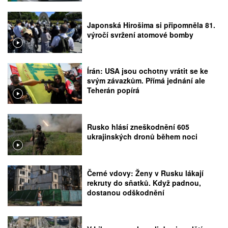
Japonská Hirošima si připomněla 81.
výročí svržení atomové bomby
Írán: USA jsou ochotny vrátit se ke
svým závazkům. Přímá jednání ale
Teherán popírá
Rusko hlásí zneškodnění 605
ukrajinských dronů během noci
Černé vdovy: Ženy v Rusku lákají
rekruty do sňatků. Když padnou,
dostanou odškodnění