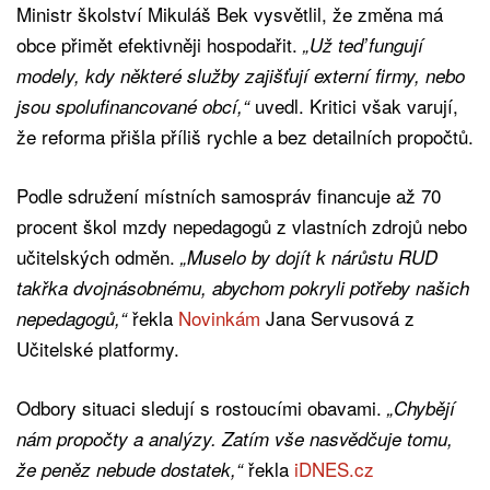
Ministr školství Mikuláš Bek vysvětlil, že změna má
obce přimět efektivněji hospodařit.
„Už teď fungují
modely, kdy některé služby zajišťují externí firmy, nebo
uvedl. Kritici však varují,
jsou spolufinancované obcí,“
že reforma přišla příliš rychle a bez detailních propočtů.
Podle sdružení místních samospráv financuje až 70
procent škol mzdy nepedagogů z vlastních zdrojů nebo
učitelských odměn.
„Muselo by dojít k nárůstu RUD
takřka dvojnásobnému, abychom pokryli potřeby našich
řekla
Novinkám
Jana Servusová z
nepedagogů,“
Učitelské platformy.
Odbory situaci sledují s rostoucími obavami.
„Chybějí
nám propočty a analýzy. Zatím vše nasvědčuje tomu,
řekla
iDNES.cz
že peněz nebude dostatek,“