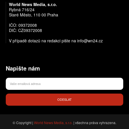
World News Media, s.r.o.
Rybná 716/24
Staré Město, 110 00 Praha
IČO: 09372008
DIČ: CZ09372008
V případě dotazů na redakci pište na info@wn24.cz
Napište nám
ODESLAT
© Copyright |
World News Media, s.r.o.
| všechna práva vyhrazena.