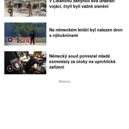
V Libanonu zahynuli dva izraelští
vojáci, čtyři byli vážně zraněni
Na německém letišti byl nalezen dron
s výbušninami
Německý soud potrestal mladé
extremisty za útoky na uprchlická
zařízení
Reklama