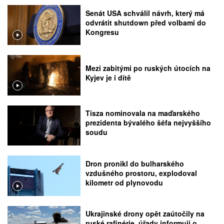
Senát USA schválil návrh, který má
odvrátit shutdown před volbami do
Kongresu
Mezi zabitými po ruských útocích na
Kyjev je i dítě
Tisza nominovala na maďarského
prezidenta bývalého šéfa nejvyššího
soudu
Dron pronikl do bulharského
vzdušného prostoru, explodoval
kilometr od plynovodu
Ukrajinské drony opět zaútočily na
ruské rafinérie, úřady informují o