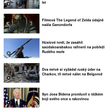
let
Filmová The Legend of Zelda údajně
našla Ganondorfa
Húsíové tvrdí, že zasáhli
saúdskoarabskou rafinerii na pobřeží
Rudého moře
Dva mrtvé si vyžádal ruský úder na
Charkov, tři mrtvé nálet na Belgorod
Syn Joea Bidena promluvil o těžkém
boji svého otce s rakovinou