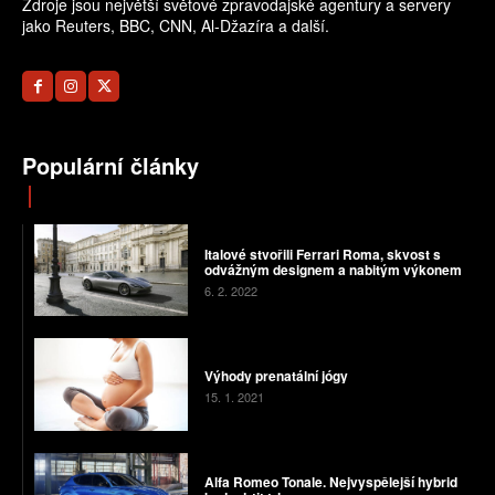
Zdroje jsou největší světové zpravodajské agentury a servery
jako Reuters, BBC, CNN, Al-Džazíra a další.
Populární články
Italové stvořili Ferrari Roma, skvost s
odvážným designem a nabitým výkonem
6. 2. 2022
Výhody prenatální jógy
15. 1. 2021
Alfa Romeo Tonale. Nejvyspělejší hybrid