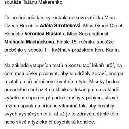
soutěže Taťánu Makarenko.
Celoroční péči kliniky získala celková vítězka Miss
Czech Republic
, Miss Grand Czech
Adéla Štroffeková
Republic
a Miss Supranational
Veronica Biasiol
. Finále 15. ročníku soutěže
Michaela Macháčková
proběhlo v sobotu 11. května v pražském Foru Karlín.
Na základě vstupních testů a konzultací lékaři určí, na
čem mají dívky pracovat, aby si udržely zdraví, energii
a vitalitu i při náročném životním stylu. Missky budou
pravidelně docházet na kliniku a lékaři jim na základě
vyšetření doporučí případné změny v pohybu, stravě,
režimu spánku a přísunu vitamínů tak, aby dosáhly
svých vysněných cílů, ať už je to zdravé a štíhlé tělo
nebo skvělá fyzická či psychická kondice.