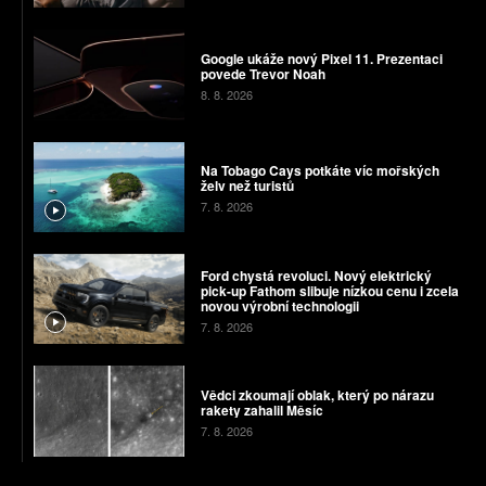
Google ukáže nový Pixel 11. Prezentaci
povede Trevor Noah
8. 8. 2026
Na Tobago Cays potkáte víc mořských
želv než turistů
7. 8. 2026
Ford chystá revoluci. Nový elektrický
pick-up Fathom slibuje nízkou cenu i zcela
novou výrobní technologii
7. 8. 2026
Vědci zkoumají oblak, který po nárazu
rakety zahalil Měsíc
7. 8. 2026