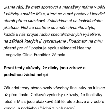
„Jsme rádi, že mezi sportovci a manažery máme v péči
i vítězky soutěže Miss, které se o své postavy i kondici
starají přímo ukázkově. Zakládáme si na individuálním
přístupu. Než se pustíme do změn životního stylu,
každá u nás projde řadou specializovaných vyšetření,
na základě kterých jí vypracujeme „Roadmap“ na míru
popisuje spoluzakladatel Healthy
přesně pro ni,“
Longevity Clinic František Zámola.
První testy ukázaly, že dívky jsou zdravé a
podváhou žádná netrpí
Základní testy absolvovaly všechny finalistky na klinice
už před finále. Celkové výsledky ukázaly, že finalistky
letošní Miss jsou ukázkově štíhlé, ale zdravé a v dobré
kondici a podávhou žádná z nich netrpí.