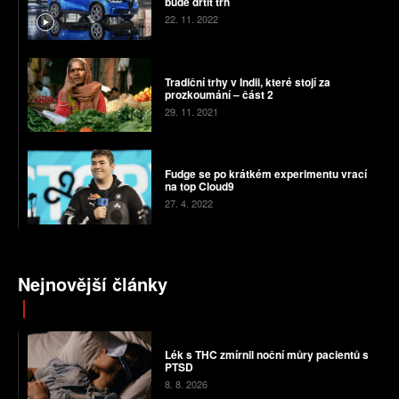
bude drtit trh
22. 11. 2022
Tradiční trhy v Indii, které stojí za
prozkoumání – část 2
29. 11. 2021
Fudge se po krátkém experimentu vrací
na top Cloud9
27. 4. 2022
Nejnovější články
Lék s THC zmírnil noční můry pacientů s
PTSD
8. 8. 2026