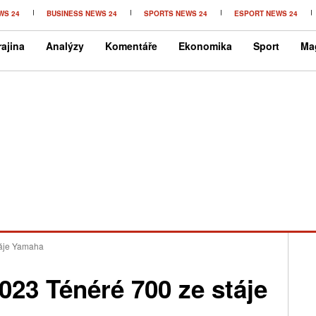
WS 24
BUSINESS NEWS 24
SPORTS NEWS 24
ESPORT NEWS 24
ajina
Analýzy
Komentáře
Ekonomika
Sport
Ma
táje Yamaha
023 Ténéré 700 ze stáje