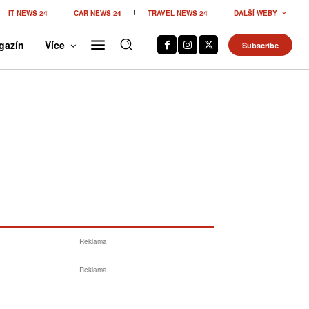
IT NEWS 24
CAR NEWS 24
TRAVEL NEWS 24
DALŠÍ WEBY
gazín
Více
Subscribe
Reklama
Reklama