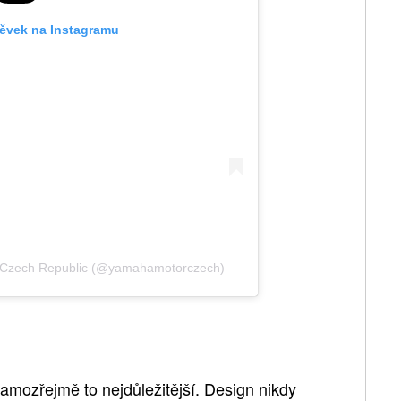
pěvek na Instagramu
r Czech Republic (@yamahamotorczech)
samozřejmě to nejdůležitější. Design nikdy