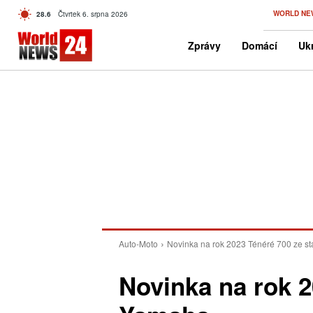
C
WORLD NE
28.6
Čtvrtek 6. srpna 2026
Czech
Zprávy
Domácí
Ukr
Auto-Moto
Novinka na rok 2023 Ténéré 700 ze s
Novinka na rok 2