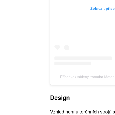
Zobrazit přís
Příspěvek sdílený Yamaha Moto
Design
Vzhled není u terénních strojů 