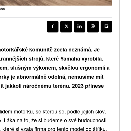
aha
motorkářské komunitě zcela neznámá. Je
rannějších strojů, které Yamaha vyrobila.
rem, slušným výkonem, skvělou ergonomií a
torky je abnormálně odolná, nemusíme mít
it jakkoli náročnému terénu. 2023 přinese
lidem motorku, se kterou se, podle jejích slov,
. Láka na to, že si budeme o své budoucnosti
které si vzala firma pro tento model do štítku,