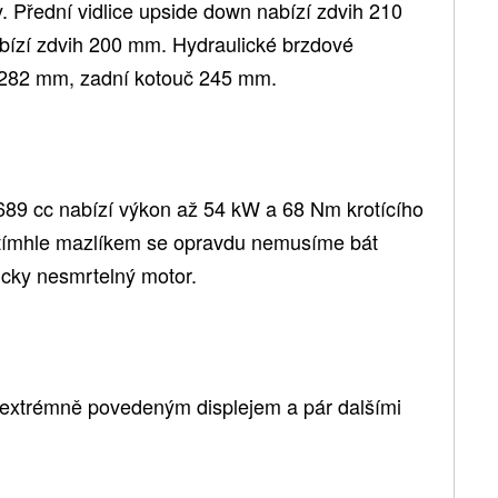
y. Přední vidlice upside down nabízí zdvih 210
bízí zdvih 200 mm. Hydraulické brzdové
r 282 mm, zadní kotouč 245 mm.
689 cc nabízí výkon až 54 kW a 68 Nm krotícího
tímhle mazlíkem se opravdu nemusíme bát
ticky nesmrtelný motor.
 extrémně povedeným displejem a pár dalšími