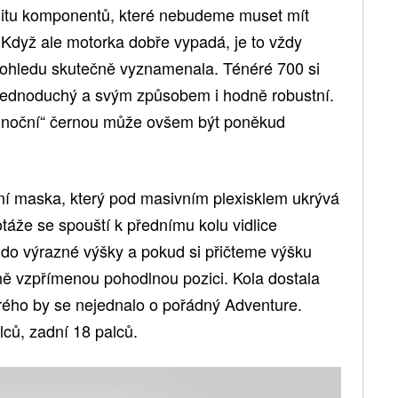
valitu komponentů, které nebudeme muset mít
 Když ale motorka dobře vypadá, je to vždy
 ohledu skutečně vyznamenala. Ténéré 700 si
ý, jednoduchý a svým způsobem i hodně robustní.
lnoční“ černou může ovšem být poněkud
í maska, který pod masivním plexisklem ukrývá
táže se spouští k přednímu kolu vidlice
 do výrazné výšky a pokud si přičteme výšku
 vzpřímenou pohodlnou pozici. Kola dostala
erého by se nejednalo o pořádný Adventure.
ců, zadní 18 palců.