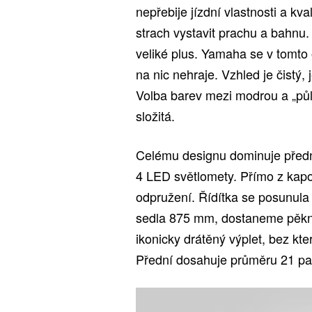
nepřebije jízdní vlastnosti a k
strach vystavit prachu a bahnu.
veliké plus. Yamaha se v tomto
na nic nehraje. Vzhled je čist
Volba barev mezi modrou a „pů
složitá.
Celému designu dominuje předn
4 LED světlomety. Přímo z kapo
odpružení. Řídítka se posunula
sedla 875 mm, dostaneme pěkně
ikonicky drátěný výplet, bez kt
Přední dosahuje průměru 21 pal