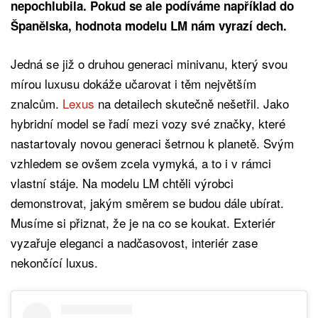
nepochlubila. Pokud se ale podíváme například do
Španělska, hodnota modelu LM nám vyrazí dech.
Jedná se již o druhou generaci minivanu, který svou
mírou luxusu dokáže učarovat i těm největším
znalcům.
Lexus
na detailech skutečně nešetřil. Jako
hybridní model se řadí mezi vozy své značky, které
nastartovaly novou generaci šetrnou k planetě. Svým
vzhledem se ovšem zcela vymyká, a to i v rámci
vlastní stáje. Na modelu LM chtěli výrobci
demonstrovat, jakým směrem se budou dále ubírat.
Musíme si přiznat, že je na co se koukat. Exteriér
vyzařuje eleganci a nadčasovost, interiér zase
nekončící luxus.