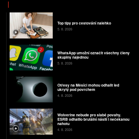
Top tipy pro cestování nalehko
5. 8. 2026
WhatsApp umožní označit všechny členy
skupiny najednou
5. 8. 2026
Otřesy na Měsíci mohou odhalit led
ukrytý pod povrchem
4. 8. 2026
Wolverine nebude pro slabé povahy.
ESRB odhalilo brutální násilí i nečekanou
nahotu
4. 8. 2026