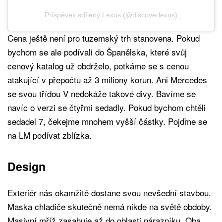
Příspěvek sdílený Lexus (@discoverlexus)
Cena ještě není pro tuzemský trh stanovena. Pokud
bychom se ale podívali do Španělska, které svůj
cenový katalog už obdrželo, potkáme se s cenou
atakující v přepočtu až 3 miliony korun. Ani Mercedes
se svou třídou V nedokáže takové divy. Bavíme se
navíc o verzi se čtyřmi sedadly. Pokud bychom chtěli
sedadel 7, čekejme mnohem vyšší částky. Pojďme se
na LM podívat zblízka.
Design
Exteriér nás okamžitě dostane svou nevšední stavbou.
Maska chladiče skutečně nemá nikde na světě obdoby.
Masivní mříž zasahuje až do oblasti nárazníku. Oba