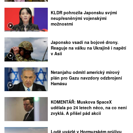
KLDR pohrozila Japonsku svými
neupřesněnými vojenskými
možnostmi
Japonsko vsadí na bojové drony.
Reaguje na válku na Ukrajině i napětí
v Asii
Netanjahu odmítl americký mírový
plán pro Gazu navzdory odzbrojení
Hamásu
KOMENTÁŘ: Muskova SpaceX
udělala po 24 letech něco, na co není
zvyklá. A přišel pád akcií
Lodě uvázlé v Hormuzském průlivu