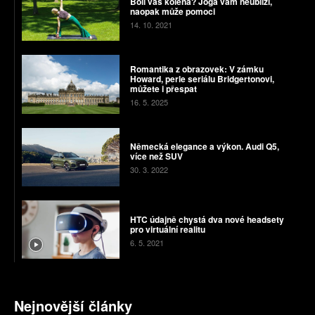
Bolí vás kolena? Jóga vám neublíží,
naopak může pomoci
14. 10. 2021
Romantika z obrazovek: V zámku
Howard, perle seriálu Bridgertonovi,
můžete i přespat
16. 5. 2025
Německá elegance a výkon. Audi Q5,
více než SUV
30. 3. 2022
HTC údajně chystá dva nové headsety
pro virtuální realitu
6. 5. 2021
Nejnovější články