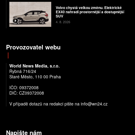
Volvo chystá velkou změnu. Elektrické
EX40 nahradí prostornější a dostupnější
SUV
4. 8. 2026
Provozovatel webu
World News Media, s.r.o.
Rybná 716/24
Staré Město, 110 00 Praha
IČO: 09372008
DIČ: CZ09372008
V případě dotazů na redakci pište na info@wn24.cz
Napište nám