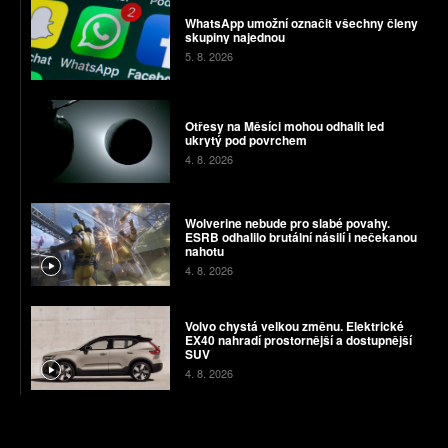
WhatsApp umožní označit všechny členy
skupiny najednou
5. 8. 2026
Otřesy na Měsíci mohou odhalit led
ukrytý pod povrchem
4. 8. 2026
Wolverine nebude pro slabé povahy.
ESRB odhalilo brutální násilí i nečekanou
nahotu
4. 8. 2026
Volvo chystá velkou změnu. Elektrické
EX40 nahradí prostornější a dostupnější
SUV
4. 8. 2026