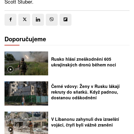
Scott Stuber.
Doporučujeme
Rusko hlásí zneškodnění 605
ukrajinských dronů během noci
Černé vdovy: Ženy v Rusku lákají
rekruty do sňatků. Když padnou,
dostanou odškodnění
V Libanonu zahynuli dva izraelští
vojáci, čtyři byli vážně zraněni