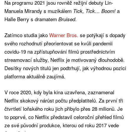
Na programu 2021 jsou rovněž režijní debuty Lin-
Manuela Mirandy s muzikálem
a
Tick, Tick… Boom!
Halle Berry s dramatem
.
Bruised
Zatímco studia jako
Warner Bros.
se potýkají s dopady
svého rozhodnutí přeorientovat se kvůli pandemii
covidu-19 na zpřístupňování filmů prostřednictvím
streamovací služby, Netflix je motivovaný dlouhodobě.
Desítky nových titulů jen podtrhují, jak výhodnou pozici
platforma aktuálně zaujímá.
V roce 2020, kdy byla kina uzavřena, zaznamenal
Netflix skokový nárůst počtu předplatitelů. Za první tři
čtvrtletí loňského roku jich přibylo přes 28 milionů. Je
to poprvé, co Netflix představil celoroční přehled filmů
ze své původní produkce, kterou od roku 2017 vede