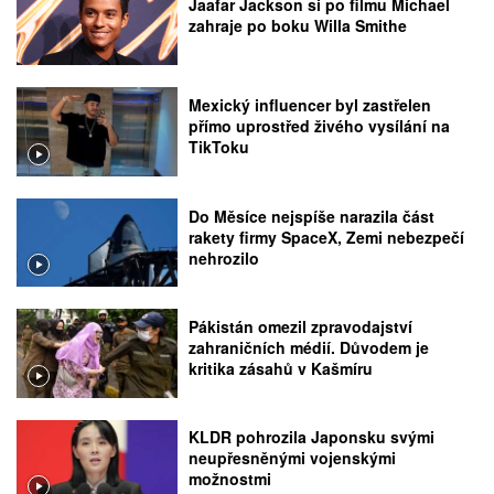
Jaafar Jackson si po filmu Michael
zahraje po boku Willa Smithe
Mexický influencer byl zastřelen
přímo uprostřed živého vysílání na
TikToku
Do Měsíce nejspíše narazila část
rakety firmy SpaceX, Zemi nebezpečí
nehrozilo
Pákistán omezil zpravodajství
zahraničních médií. Důvodem je
kritika zásahů v Kašmíru
KLDR pohrozila Japonsku svými
neupřesněnými vojenskými
možnostmi