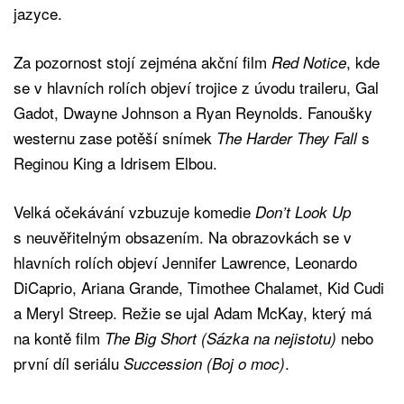
jazyce.
Za pozornost stojí zejména akční film
, kde
Red Notice
se v hlavních rolích objeví trojice z úvodu traileru, Gal
Gadot, Dwayne Johnson a Ryan Reynolds. Fanoušky
westernu zase potěší snímek
s
The Harder They Fall
Reginou King a Idrisem Elbou.
Velká očekávání vzbuzuje komedie
Don’t Look Up
s neuvěřitelným obsazením. Na obrazovkách se v
hlavních rolích objeví Jennifer Lawrence, Leonardo
DiCaprio, Ariana Grande, Timothee Chalamet, Kid Cudi
a Meryl Streep. Režie se ujal Adam McKay, který má
na kontě film
nebo
The Big Short (Sázka na nejistotu)
první díl seriálu
.
Succession (Boj o moc)