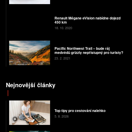
Renault Mégane eVision nabídne dojezd
450 km
18. 10. 2020
Pacific Northwest Trail – bude ráj
medvědů grizzly nepřístupný pro turisty?
23. 2. 2021
Nejnovější články
Top tipy pro cestování nalehko
5. 8. 2026