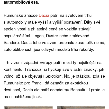
automobilová esa.
Rumunské značce
Dacia
patří na světovém trhu
s automobily stále vyšší a vyšší postavení. Díky své
spolehlivosti a přijatelné ceně se vozidla stávají
populárnějšími. Logan, Duster nebo zmiňované
Sandero. Dacia toho ve svém arsenálu zase tolik nemá,
zato oblíbeností jednotlivých modelů trhá rekordy.
Trh v zemi západní Evropy patří mezi ty nejsilnější na
kontinentu. Francouzi si hýčkají své vlastní značky, jak
vidno, už ale objevují i „exotiku“. No, je otázkou, zda se
Rumunsko pro Francii dá označit za exotickou
destinaci, Dacia ale patří domácímu Renaultu, i proto je
na ni nahlíženo jinak.