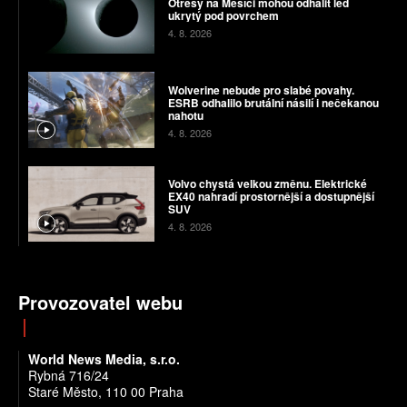
Otřesy na Měsíci mohou odhalit led
ukrytý pod povrchem
4. 8. 2026
Wolverine nebude pro slabé povahy.
ESRB odhalilo brutální násilí i nečekanou
nahotu
4. 8. 2026
Volvo chystá velkou změnu. Elektrické
EX40 nahradí prostornější a dostupnější
SUV
4. 8. 2026
Provozovatel webu
World News Media, s.r.o.
Rybná 716/24
Staré Město, 110 00 Praha