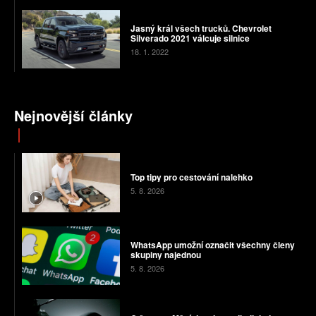
Jasný král všech trucků. Chevrolet
Silverado 2021 válcuje silnice
18. 1. 2022
Nejnovější články
Top tipy pro cestování nalehko
5. 8. 2026
WhatsApp umožní označit všechny členy
skupiny najednou
5. 8. 2026