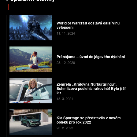
World of Warcraft dostává další vlnu
vylepšení
11. 11. 2024
Pránájáma – úvod do jógového dýchání
23. 12. 2020
Zemřela „Královna Nürburgringu“.
Schmitzová podlehla rakovině! Bylo jí 51
let
18. 3. 2021
Kia Sportage se představila v novém
obleku pro rok 2022
20. 2. 2022