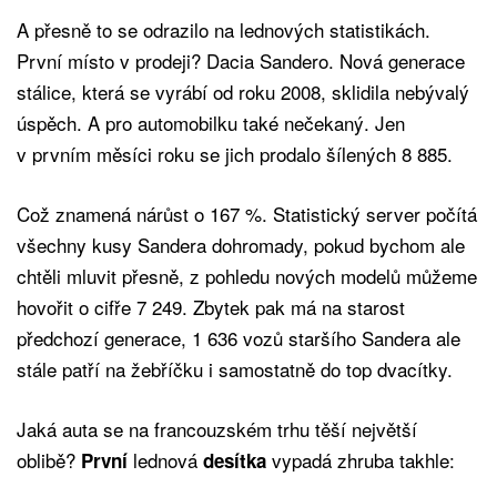
A přesně to se odrazilo na lednových statistikách.
První místo v prodeji? Dacia Sandero. Nová generace
stálice, která se vyrábí od roku 2008, sklidila nebývalý
úspěch. A pro automobilku také nečekaný. Jen
v prvním měsíci roku se jich prodalo šílených 8 885.
Což znamená nárůst o 167 %. Statistický server počítá
všechny kusy Sandera dohromady, pokud bychom ale
chtěli mluvit přesně, z pohledu nových modelů můžeme
hovořit o cifře 7 249. Zbytek pak má na starost
předchozí generace, 1 636 vozů staršího Sandera ale
stále patří na žebříčku i samostatně do top dvacítky.
Jaká auta se na francouzském trhu těší největší
oblibě?
lednová
vypadá zhruba takhle:
První
desítka