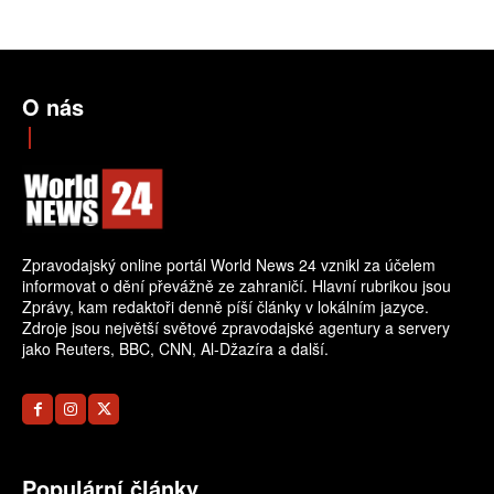
O nás
Zpravodajský online portál World News 24 vznikl za účelem
informovat o dění převážně ze zahraničí. Hlavní rubrikou jsou
Zprávy, kam redaktoři denně píší články v lokálním jazyce.
Zdroje jsou největší světové zpravodajské agentury a servery
jako Reuters, BBC, CNN, Al-Džazíra a další.
Populární články