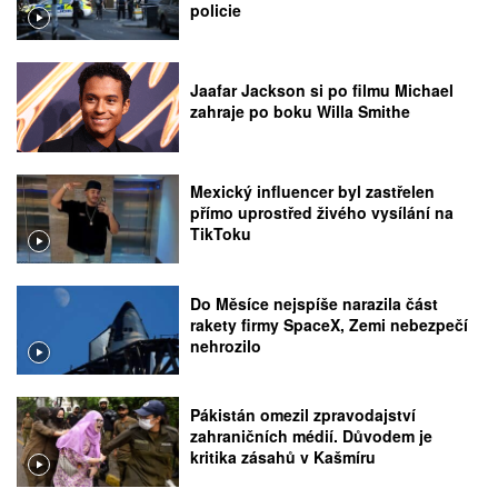
policie
Jaafar Jackson si po filmu Michael
zahraje po boku Willa Smithe
Mexický influencer byl zastřelen
přímo uprostřed živého vysílání na
TikToku
Do Měsíce nejspíše narazila část
rakety firmy SpaceX, Zemi nebezpečí
nehrozilo
Pákistán omezil zpravodajství
zahraničních médií. Důvodem je
kritika zásahů v Kašmíru