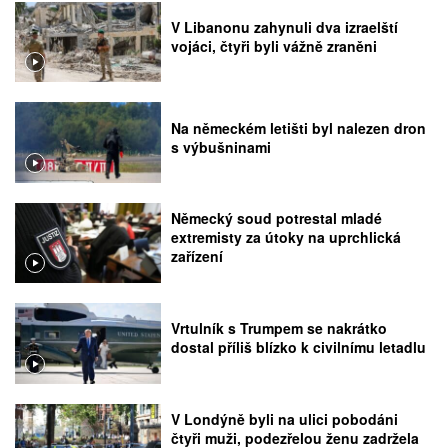
V Libanonu zahynuli dva izraelští
vojáci, čtyři byli vážně zraněni
Na německém letišti byl nalezen dron
s výbušninami
Německý soud potrestal mladé
extremisty za útoky na uprchlická
zařízení
Vrtulník s Trumpem se nakrátko
dostal příliš blízko k civilnímu letadlu
V Londýně byli na ulici pobodáni
čtyři muži, podezřelou ženu zadržela