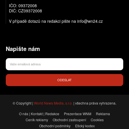
IČO: 09372008
DIČ: CZ09372008
V případě dotazů na redakci pište na info@wn24.cz
Napište nám
ODESLAT
© Copyright |
World News Media, s.r.o.
| všechna práva vyhrazena.
O nás | Kontakt | Redakce
Prezentace WNM
Reklama
Ceník reklamy
Obchodní zastoupení
Cookies
Obchodní podmínky
Etický kodex