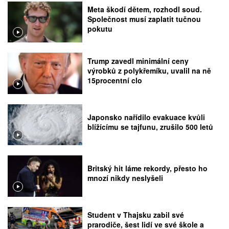
Meta škodí dětem, rozhodl soud.
Společnost musí zaplatit tučnou
pokutu
Trump zavedl minimální ceny
výrobků z polykřemíku, uvalil na ně
15procentní clo
Japonsko nařídilo evakuace kvůli
blížícímu se tajfunu, zrušilo 500 letů
Britský hit láme rekordy, přesto ho
mnozí nikdy neslyšeli
Student v Thajsku zabil své
prarodiče, šest lidí ve své škole a