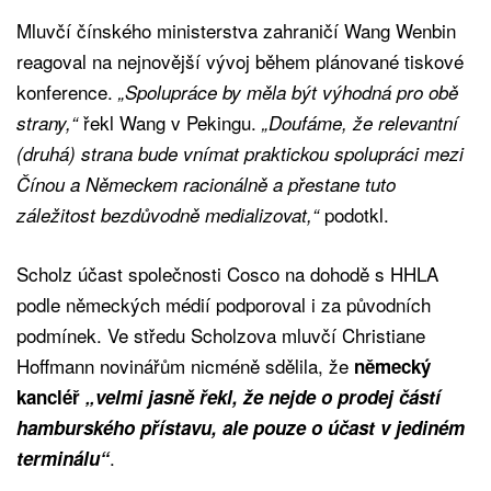
Mluvčí čínského ministerstva zahraničí Wang Wenbin
reagoval na nejnovější vývoj během plánované tiskové
konference.
„Spolupráce by měla být výhodná pro obě
řekl Wang v Pekingu.
strany,“
„Doufáme, že relevantní
(druhá) strana bude vnímat praktickou spolupráci mezi
Čínou a Německem racionálně a přestane tuto
podotkl.
záležitost bezdůvodně medializovat,“
Scholz účast společnosti Cosco na dohodě s HHLA
podle německých médií podporoval i za původních
podmínek. Ve středu Scholzova mluvčí Christiane
Hoffmann novinářům nicméně sdělila, že
německý
kancléř
„velmi jasně řekl, že nejde o prodej částí
hamburského přístavu, ale pouze o účast v jediném
.
terminálu“