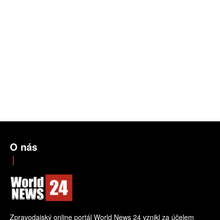
O nás
Zpravodajský online portál World News 24 vznikl za účelem