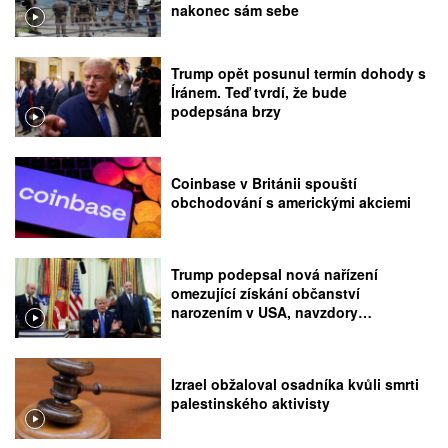
nakonec sám sebe
Trump opět posunul termín dohody s
Íránem. Teď tvrdí, že bude
podepsána brzy
Coinbase v Británii spouští
obchodování s americkými akciemi
Trump podepsal nová nařízení
omezující získání občanství
narozením v USA, navzdory
rozhodnutí Nejvyššího soudu
Izrael obžaloval osadníka kvůli smrti
palestinského aktivisty