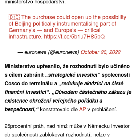
ministerstvo hospodářství.
🇩🇪 The purchase could open up the possibility
of Beijing politically instrumentalising part of
Germany's — and Europe's — critical
infrastructure.
https://t.co/5b1u7HS5bQ
— euronews (@euronews)
October 26, 2022
Ministerstvo upřesnilo, že rozhodnutí bylo učiněno
s cílem zabránit
„strategické investici“
společnosti
Cosco do terminálu a
„redukuje akvizici na čistě
finanční investici“
.
„Důvodem částečného zákazu je
existence ohrožení veřejného pořádku a
konstatovalo dle
AP
v prohlášení.
bezpečnosti,“
25procentní práh, nad nímž může v Německu investor
do společnosti zablokovat rozhodnutí, nelze v