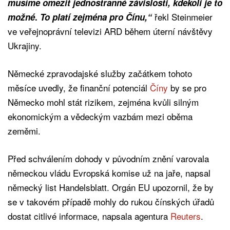
musíme omezit jednostranné závislosti, kdekoli je to
řekl Steinmeier
možné
.
To platí zejména pro Čínu,“
ve veřejnoprávní televizi ARD během úterní návštěvy
Ukrajiny.
Německé zpravodajské služby začátkem tohoto
měsíce uvedly, že finanční potenciál
Číny
by se pro
Německo mohl stát rizikem, zejména kvůli silným
ekonomickým a vědeckým vazbám mezi oběma
zeměmi.
Před schválením dohody v původním znění varovala
německou vládu Evropská komise už na jaře, napsal
německý list Handelsblatt. Orgán EU upozornil, že by
se v takovém případě mohly do rukou čínských úřadů
dostat citlivé informace, napsala agentura
Reuters
.