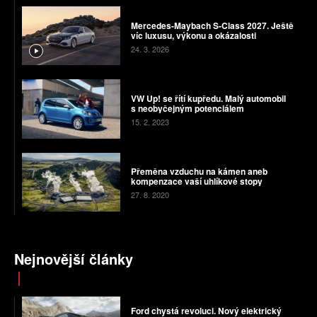
Mercedes-Maybach S-Class 2027. Ještě
víc luxusu, výkonu a okázalosti
24. 3. 2026
VW Up! se řítí kupředu. Malý automobil
s neobyčejným potenciálem
15. 2. 2023
Přeměna vzduchu na kámen aneb
kompenzace vaší uhlíkové stopy
27. 8. 2020
Nejnovější články
Ford chystá revoluci. Nový elektrický