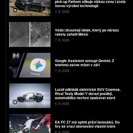
pick-up Fathom slibuje nízkou cenu i zcela
novou výrobní technologii
7. 8. 2026
Vědci zkoumají oblak, který po nárazu
rakety zahalil Měsíc
7. 8. 2026
Google Assistant ustoupí Gemini. Z
telefonů začne mizet v září
7. 8. 2026
Lucid odkládá elektrické SUV Cosmos.
Rival Tesly Model Y dorazí později,
automobilka nechce opakovat staré
chyby
6. 8. 2026
EA FC 27 má splnit přání fanoušků. Do
hry se vrací skenování vlastní tváře
6. 8. 2026