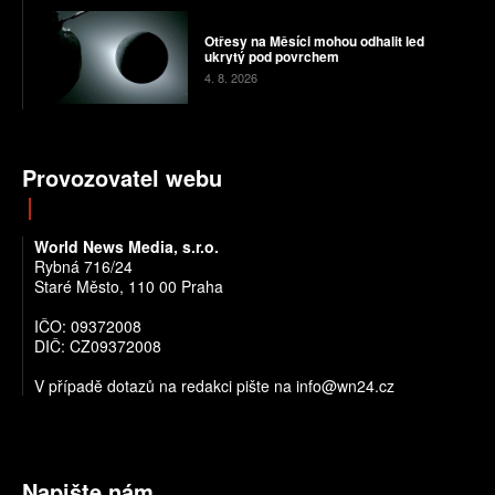
Otřesy na Měsíci mohou odhalit led
ukrytý pod povrchem
4. 8. 2026
Provozovatel webu
World News Media, s.r.o.
Rybná 716/24
Staré Město, 110 00 Praha
IČO: 09372008
DIČ: CZ09372008
V případě dotazů na redakci pište na info@wn24.cz
Napište nám