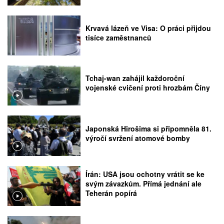
Krvavá lázeň ve Visa: O práci přijdou
tisíce zaměstnanců
Tchaj-wan zahájil každoroční
vojenské cvičení proti hrozbám Číny
Japonská Hirošima si připomněla 81.
výročí svržení atomové bomby
Írán: USA jsou ochotny vrátit se ke
svým závazkům. Přímá jednání ale
Teherán popírá