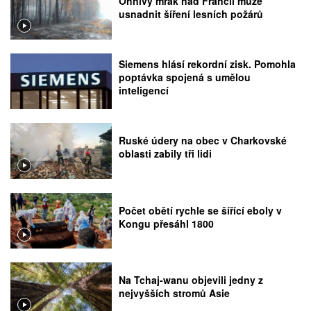
Ohnivý mrak nad Francií může
usnadnit šíření lesních požárů
Siemens hlásí rekordní zisk. Pomohla
poptávka spojená s umělou
inteligencí
Ruské údery na obec v Charkovské
oblasti zabily tři lidi
Počet obětí rychle se šířící eboly v
Kongu přesáhl 1800
Na Tchaj-wanu objevili jedny z
nejvyšších stromů Asie