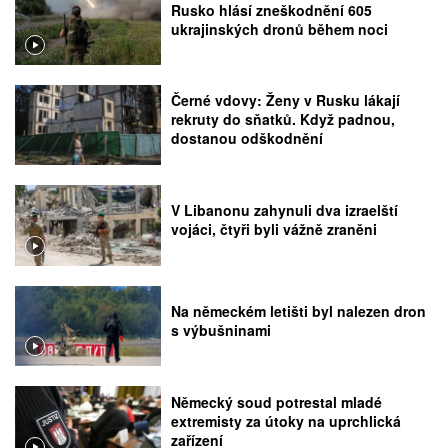
Rusko hlásí zneškodnění 605
ukrajinských dronů během noci
Černé vdovy: Ženy v Rusku lákají
rekruty do sňatků. Když padnou,
dostanou odškodnění
V Libanonu zahynuli dva izraelští
vojáci, čtyři byli vážně zraněni
Na německém letišti byl nalezen dron
s výbušninami
Německý soud potrestal mladé
extremisty za útoky na uprchlická
zařízení