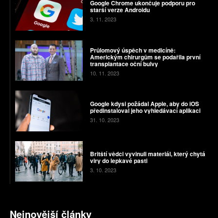
Google Chrome ukončuje podporu pro
starší verze Androidu
3. 11. 2023
Průlomový úspěch v medicíně:
Americkým chirurgům se podařila první
transplantace oční bulvy
10. 11. 2023
Google kdysi požádal Apple, aby do iOS
předinstaloval jeho vyhledávací aplikaci
31. 10. 2023
Britští vědci vyvinuli materiál, který chytá
viry do lepkavé pasti
3. 10. 2023
Nejnovější články