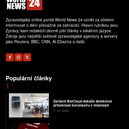
Zpravodajský online portál World News 24 vznikl za účelem
informovat o dění převážně ze zahraničí. Hlavní rubrikou jsou
Zprávy, kam redaktoři denně píší články v lokálním jazyce.
Zdroje jsou největší světové zpravodajské agentury a servery
jako Reuters, BBC, CNN, Al-Džazíra a další.
Populární články
Zařízení BioCloud dokáže detekovat
přítomnost koronaviru v místnosti
7. 10. 2020