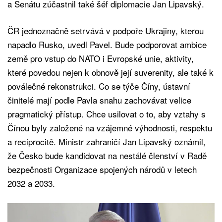
a Senátu zúčastnil také šéf diplomacie Jan Lipavský.
ČR jednoznačně setrvává v podpoře Ukrajiny, kterou
napadlo Rusko, uvedl Pavel. Bude podporovat ambice
země pro vstup do NATO i Evropské unie, aktivity,
které povedou nejen k obnově její suverenity, ale také k
poválečné rekonstrukci. Co se týče Číny, ústavní
činitelé mají podle Pavla snahu zachovávat velice
pragmatický přístup. Chce usilovat o to, aby vztahy s
Čínou byly založené na vzájemné výhodnosti, respektu
a reciprocitě. Ministr zahraničí Jan Lipavský oznámil,
že Česko bude kandidovat na nestálé členství v Radě
bezpečnosti Organizace spojených národů v letech
2032 a 2033.