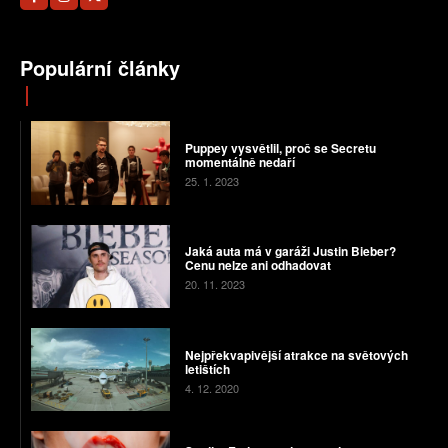
Populární články
Puppey vysvětlil, proč se Secretu
momentálně nedaří
25. 1. 2023
Jaká auta má v garáži Justin Bieber?
Cenu nelze ani odhadovat
20. 11. 2023
Nejpřekvapivější atrakce na světových
letištích
4. 12. 2020