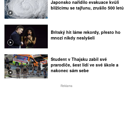
Japonsko nařídilo evakuace kvůli
blížícímu se tajfunu, zrušilo 500 letů
Britský hit láme rekordy, přesto ho
mnozí nikdy neslyšeli
Student v Thajsku zabil své
prarodiče, šest lidí ve své škole a
nakonec sám sebe
Reklama