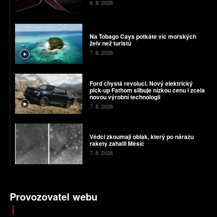
8. 8. 2026
Na Tobago Cays potkáte víc mořských
želv než turistů
7. 8. 2026
Ford chystá revoluci. Nový elektrický
pick-up Fathom slibuje nízkou cenu i zcela
novou výrobní technologii
7. 8. 2026
Vědci zkoumají oblak, který po nárazu
rakety zahalil Měsíc
7. 8. 2026
Provozovatel webu