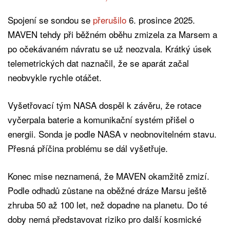
Spojení se sondou se
přerušilo
6. prosince 2025.
MAVEN tehdy při běžném oběhu zmizela za Marsem a
po očekávaném návratu se už neozvala. Krátký úsek
telemetrických dat naznačil, že se aparát začal
neobvykle rychle otáčet.
Vyšetřovací tým NASA dospěl k závěru, že rotace
vyčerpala baterie a komunikační systém přišel o
energii. Sonda je podle NASA v neobnovitelném stavu.
Přesná příčina problému se dál vyšetřuje.
Konec mise neznamená, že MAVEN okamžitě zmizí.
Podle odhadů zůstane na oběžné dráze Marsu ještě
zhruba 50 až 100 let, než dopadne na planetu. Do té
doby nemá představovat riziko pro další kosmické