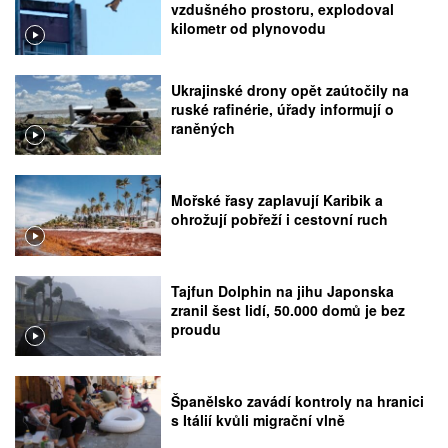
vzdušného prostoru, explodoval
kilometr od plynovodu
Ukrajinské drony opět zaútočily na
ruské rafinérie, úřady informují o
raněných
Mořské řasy zaplavují Karibik a
ohrožují pobřeží i cestovní ruch
Tajfun Dolphin na jihu Japonska
zranil šest lidí, 50.000 domů je bez
proudu
Španělsko zavádí kontroly na hranici
s Itálií kvůli migrační vlně