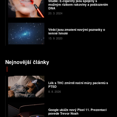
Studie: E-cigarety jsou spojeny s
možným rizikem rakoviny a poškozením
DNA
20. 3. 2024
Vědci jsou zmateni novými poznatky o
temné hmotě
15. 9. 2020
Nejnovější články
Lék s THC zmírnil noční můry pacientů s
PTSD
8. 8. 2026
Google ukáže nový Pixel 11. Prezentaci
povede Trevor Noah