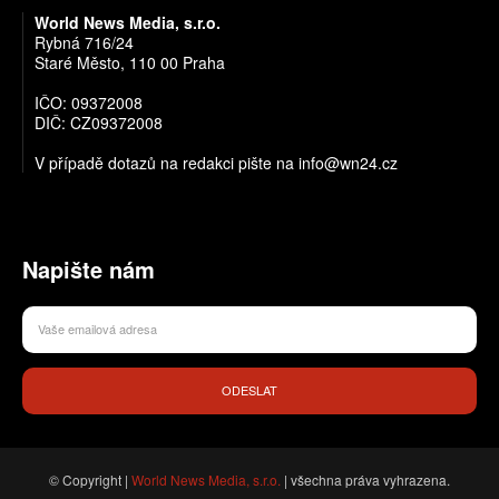
World News Media, s.r.o.
Rybná 716/24
Staré Město, 110 00 Praha
IČO: 09372008
DIČ: CZ09372008
V případě dotazů na redakci pište na info@wn24.cz
Napište nám
ODESLAT
© Copyright |
World News Media, s.r.o.
| všechna práva vyhrazena.