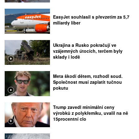
EasyJet souhlasil s převzetím za 5,7
miliardy liber
Ukrajina a Rusko pokračují ve
vzájemných útocích, terčem byly
sklady i lodě
Meta škodí dětem, rozhodl soud.
Společnost musí zaplatit tučnou
pokutu
Trump zavedl minimální ceny
výrobků z polykřemíku, uvalil na ně
15procentní clo