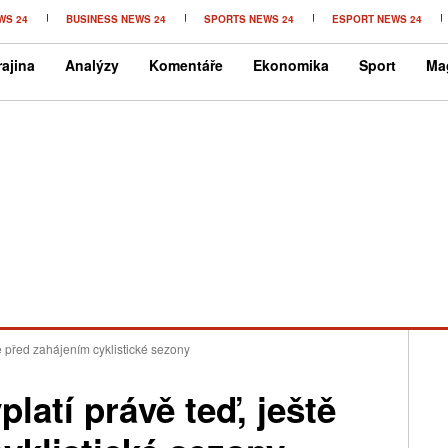
WS 24
BUSINESS NEWS 24
SPORTS NEWS 24
ESPORT NEWS 24
ajina
Analýzy
Komentáře
Ekonomika
Sport
Ma
tě před zahájením cyklistické sezony
latí právě teď, ještě