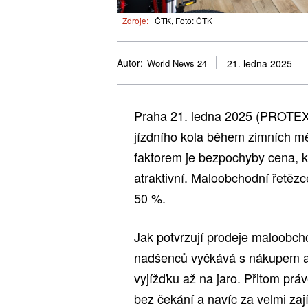
Zdroje:
ČTK, Foto: ČTK
Autor:
World News 24
21. ledna 2025
Praha 21. ledna 2025 (PROTEXT
jízdního kola během zimních mě
faktorem je bezpochyby cena, k
atraktivní. Maloobchodní řetěz
50 %.
Jak potvrzují prodeje maloobcho
nadšenců vyčkává s nákupem a c
vyjížďku až na jaro. Přitom právě
bez čekání a navíc za velmi za