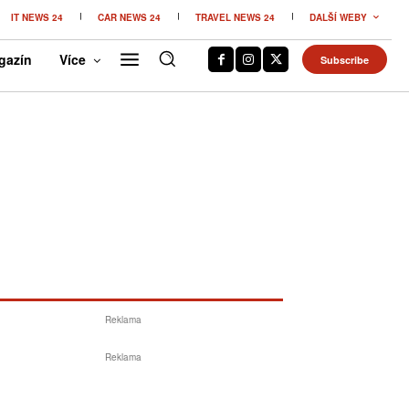
IT NEWS 24
CAR NEWS 24
TRAVEL NEWS 24
DALŠÍ WEBY
gazín
Více
Subscribe
Reklama
Reklama