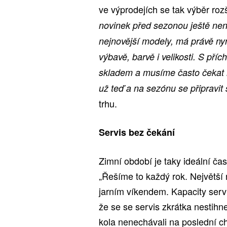
ve výprodejích se tak výběr rozš
novinek před sezonou ještě není
nejnovější modely, má právě nyn
výbavě, barvě i velikosti. S pří
skladem a musíme často čekat n
už teď a na sezónu se připravit
trhu.
Servis bez čekání
Zimní období je taky ideální ča
„Řešíme to každý rok. Největší
jarním víkendem. Kapacity servi
že se se servis zkrátka nestih
kola nenechávali na poslední chv