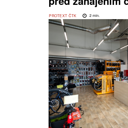
před zahájením c
2
min.
PROTEXT ČTK