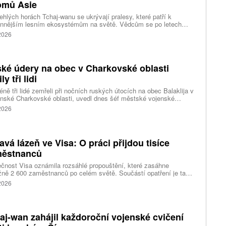
omů Asie
ehlých horách Tchaj-wanu se ukrývají pralesy, které patří k
ennějším lesním ekosystémům na světě. Vědcům se po letech
ného pátrání podařilo objevit jedli tchajwanskou vysokou 84,1
 2026
, která je dnes považována za nejvyšší známý strom ve
dní Asii. Výzkum zároveň odhalil rozsáhlé porosty obřích stromů
ořádnou schopností ukládat uhlík.
ké údery na obec v Charkovské oblasti
ly tři lidi
ně tři lidé zemřeli při nočních ruských útocích na obec Balaklija v
inské Charkovské oblasti, uvedl dnes šéf městské vojenské
y Vitalij Karabanov. Ukrajinské letectvo ráno oznámilo, že Rusko
 2026
i útočilo na Ukrajinu čtyřmi střelami a 101 bezpilotními letouny,
mž obrana zneškodnila 66 dronů. Informuje také o zásazích 18
 neupřesněných míst 29 ruskými drony a jednou střelou.
avá lázeň ve Visa: O práci přijdou tisíce
ěstnanců
čnost Visa oznámila rozsáhlé propouštění, které zasáhne
ižně 2 600 zaměstnanců po celém světě. Součástí opatření je také
ní 320 pracovních míst v kalifornském Foster City, kde firma
 2026
ozuje významné technologické centrum. Vyplývá to z dokumentů
ožených úřadům státu Kalifornie.
aj-wan zahájil každoroční vojenské cvičení