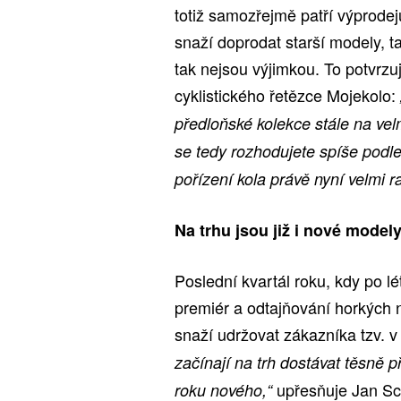
totiž samozřejmě patří výprode
snaží doprodat starší modely, t
tak nejsou výjimkou. To potvrz
cyklistického řetězce Mojekolo:
předloňské kolekce stále na vel
se tedy rozhodujete spíše podle
pořízení kola právě nyní velmi 
Na trhu jsou již i nové model
Poslední kvartál roku, kdy po lé
premiér a odtajňování horkých n
snaží udržovat zákazníka tzv. 
začínají na trh dostávat těsně 
upřesňuje Jan Sc
roku nového,“