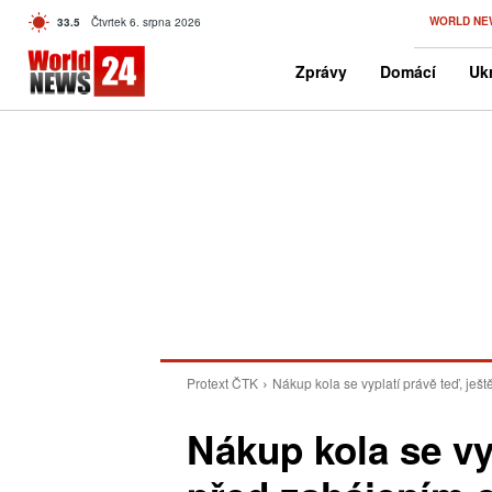
C
WORLD NE
33.5
Čtvrtek 6. srpna 2026
Czech
Zprávy
Domácí
Ukr
Protext ČTK
Nákup kola se vyplatí právě teď, ješ
Nákup kola se vyp