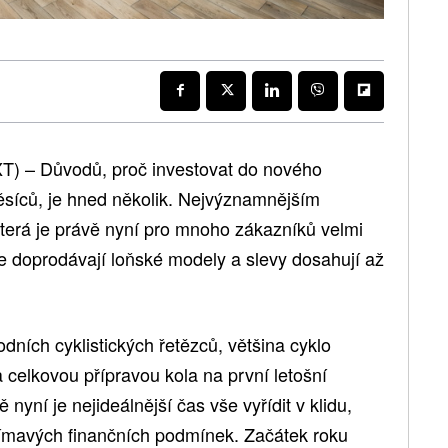
) – Důvodů, proč investovat do nového
síců, je hned několik. Nejvýznamnějším
terá je právě nyní pro mnoho zákazníků velmi
ce doprodávají loňské modely a slevy dosahují až
dních cyklistických řetězců, většina cyklo
elkovou přípravou kola na první letošní
 nyní je nejideálnější čas vše vyřídit v klidu,
jímavých finančních podmínek. Začátek roku