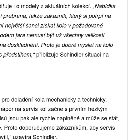
iřuje i o modely z aktuálních kolekcí.
„Nabídka
 přebraná, takže zákazník, který si potrpí na
í největší šanci získat kolo v požadované
chodem jara nemusí být už všechny velikosti
a doskladnění. Proto je dobré myslet na kolo
přibližuje Schindler situaci na
 s předstihem,“
s pro doladění kola mechanicky a technicky.
 nápor na servis kol začne s prvním hezkým
sů jsou pak ale rychle naplněné a může se stát,
ne. Proto doporučujeme zákazníkům, aby servis
íli,“ uzavírá Schindler.