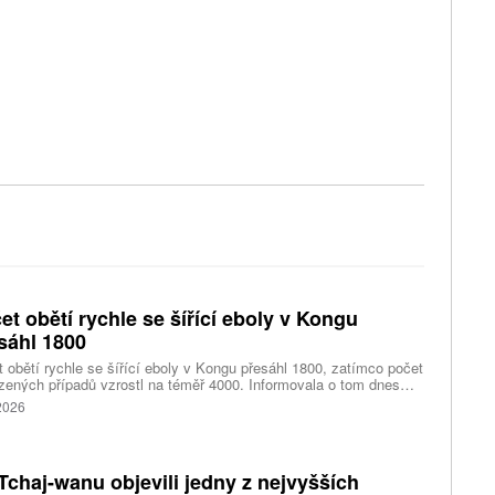
et obětí rychle se šířící eboly v Kongu
sáhl 1800
 obětí rychle se šířící eboly v Kongu přesáhl 1800, zatímco počet
zených případů vzrostl na téměř 4000. Informovala o tom dnes
tura Reuters s odkazem na konžské úřady.
 2026
Tchaj-wanu objevili jedny z nejvyšších