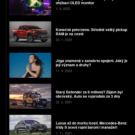
ohýbací OLED monitor
1. 9. 2022
Konečně potvrzeno. Středně velký pickup
RAM je na cestě
23. 1. 2025
Jóga znamená v sanskrtu spojení. Jaký je
její význam a druhy?
11. 9. 2023
Starý Defender za 6 milionů? Zájem byl
obrovský. Auto se vyprodalo za 3 dny
22. 2. 2021
Luxus až do morku kostí. Mercedes-Benz
třídy S ocení ropní baroni i manažeři
1. 11. 2021