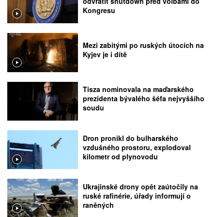
odvrátit shutdown před volbami do
Kongresu
Mezi zabitými po ruských útocích na
Kyjev je i dítě
Tisza nominovala na maďarského
prezidenta bývalého šéfa nejvyššího
soudu
Dron pronikl do bulharského
vzdušného prostoru, explodoval
kilometr od plynovodu
Ukrajinské drony opět zaútočily na
ruské rafinérie, úřady informují o
raněných