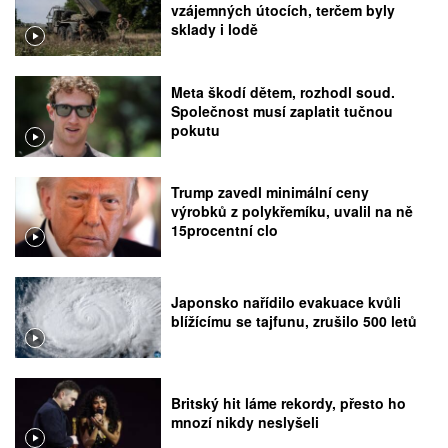
vzájemných útocích, terčem byly
sklady i lodě
Meta škodí dětem, rozhodl soud.
Společnost musí zaplatit tučnou
pokutu
Trump zavedl minimální ceny
výrobků z polykřemíku, uvalil na ně
15procentní clo
Japonsko nařídilo evakuace kvůli
blížícímu se tajfunu, zrušilo 500 letů
Britský hit láme rekordy, přesto ho
mnozí nikdy neslyšeli