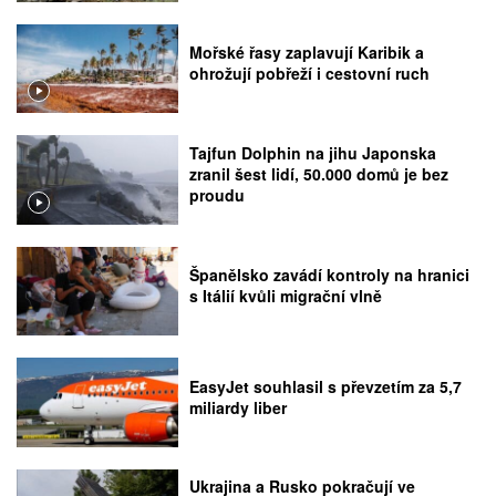
Mořské řasy zaplavují Karibik a
ohrožují pobřeží i cestovní ruch
Tajfun Dolphin na jihu Japonska
zranil šest lidí, 50.000 domů je bez
proudu
Španělsko zavádí kontroly na hranici
s Itálií kvůli migrační vlně
EasyJet souhlasil s převzetím za 5,7
miliardy liber
Ukrajina a Rusko pokračují ve