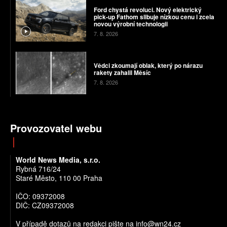
Ford chystá revoluci. Nový elektrický
pick-up Fathom slibuje nízkou cenu i zcela
novou výrobní technologii
7. 8. 2026
Vědci zkoumají oblak, který po nárazu
rakety zahalil Měsíc
7. 8. 2026
Provozovatel webu
World News Media, s.r.o.
Rybná 716/24
Staré Město, 110 00 Praha
IČO: 09372008
DIČ: CZ09372008
V případě dotazů na redakci pište na info@wn24.cz