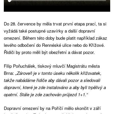
Do 28. července by měla trvat první etapa prací, ta si
vyžádá také postupné uzavírky a další dopravní
omezení. Během této doby bude platit například zákaz
levého odbočení do Rennéské ulice nebo do Křížové.
Řidiči by proto měli být obezřetní a dávat pozor.
Filip Poňuchálek, tiskový mluvčí Magistrátu města
Brna:
„Zároveň je v tomto úseku několik křižovatek,
takže nabádáme řidiče aby dávali pozor a sledovali
dopravní, které je zde instalováno a aby byli trpělivý a
opatrní. Stále je zde zachován průjezd 1+1.“
Dopravní omezení by na Poříčí mělo skončit v září