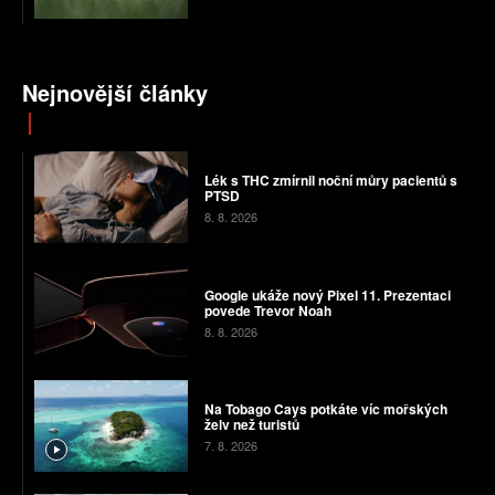
Nejnovější články
Lék s THC zmírnil noční můry pacientů s
PTSD
8. 8. 2026
Google ukáže nový Pixel 11. Prezentaci
povede Trevor Noah
8. 8. 2026
Na Tobago Cays potkáte víc mořských
želv než turistů
7. 8. 2026