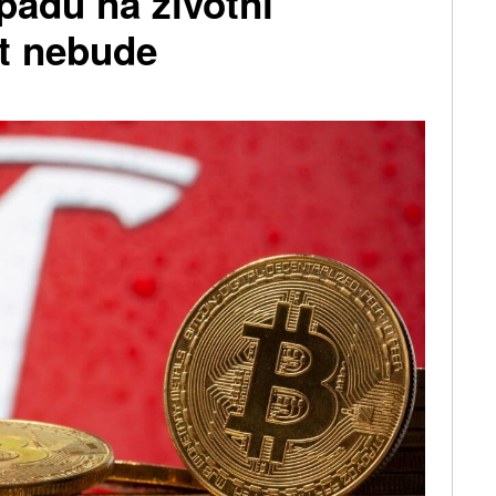
opadu na životní
at nebude