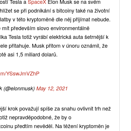
ostí Tesla a
SpaceX
Elon Musk se na svém
lížet se při podnikání s bitcoiny také na životní
latby v této kryptoměně dle něj přijímat nebude.
e mít především slovo environmentálně
a Tesla totiž vyrábí elektrická auta šetrnější k
ele přitahuje. Musk přitom v únoru oznámil, že
tě asi 1,5 miliard dolarů.
r.com/YSswJmVZhP
k (@elonmusk)
May 12, 2021
ější krok považují spíše za snahu ovlivnit trh než
totiž nepravděpodobné, že by o
coinu předtím nevěděl. Na těžení kryptoměn je