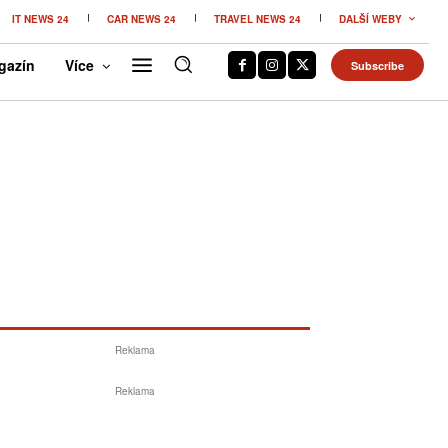
IT NEWS 24
CAR NEWS 24
TRAVEL NEWS 24
DALŠÍ WEBY
gazín
Více
Subscribe
Reklama
Reklama