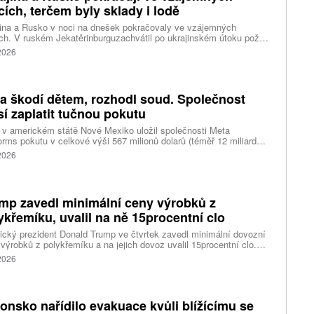
cích, terčem byly sklady i lodě
ina a Rusko v noci na dnešek pokračovaly ve vzájemných
ch. V ruském Jekatěrinburguzachvátil po ukrajinském útoku požár
tické centrum ruského internetového prodejce Wildberries.
 2026
čnost o tom informovala bez podrobností na síti Telegram.
k ruské dronové útoky podle ukrajinských úřadů způsobily požár
ělských skladů v obci Balaklija v Charkovské oblasti na východě
iny, napsal Reuters.
a škodí dětem, rozhodl soud. Společnost
í zaplatit tučnou pokutu
v americkém státě Nové Mexiko uložil společnosti Meta
orms pokutu v celkové výši 567 milionů dolarů (téměř 12 miliard
) za újmu, kterou její platformy Facebook a Instagram působí
 2026
ým lidem. Firma musí změnit způsob ověřování věku.
mp zavedl minimální ceny výrobků z
ykřemíku, uvalil na ně 15procentní clo
cký prezident Donald Trump ve čtvrtek zavedl minimální dovozní
výrobků z polykřemíku a na jejich dovoz uvalil 15procentní clo.
řemík se používá při výrobě polovodičů a je hlavní složkou
 2026
oltaických panelů, jeho největším světovým producentem je Čína.
 chce opatřeními podpořit domácí dodavatelské řetězce pro
u čipů a solárních panelů, a posílit tak pozici Spojených států v
ření s Čínou v oblasti umělé inteligence (AI) a energetiky, uvedla
onsko nařídilo evakuace kvůli blížícímu se
ura Reuters.