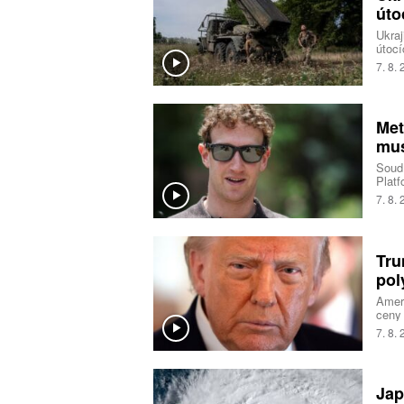
úto
Ukraj
útocí
logis
7. 8.
Spole
Naopa
zeměd
Ukraj
Met
mus
Soud 
Platf
korun
7. 8.
mlad
Tru
pol
Ameri
ceny 
Polyk
7. 8.
fotov
Trump
výrob
soupe
Jap
agent