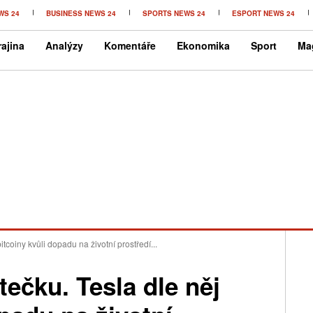
WS 24
BUSINESS NEWS 24
SPORTS NEWS 24
ESPORT NEWS 24
ajina
Analýzy
Komentáře
Ekonomika
Sport
Ma
itcoiny kvůli dopadu na životní prostředí...
tečku. Tesla dle něj