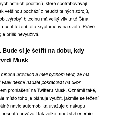
ychlostních počítačů, které spotřebovávají
k většinou pochází z neudržitelných zdrojů,
sob „výroby“ bitcoinu má velký vliv také Čína,
procent těžení této kryptoměny na světě. Právě
ie příliš nevyužívá.
 Bude si je šetřit na dobu, kdy
tvrdí Musk
 mnoha úrovních a měli bychom věřit, že má
j však nesmí nadále pokračovat na úkor
ém prohlášení na Twitteru Musk. Oznámil také,
le místo toho je plánuje využít, jakmile se těžení
tálně navíc automobilka uvažuje o nákupu
é nespotřebovávají tak velké množství energie.