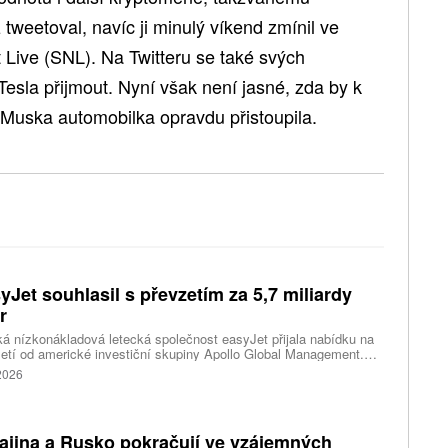
 tweetoval, navíc ji minulý víkend zmínil ve
Live (SNL). Na Twitteru se také svých
 Tesla přijmout. Nyní však není jasné, zda by k
Muska automobilka opravdu přistoupila.
yJet souhlasil s převzetím za 5,7 miliardy
r
ká nízkonákladová letecká společnost easyJet přijala nabídku na
etí od americké investiční skupiny Apollo Global Management.
akce oceňuje aerolinku na 5,7 miliardy liber, tedy přibližně 162
 2026
rd korun.
ajina a Rusko pokračují ve vzájemných