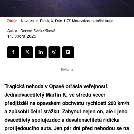
Zdroje:
Novinky.cz, Blesk, X, Foto: HZS Moravskoslezského kraje
Autor:
Denisa Šenkeříková
14. února 2025
Reklama
Tragická nehoda v Opavě otřásla veřejností.
Jednadvacetiletý Martin K. ve středu večer
předjížděl na opavském obchvatu rychlostí 200 km/h
a způsobil čelní srážku. Zahynul nejen on, ale i jeho
dvacetiletý spolujezdec a devatenáctiletá řidička
protijedoucího auta. Jen pár dní před nehodou se na