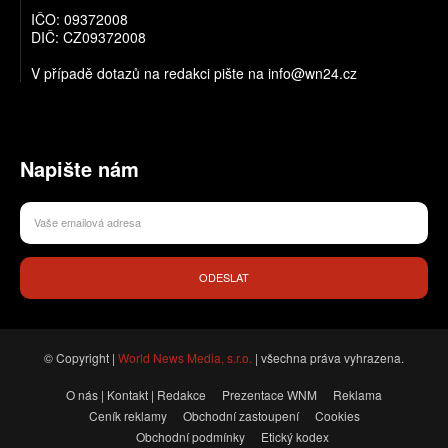
IČO: 09372008
DIČ: CZ09372008
V případě dotazů na redakci pište na info@wn24.cz
Napište nám
ODESLAT
© Copyright |
World News Media, s.r.o.
| všechna práva vyhrazena.
O nás | Kontakt | Redakce
Prezentace WNM
Reklama
Ceník reklamy
Obchodní zastoupení
Cookies
Obchodní podmínky
Etický kodex