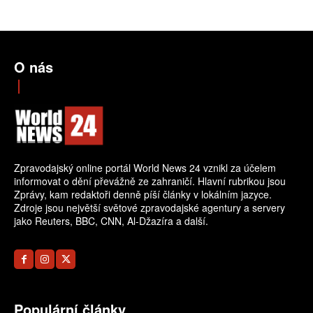
O nás
Zpravodajský online portál World News 24 vznikl za účelem
informovat o dění převážně ze zahraničí. Hlavní rubrikou jsou
Zprávy, kam redaktoři denně píší články v lokálním jazyce.
Zdroje jsou největší světové zpravodajské agentury a servery
jako Reuters, BBC, CNN, Al-Džazíra a další.
Populární články