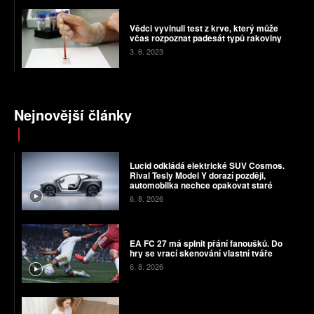
Vědci vyvinuli test z krve, který může
včas rozpoznat padesát typů rakoviny
3. 6. 2023
Nejnovější články
Lucid odkládá elektrické SUV Cosmos.
Rival Tesly Model Y dorazí později,
automobilka nechce opakovat staré
chyby
6. 8. 2026
EA FC 27 má splnit přání fanoušků. Do
hry se vrací skenování vlastní tváře
6. 8. 2026