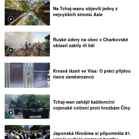
Na Tchaj-wanu objevili jedny z
nejvyšších stromů Asie
Ruské údery na obec v Charkovské
oblasti zabily tři lidi
Krvavá lázeň ve Visa: O práci přijdou
tisíce zaměstnanců
Tchaj-wan zahájil každoroční
vojenské cvičení proti hrozbám Číny
Japonská Hirošima si připomněla 81.
výročí svržení atomové bomby