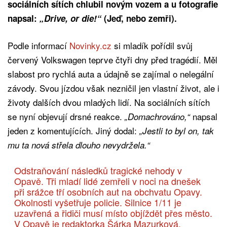
sociálních sítích chlubil novým vozem a u fotografie
napsal:
„Drive, or die!“
(Jeď, nebo zemři).
Podle informací
Novinky.cz
si mladík pořídil svůj
červený Volkswagen teprve čtyři dny před tragédií. Měl
slabost pro rychlá auta a údajně se zajímal o nelegální
závody. Svou jízdou však nezničil jen vlastní život, ale i
životy dalších dvou mladých lidí. Na sociálních sítích
se nyní objevují drsné reakce.
napsal
„Domachrováno,“
jeden z komentujících. Jiný dodal:
„Jestli to byl on, tak
mu ta nová střela dlouho nevydržela.“
Odstraňování následků tragické nehody v
Opavě. Tři mladí lidé zemřeli v noci na dnešek
při srážce tří osobních aut na obchvatu Opavy.
Okolnosti vyšetřuje policie. Silnice 1/11 je
uzavřená a řidiči musí místo objíždět přes město.
V Opavě je redaktorka Šárka Mazurková.