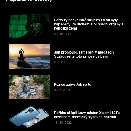
Servery hackerské skupiny REvil byly
napadeny. Za útokem stojí vládní orgány z
několika zemí
23. 10. 2021
Jak prohloubit zaměření v meditaci?
Vyzkoušejte toto zenové cvičení
2. 6. 2022
Pozice žáby: Jak na to
30. 5. 2023
Pořiďte si špičkový telefon Xiaomi 12T a
dostanete robotický vysavač zdarma
13. 10. 2022