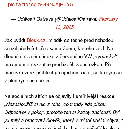
pic.twitter.com/G9NJAjH0Y5
— Události Ostrava (@UdalostiOstrava)
February
13, 2025
Jak uvádí
Blesk.cz
, mladík se těsně před nehodou
snažil předvést před kamarádem, kterého vezl. Na
dlouhém rovném úseku z červeného VW
„vymačkal“
maximum a riskantně předjížděl dvoustovkou. Při
manévru však přehlédl protijedoucí auto, se kterým se
v plné rychlosti srazil.
Na sociálních sítích se objevily i smířlivější reakce.
„Nezasloužíš si nic z toho, co ti tady lidé píšou.
Odpočívej v pokoji, protože ten si každý zaslouží. Byl
jsi milý a pracovitý člověk, který v mládí udělal chybu,“
napsal jeden z jeho známých. Jiní ale nešetří kritikou,