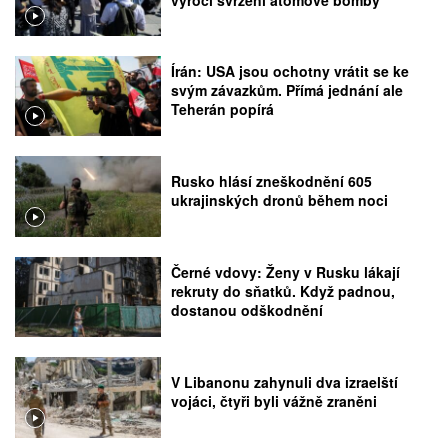
Írán: USA jsou ochotny vrátit se ke
svým závazkům. Přímá jednání ale
Teherán popírá
Rusko hlásí zneškodnění 605
ukrajinských dronů během noci
Černé vdovy: Ženy v Rusku lákají
rekruty do sňatků. Když padnou,
dostanou odškodnění
V Libanonu zahynuli dva izraelští
vojáci, čtyři byli vážně zraněni