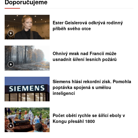
Doporučujeme
Ester Geislerová odkrývá rodinný
příběh svého otce
Ohnivý mrak nad Francií může
usnadnit šíření lesních požárů
Siemens hlásí rekordní zisk. Pomohla
poptávka spojená s umělou
inteligencí
Počet obětí rychle se šířící eboly v
Kongu přesáhl 1800