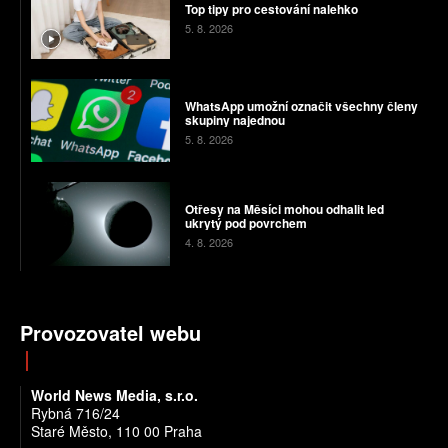
Top tipy pro cestování nalehko
5. 8. 2026
WhatsApp umožní označit všechny členy
skupiny najednou
5. 8. 2026
Otřesy na Měsíci mohou odhalit led
ukrytý pod povrchem
4. 8. 2026
Provozovatel webu
World News Media, s.r.o.
Rybná 716/24
Staré Město, 110 00 Praha