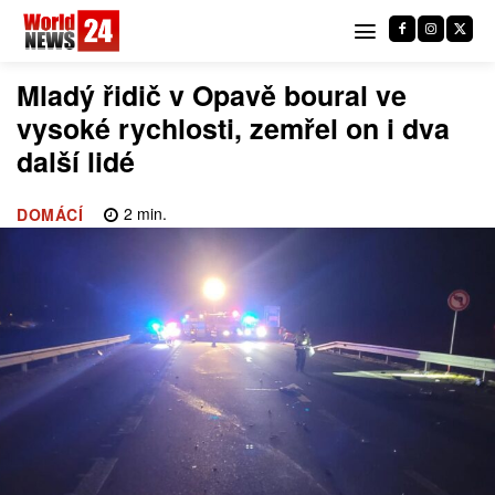
Mladý řidič v Opavě boural ve
vysoké rychlosti, zemřel on i dva
další lidé
2
min.
DOMÁCÍ