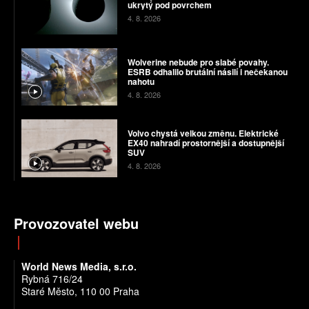
ukrytý pod povrchem
4. 8. 2026
Wolverine nebude pro slabé povahy.
ESRB odhalilo brutální násilí i nečekanou
nahotu
4. 8. 2026
Volvo chystá velkou změnu. Elektrické
EX40 nahradí prostornější a dostupnější
SUV
4. 8. 2026
Provozovatel webu
World News Media, s.r.o.
Rybná 716/24
Staré Město, 110 00 Praha