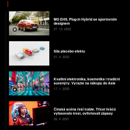
MG EHS. Plug-in Hybrid se sportovním
designem
27. 12. 2022
Síla placebo efektu
21. 4. 2022
Kvalitní elektronika, kosmetika i tradiční
suvenýry: Vyrazte na nákupy do Asie
17. 1. 2025
Čínská scéna řeší trable. Třicet hráčů
vyfasovalo trest, ovlivňovali zápasy
26. 4. 2021