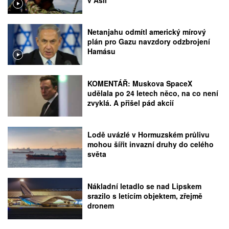
v Asii
Netanjahu odmítl americký mírový
plán pro Gazu navzdory odzbrojení
Hamásu
KOMENTÁŘ: Muskova SpaceX
udělala po 24 letech něco, na co není
zvyklá. A přišel pád akcií
Lodě uvázlé v Hormuzském průlivu
mohou šířit invazní druhy do celého
světa
Nákladní letadlo se nad Lipskem
srazilo s letícím objektem, zřejmě
dronem