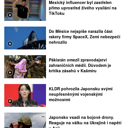
Mexický influencer byl zastřelen
přímo uprostřed živého vysílání na
TikToku
Do Měsíce nejspíše narazila část
rakety firmy SpaceX, Zemi nebezpečí
nehrozilo
Pákistán omezil zpravodajství
zahraničních médií. Důvodem je
kritika zásahů v Kašmíru
KLDR pohrozila Japonsku svými
neupřesněnými vojenskými
možnostmi
Japonsko vsadí na bojové drony.
Reaguje na válku na Ukrajině i napětí