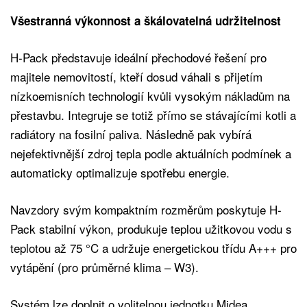
Všestranná výkonnost a škálovatelná udržitelnost
H-Pack představuje ideální přechodové řešení pro
majitele nemovitostí, kteří dosud váhali s přijetím
nízkoemisních technologií kvůli vysokým nákladům na
přestavbu. Integruje se totiž přímo se stávajícími kotli a
radiátory na fosilní paliva. Následně pak vybírá
nejefektivnější zdroj tepla podle aktuálních podmínek a
automaticky optimalizuje spotřebu energie.
Navzdory svým kompaktním rozměrům poskytuje H-
Pack stabilní výkon, produkuje teplou užitkovou vodu s
teplotou až 75 °C a udržuje energetickou třídu A+++ pro
vytápění (pro průměrné klima – W3).
Systém lze doplnit o volitelnou jednotku Midea