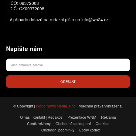
IČO: 09372008
DIČ: CZ09372008
V případě dotazů na redakci pište na info@wn24.cz
Napište nám
ODESLAT
© Copyright |
World News Media, s.r.o.
| všechna práva vyhrazena.
O nás | Kontakt | Redakce
Prezentace WNM
Reklama
Ceník reklamy
Obchodní zastoupení
Cookies
Obchodní podmínky
Etický kodex