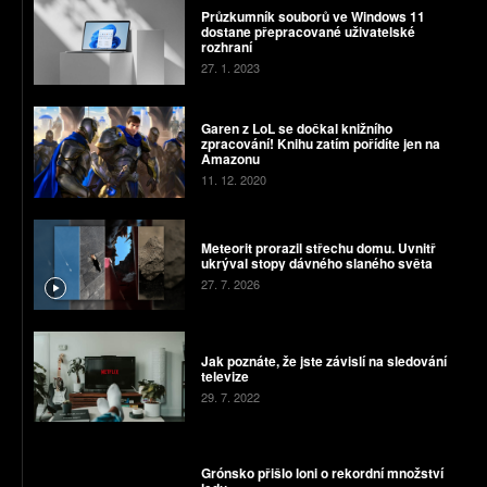
Průzkumník souborů ve Windows 11
dostane přepracované uživatelské
rozhraní
27. 1. 2023
Garen z LoL se dočkal knižního
zpracování! Knihu zatím pořídíte jen na
Amazonu
11. 12. 2020
Meteorit prorazil střechu domu. Uvnitř
ukrýval stopy dávného slaného světa
27. 7. 2026
Jak poznáte, že jste závislí na sledování
televize
29. 7. 2022
Grónsko přišlo loni o rekordní množství