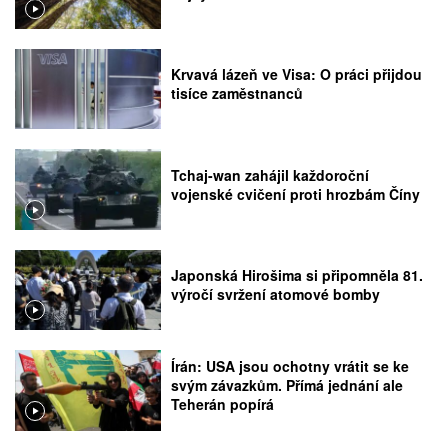
Krvavá lázeň ve Visa: O práci přijdou
tisíce zaměstnanců
Tchaj-wan zahájil každoroční
vojenské cvičení proti hrozbám Číny
Japonská Hirošima si připomněla 81.
výročí svržení atomové bomby
Írán: USA jsou ochotny vrátit se ke
svým závazkům. Přímá jednání ale
Teherán popírá