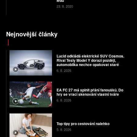
ledu
23. 8. 2020
Nejnovější články
Lucid odkládá elektrické SUV Cosmos.
Rival Tesly Model Y dorazí později,
automobilka nechce opakovat staré
chyby
6. 8. 2026
EA FC 27 má splnit přání fanoušků. Do
hry se vrací skenování vlastní tváře
6. 8. 2026
Top tipy pro cestování nalehko
5. 8. 2026