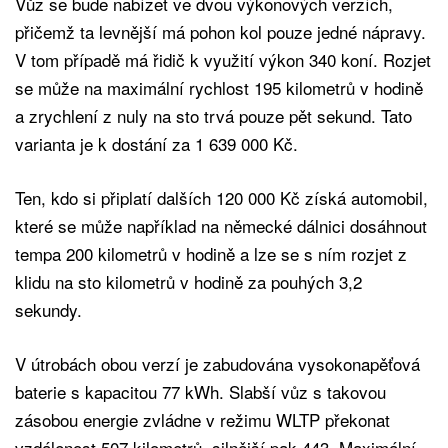
Vůz se bude nabízet ve dvou výkonových verzích,
přičemž ta levnější má pohon kol pouze jedné nápravy.
V tom případě má řidič k využití výkon 340 koní. Rozjet
se může na maximální rychlost 195 kilometrů v hodině
a zrychlení z nuly na sto trvá pouze pět sekund. Tato
varianta je k dostání za 1 639 000 Kč.
Ten, kdo si připlatí dalších 120 000 Kč získá automobil,
které se může například na německé dálnici dosáhnout
tempa 200 kilometrů v hodině a lze se s ním rozjet z
klidu na sto kilometrů v hodině za pouhých 3,2
sekundy.
V útrobách obou verzí je zabudována vysokonapěťová
baterie s kapacitou 77 kWh. Slabší vůz s takovou
zásobou energie zvládne v režimu WLTP překonat
vzdálenost 507 kilometrů, silnější pak 443. Maximální