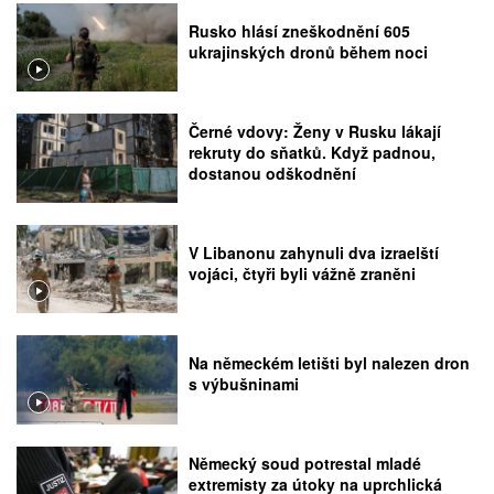
Rusko hlásí zneškodnění 605
ukrajinských dronů během noci
Černé vdovy: Ženy v Rusku lákají
rekruty do sňatků. Když padnou,
dostanou odškodnění
V Libanonu zahynuli dva izraelští
vojáci, čtyři byli vážně zraněni
Na německém letišti byl nalezen dron
s výbušninami
Německý soud potrestal mladé
extremisty za útoky na uprchlická