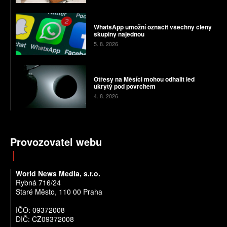
WhatsApp umožní označit všechny členy
skupiny najednou
5. 8. 2026
Otřesy na Měsíci mohou odhalit led
ukrytý pod povrchem
4. 8. 2026
Provozovatel webu
World News Media, s.r.o.
Rybná 716/24
Staré Město, 110 00 Praha
IČO: 09372008
DIČ: CZ09372008