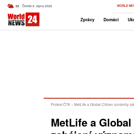
C
WORLD NE
22
Čtvrtek 6. srpna 2026
Czech
Zprávy
Domácí
Ukr
Protext ČTK
MetLife a Global Citizen oznámily z
MetLife a Global