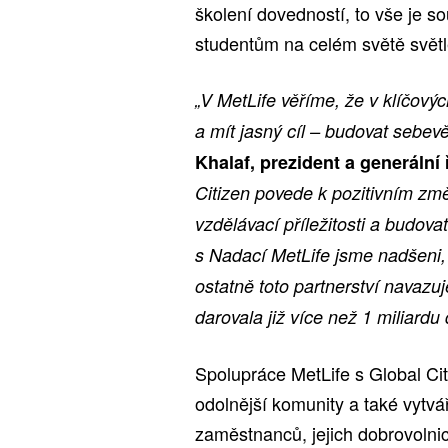
školení dovedností, to vše je s
studentům na celém světě světl
„V MetLife věříme, že v klíčový
a mít jasný cíl – budovat sebe
Khalaf, prezident a generální 
Citizen povede k pozitivním změ
vzdělávací příležitosti a budov
s Nadací MetLife jsme nadšeni,
ostatně toto partnerství navaz
darovala již více než 1 miliardu 
Spolupráce MetLife s Global Ci
odolnější komunity a také vytvář
zaměstnanců, jejich dobrovolnic