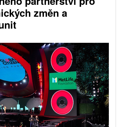
ného partnerství pro
ických změn a
unit