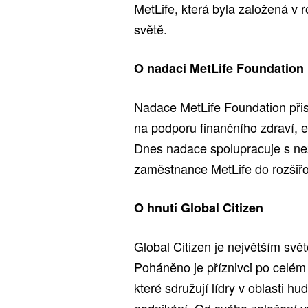
MetLife, která byla založená v 
světě.
O nadaci MetLife Foundation
Nadace MetLife Foundation přis
na podporu finančního zdraví,
Dnes nadace spolupracuje s ne
zaměstnance MetLife do rozšiřov
O hnutí Global Citizen
Global Citizen je největším sv
Poháněno je příznivci po celém
které sdružují lídry v oblasti hud
podnikání. Od svého založení vy