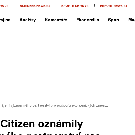
WS 24
BUSINESS NEWS 24
SPORTS NEWS 24
ESPORT NEWS 24
ajina
Analýzy
Komentáře
Ekonomika
Sport
Ma
ahájení významného partnerství pro podporu ekonomických změn...
 Citizen oznámily