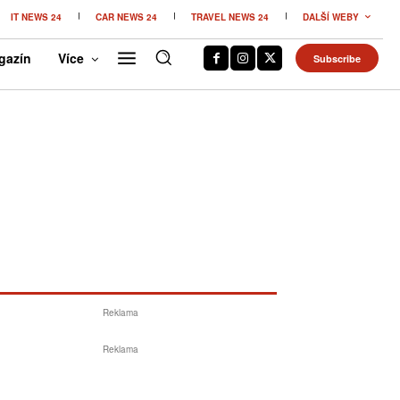
IT NEWS 24
CAR NEWS 24
TRAVEL NEWS 24
DALŠÍ WEBY
gazín
Více
Subscribe
Reklama
Reklama