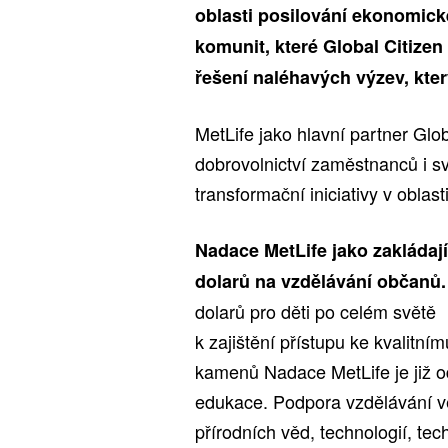
oblasti posilování ekonomick
komunit, které Global Citizen
řešení naléhavých výzev, kte
MetLife jako hlavní partner Glo
dobrovolnictví zaměstnanců i sv
transformační iniciativy v oblas
Nadace MetLife jako zakládaj
dolarů na vzdělávání občanů.
dolarů pro děti po celém světě
k zajištění přístupu ke kvalitn
kamenů Nadace MetLife je již od
edukace. Podpora vzdělávání ve 
přírodních věd, technologií, te