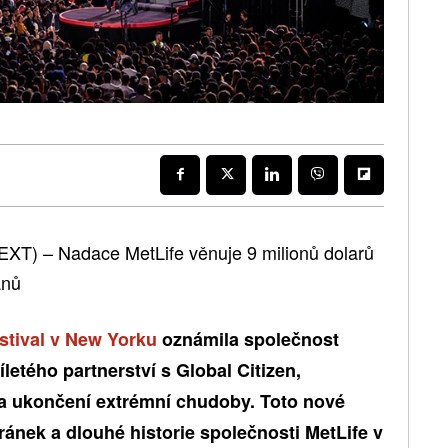
EXT) – Nadace MetLife věnuje 9 milionů dolarů
anů
estival v New Yorku
oznámila společnost
íletého partnerství s Global Citizen,
a ukončení extrémní chudoby. Toto nové
tránek a dlouhé historie společnosti MetLife v