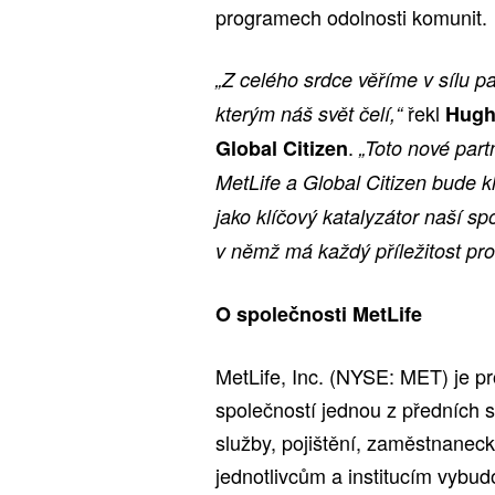
programech odolnosti komunit.
„Z celého srdce věříme v sílu pa
řekl
kterým náš svět čelí,“
Hugh 
.
Global Citizen
„Toto nové part
MetLife a Global Citizen bude 
jako klíčový katalyzátor naší s
v němž má každý příležitost pro
O společnosti MetLife
MetLife, Inc. (NYSE: MET) je p
společností jednou z předních s
služby, pojištění, zaměstnanec
jednotlivcům a institucím vybu