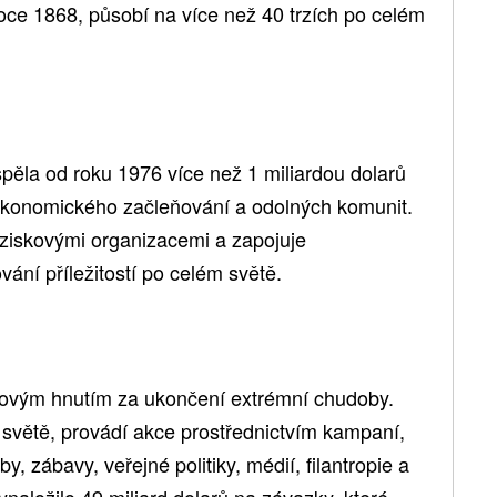
roce 1868, působí na více než 40 trzích po celém
pěla od roku 1976 více než 1 miliardou dolarů
 ekonomického začleňování a odolných komunit.
ziskovými organizacemi a zapojuje
ání příležitostí po celém světě.
ětovým hnutím za ukončení extrémní chudoby.
 světě, provádí akce prostřednictvím kampaní,
by, zábavy, veřejné politiky, médií, filantropie a
naložilo 49 miliard dolarů na závazky, které