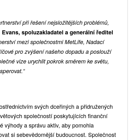
rtnerství při řešení nejsložitějších problémů,
Evans, spoluzakladatel a generální ředitel
nerství mezi společnostmi MetLife, Nadací
klíčové pro zvýšení našeho dopadu a poslouží
polečné vize urychlit pokrok směrem ke světu,
sperovat.“
rostřednictvím svých dceřiných a přidružených
větových společností poskytujících finanční
ké výhody a správu aktiv, aby pomohla
dovat si sebevědomější budoucnost. Společnost