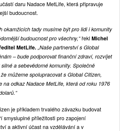
oučástí daru Nadace MetLife, která připravuje
ejší budoucnost.
ch okamžicích tady musíme být pro lidi i komunity
řekl
vědomější budoucnost pro všechny,“
Michel
ředitel MetLife.
„Naše partnerství s Global
nám – bude podporovat finanční zdraví, rozvíjet
at silné a sebevědomé komunity. Společně
 že můžeme spolupracovat s Global Citizen,
uje na odkaz Nadace MetLife, která od roku 1976
dolarů.“
tizen je příkladem trvalého závazku budovat
í smysluplné příležitosti pro zapojení
tví a aktivní účast na vzdělávání a v