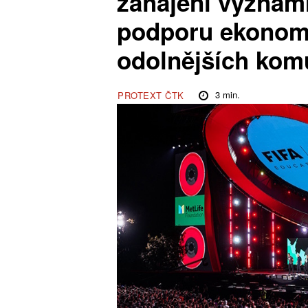
zahájení význam
podporu ekonom
odolnějších kom
3
min.
PROTEXT ČTK