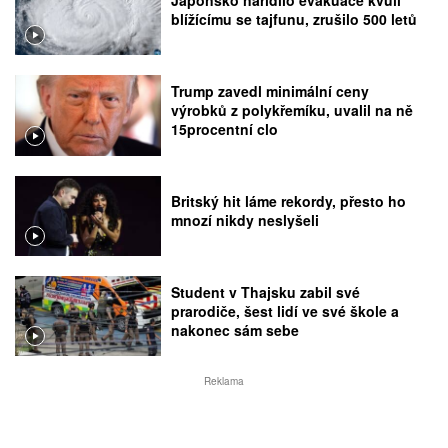
blížícímu se tajfunu, zrušilo 500 letů
Trump zavedl minimální ceny
výrobků z polykřemíku, uvalil na ně
15procentní clo
Britský hit láme rekordy, přesto ho
mnozí nikdy neslyšeli
Student v Thajsku zabil své
prarodiče, šest lidí ve své škole a
nakonec sám sebe
Reklama