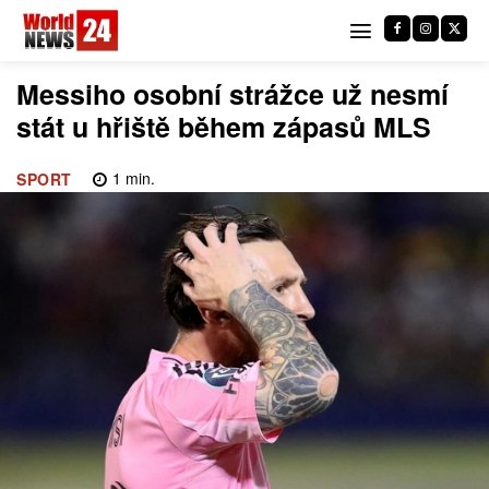
Messiho osobní strážce už nesmí
stát u hřiště během zápasů MLS
1
min.
SPORT