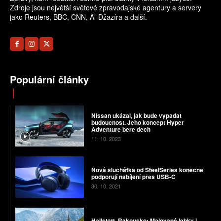
Zdroje jsou největší světové zpravodajské agentury a servery
jako Reuters, BBC, CNN, Al-Džazíra a další.
Populární články
Nissan ukázal, jak bude vypadat
budoucnost. Jeho koncept Hyper
Adventure bere dech
11. 10. 2023
Nová sluchátka od SteelSeries konečně
podporují nabíjení přes USB-C
30. 10. 2021
Hallstatt, Rakousko: Malované lebky i