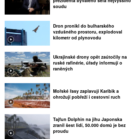
prezidenta bývalého šéfa nejvyššího
soudu
Dron pronikl do bulharského
vzdušného prostoru, explodoval
kilometr od plynovodu
Ukrajinské drony opět zaútočily na
ruské rafinérie, úřady informují o
raněných
Mořské řasy zaplavují Karibik a
ohrožují pobřeží i cestovní ruch
Tajfun Dolphin na jihu Japonska
zranil šest lidí, 50.000 domů je bez
proudu