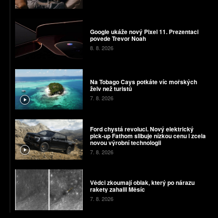
Google ukáže nový Pixel 11. Prezentaci
povede Trevor Noah
8. 8. 2026
Na Tobago Cays potkáte víc mořských
želv než turistů
7. 8. 2026
Ford chystá revoluci. Nový elektrický
pick-up Fathom slibuje nízkou cenu i zcela
novou výrobní technologii
7. 8. 2026
Vědci zkoumají oblak, který po nárazu
rakety zahalil Měsíc
7. 8. 2026