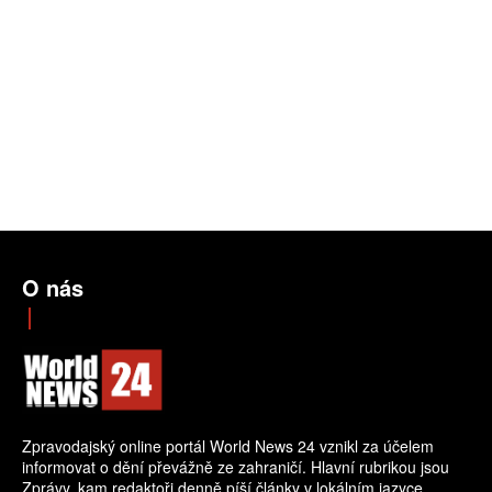
O nás
Zpravodajský online portál World News 24 vznikl za účelem
informovat o dění převážně ze zahraničí. Hlavní rubrikou jsou
Zprávy, kam redaktoři denně píší články v lokálním jazyce.