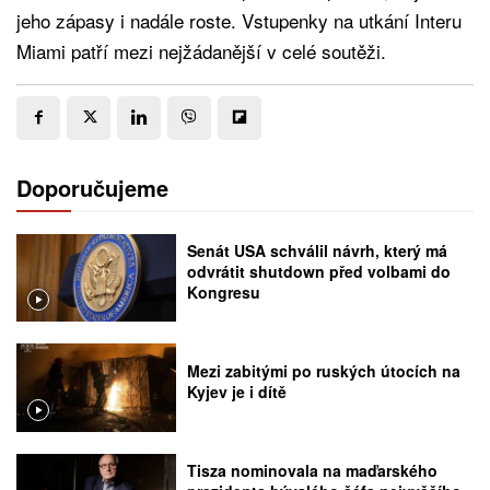
jeho zápasy i nadále roste. Vstupenky na utkání Interu
Miami patří mezi nejžádanější v celé soutěži.
Doporučujeme
Senát USA schválil návrh, který má
odvrátit shutdown před volbami do
Kongresu
Mezi zabitými po ruských útocích na
Kyjev je i dítě
Tisza nominovala na maďarského