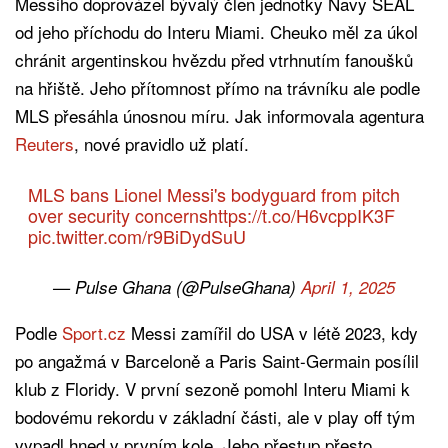
Messiho doprovázel bývalý člen jednotky Navy SEAL
od jeho příchodu do Interu Miami. Cheuko měl za úkol
chránit argentinskou hvězdu před vtrhnutím fanoušků
na hřiště. Jeho přítomnost přímo na trávníku ale podle
MLS přesáhla únosnou míru. Jak informovala agentura
Reuters
, nové pravidlo už platí.
MLS bans Lionel Messi's bodyguard from pitch
over security concerns
https://t.co/H6vcppIK3F
pic.twitter.com/r9BiDydSuU
— Pulse Ghana (@PulseGhana)
April 1, 2025
Podle
Sport.cz
Messi zamířil do USA v létě 2023, kdy
po angažmá v Barceloně a Paris Saint-Germain posílil
klub z Floridy. V první sezoně pomohl Interu Miami k
bodovému rekordu v základní části, ale v play off tým
vypadl hned v prvním kole. Jeho přestup přesto