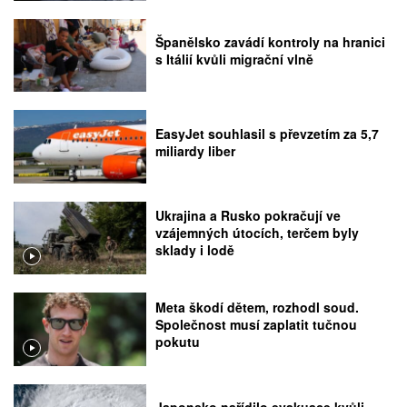
Španělsko zavádí kontroly na hranici
s Itálií kvůli migrační vlně
EasyJet souhlasil s převzetím za 5,7
miliardy liber
Ukrajina a Rusko pokračují ve
vzájemných útocích, terčem byly
sklady i lodě
Meta škodí dětem, rozhodl soud.
Společnost musí zaplatit tučnou
pokutu
Japonsko nařídilo evakuace kvůli