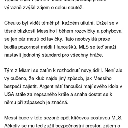
výrazně zvýšil zájem o celou soutěž.
Cheuko byl vidět téměř při každém utkání. Držel se v
těsné blízkosti Messiho i během rozcvičky a pohyboval
se jen pár metrů od lavičky. Tato neobvyklá praxe
budila pozornost médií i fanoušků. MLS se teď snaží
nastavit jednotný standard pro všechny hráče.
Tým z Miami se zatím k rozhodnutí nevyjádřil. Není ale
vyloučeno, že klub najde jiný způsob, jak Messiho
bezpečí zajistit. Argentinští fanoušci mají svého idola v
USA stále za nepsaného krále a snaha dostat se k
němu při zápasech je značná.
Messi bude v této sezoně opět klíčovou postavou MLS.
Ačkoliv se mu teď zúžil bezpečnostní prostor, zájem o