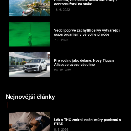
dobrodružství na skále
16. 6. 2022
Vědci poprvé zachytili červy vytvářející
superorganismy ve volné přírodě
7. 6. 2025
Pro rodinu jako dělané. Nový Tiguan
Allspace uveze všechno
29. 12. 2021
Nejnovější články
Lék s THC zmírnil noční můry pacientů s
PTSD
8. 8. 2026