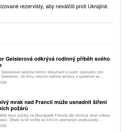
zované rezervisty, aby neválčili proti Ukrajině.
er Geislerová odkrývá rodinný příběh svého
e
 Geislerová natočila intimní dokument o svém zesnulém otci
 Geislerovi. Ve filmu otevírá rodinné archivy a společně se
ou Aňou skládá portrét talentovaného muže, který měl v sobě
 2026
st i temnější stránku.
ivý mrak nad Francií může usnadnit šíření
ních požárů
hlé lesní požáry na jihozápadě Francie dál ohrožují okolí města
aux. Úřady kvůli rychle se šířícím plamenům evakuovaly
itisíce lidí a nevylučují ani další rozšiřování bezpečnostních
 2026
ení. Hasiči zároveň čelí neobvyklému jevu, který podle nich