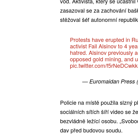
vod. Aktivista, který se účastni
zasazoval se za zachování baški
stěžoval šéf autonomní republik
Protests have erupted in Ru
activist Fail Alsinov to 4 ye
hatred. Alsinov previously 
opposed gold mining, and u
pic.twitter.com/f5rNeDCwkk
— Euromaidan Press
Policie na místě použila slzný
sociálních sítích šíří video se že
bezvládně ležící osobu. „Svobod
dav před budovou soudu.