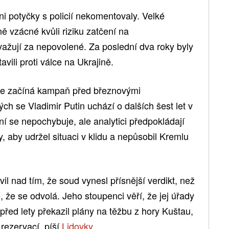
ni potyčky s policií nekomentovaly. Velké
 vzácné kvůli riziku zatčení na
ažují za nepovolené. Za poslední dva roky byly
tavili proti válce na Ukrajině.
tože začíná kampaň před březnovými
ch se Vladimir Putin uchází o dalších šest let v
í se nepochybuje, ale analytici předpokládají
, aby udržel situaci v klidu a nepůsobil Kremlu
il nad tím, že soud vynesl přísnější verdikt, než
é, že se odvolá. Jeho stoupenci věří, že jej úřady
před lety překazil plány na těžbu z hory Kuštau,
rezervací, píší
Lidovky
.