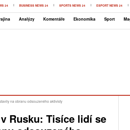
WS 24
BUSINESS NEWS 24
SPORTS NEWS 24
ESPORT NEWS 24
ajina
Analýzy
Komentáře
Ekonomika
Sport
Ma
ostavily na obranu odsouzeného aktivisty
v Rusku: Tisíce lidí se