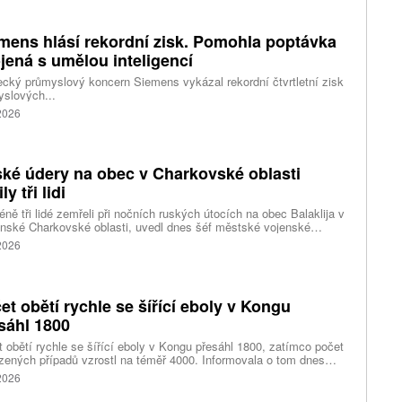
ci výrazně komplikuje. Nad požáry se totiž vytvořily takzvané
umulonimby, tedy oblaka vznikající přímo působením intenzivního
.
mens hlásí rekordní zisk. Pomohla poptávka
jená s umělou inteligencí
ký průmyslový koncern Siemens vykázal rekordní čtvrtletní zisk
slových...
 2026
ké údery na obec v Charkovské oblasti
ly tři lidi
ně tři lidé zemřeli při nočních ruských útocích na obec Balaklija v
inské Charkovské oblasti, uvedl dnes šéf městské vojenské
y Vitalij Karabanov. Ukrajinské letectvo ráno oznámilo, že Rusko
 2026
i útočilo na Ukrajinu čtyřmi střelami a 101 bezpilotními letouny,
mž obrana zneškodnila 66 dronů. Informuje také o zásazích 18
 neupřesněných míst 29 ruskými drony a jednou střelou.
et obětí rychle se šířící eboly v Kongu
sáhl 1800
 obětí rychle se šířící eboly v Kongu přesáhl 1800, zatímco počet
zených případů vzrostl na téměř 4000. Informovala o tom dnes
tura Reuters s odkazem na konžské úřady.
 2026