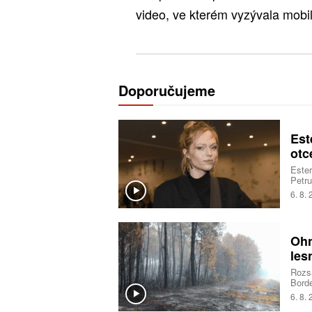
video, ve kterém vyzývala mobili
Doporučujeme
Est
otc
Ester
Petru
sestr
6. 8.
vřelo
Ohn
les
Rozsá
Borde
deset
6. 8.
opatř