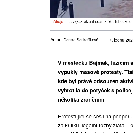
Zdroje:
lidovky.cz, aktualne.cz, X, YouTube, Foto
Autor:
Denisa Šenkeříková
17. ledna 20
V městečku Bajmak, ležícím a
vypukly masové protesty. Tis
kde byl právě odsouzen aktivis
vyhrotila do potyček s police
několika zraněním.
Protestující se sešli na podpor
za kritiku ilegální těžby zlata.