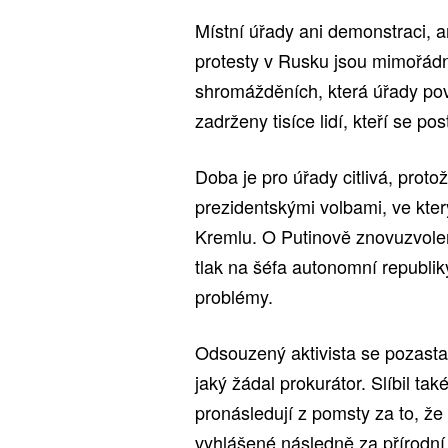
Místní úřady ani demonstraci, a
protesty v Rusku jsou mimořádně
shromážděních, která úřady pov
zadrženy tisíce lidí, kteří se pos
Doba je pro úřady citlivá, pro
prezidentskými volbami, ve který
Kremlu. O Putinově znovuzvolen
tlak na šéfa autonomní republiky
problémy.
Odsouzený aktivista se pozastav
jaký žádal prokurátor. Slíbil tak
pronásledují z pomsty za to, že 
vyhlášené následně za přírodní 