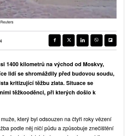
: Reuters
24
si 1400 kilometrů na východ od Moskvy,
íce lidí se shromáždily před budovou soudu,
ta kritizující těžbu zlata. Situace se
jními těžkooděnci, při kterých došlo k
u muže, který byl odsouzen na čtyři roky vězení
 Těžba podle něj ničí půdu a způsobuje znečištění