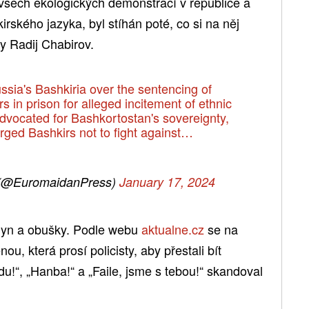
l všech ekologických demonstrací v republice a
rského jazyka, byl stíhán poté, co si na něj
y Radij Chabirov.
ssia's Bashkiria over the sentencing of
ars in prison for alleged incitement of ethnic
advocated for Bashkortostan's sovereignty,
rged Bashkirs not to fight against…
 (@EuromaidanPress)
January 17, 2024
 plyn a obušky. Podle webu
aktualne.cz
se na
nou, která prosí policisty, aby přestali bít
u!“, „Hanba!“ a „Faile, jsme s tebou!“ skandoval