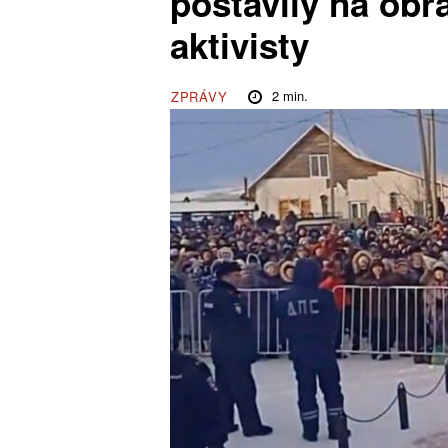
postavily na ob
aktivisty
2
min.
ZPRÁVY