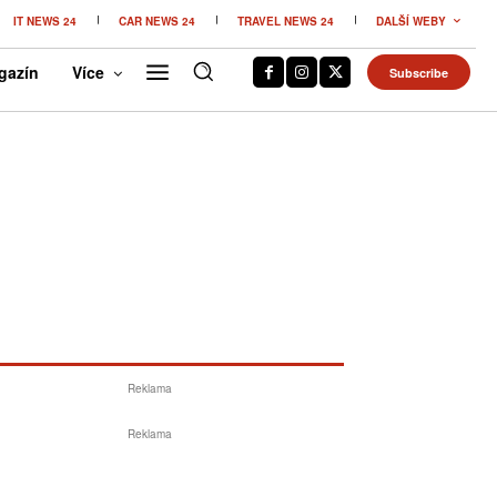
IT NEWS 24
CAR NEWS 24
TRAVEL NEWS 24
DALŠÍ WEBY
gazín
Více
Subscribe
Reklama
Reklama