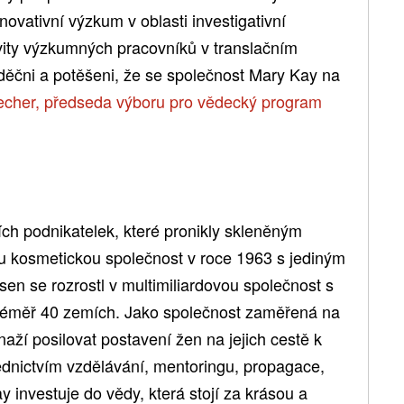
novativní výzkum v oblasti investigativní
vity výzkumných pracovníků v translačním
ěčni a potěšeni, že se společnost Mary Kay na
recher, předseda výboru pro vědecký program
ch podnikatelek, které pronikly skleněným
u kosmetickou společnost v roce 1963 s jediným
 sen se rozrostl v multimiliardovou společnost s
 téměř 40 zemích. Jako společnost zaměřená na
aží posilovat postavení žen na jejich cestě k
ednictvím vzdělávání, mentoringu, propagace,
ay investuje do vědy, která stojí za krásou a