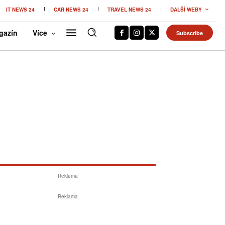
IT NEWS 24
CAR NEWS 24
TRAVEL NEWS 24
DALŠÍ WEBY
gazín
Více
Subscribe
Reklama
Reklama