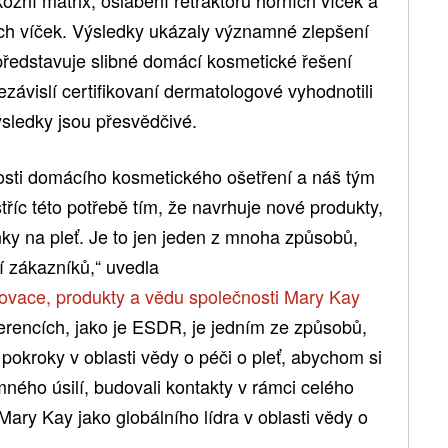
ch víček. Výsledky ukázaly významné zlepšení
 představuje slibné domácí kosmetické řešení
závislí certifikovaní dermatologové vyhodnotili
výsledky jsou přesvědčivé.
nosti domácího kosmetického ošetření a náš tým
říc této potřebě tím, že navrhuje nové produkty,
nky na pleť. Je to jen jeden z mnoha způsobů,
í zákazníků,“ uvedla
inovace, produkty a vědu společnosti Mary Kay
erencích, jako je ESDR, je jedním ze způsobů,
 pokroky v oblasti vědy o péči o pleť, abychom si
ného úsilí, budovali kontakty v rámci celého
Mary Kay jako globálního lídra v oblasti vědy o