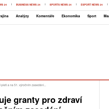
WS 24
BUSINESS NEWS 24
SPORTS NEWS 24
ESPORT NEWS 24
ajina
Analýzy
Komentáře
Ekonomika
Sport
Ma
pleti a na 51. výročním zasedání...
je granty pro zdraví