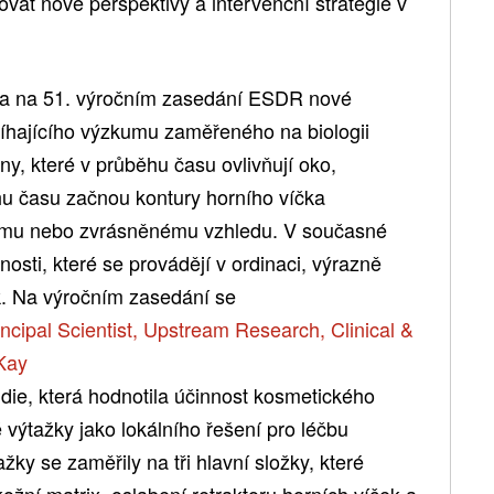
t nové perspektivy a intervenční strategie v
la na 51. výročním zasedání ESDR nové
íhajícího výzkumu zaměřeného na biologii
ny, které v průběhu času ovlivňují oko,
hu času začnou kontury horního víčka
lému nebo zvrásněnému vzhledu. V současné
sti, které se provádějí v ordinaci, výrazně
ek. Na výročním zasedání se
ncipal Scientist, Upstream Research, Clinical &
 Kay
tudie, která hodnotila účinnost kosmetického
 výtažky jako lokálního řešení pro léčbu
žky se zaměřily na tři hlavní složky, které
kožní matrix, oslabení retraktoru horních víček a