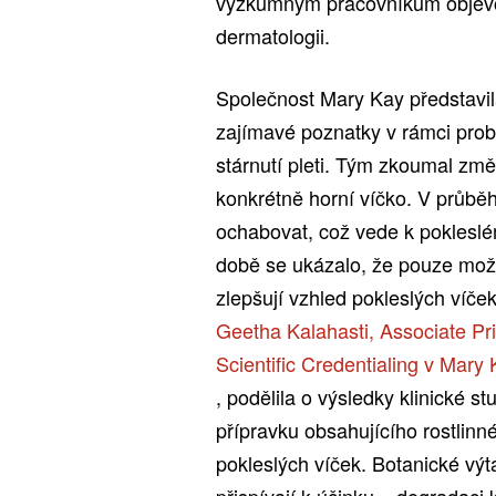
výzkumným pracovníkům objevova
dermatologii.
Společnost Mary Kay představi
zajímavé poznatky v rámci prob
stárnutí pleti. Tým zkoumal změ
konkrétně horní víčko. V průbě
ochabovat, což vede k pokles
době se ukázalo, že pouze možno
zlepšují vzhled pokleslých víč
Geetha Kalahasti, Associate Pri
Scientific Credentialing v Mary
, podělila o výsledky klinické s
přípravku obsahujícího rostlinné
pokleslých víček. Botanické výta
přispívají k účinku – degradaci 