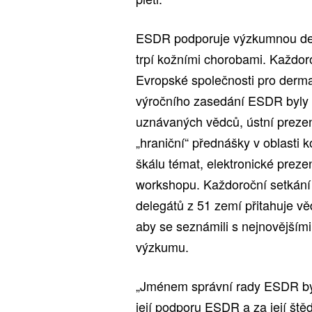
ESDR podporuje výzkumnou derma
trpí kožními chorobami. Každor
Evropské společnosti pro derm
výročního zasedání ESDR byly 
uznávaných vědců, ústní preze
„hraniční“ přednášky v oblasti 
škálu témat, elektronické preze
workshopu. Každoroční setkání
delegátů z 51 zemí přitahuje v
aby se seznámili s nejnovějšími
výzkumu.
„Jménem správní rady ESDR byc
její podporu ESDR a za její št