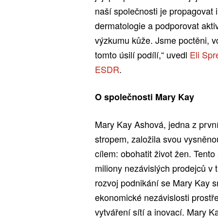
naší společnosti je propagovat i
dermatologie a podporovat akti
výzkumu kůže. Jsme poctěni, vd
tomto úsilí podílí,“ uvedl
Eli Sp
ESDR
.
O společnosti Mary Kay
Mary Kay Ashová, jedna z první
stropem, založila svou vysněno
cílem: obohatit život žen. Tento
miliony nezávislých prodejců v
rozvoj podnikání se Mary Kay sn
ekonomické nezávislosti prostř
vytváření sítí a inovací. Mary K