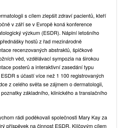
tologii s cílem zlepšit zdraví pacientů, kteří
očně v září se v Evropě koná konference
atologický výzkum (ESDR). Náplní letošního
přednášky hostů z řad mezinárodně
ntace recenzovaných abstraktů, špičkové
kožních věd, vzdělávací sympozia na širokou
ntace posterů a interaktivní zasedání typu
 ESDR s účastí více než 1 100 registrovaných
ědce z celého světa se zájmem o dermatologii,
 poznatky základního, klinického a translačního
hom rádi poděkovali společnosti Mary Kay za
ědrý příspěvek na činnost ESDR. Klíčovým cílem