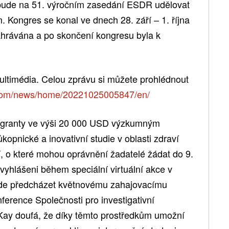
 bude na 51. výročním zasedání ESDR udělovat
Kongres se konal ve dnech 28. září – 1. října
ahrávána a po skončení kongresu byla k
ultimédia. Celou zprávu si můžete prohlédnout
.com/news/home/20221025005847/en/
 granty ve výši 20 000 USD výzkumným
kopnické a inovativní studie v oblasti zdraví
 o které mohou oprávnění žadatelé žádat do 9.
vyhlášeni během speciální virtuální akce v
bude předcházet květnovému zahajovacímu
ference Společnosti pro investigativní
Kay doufá, že díky těmto prostředkům umožní