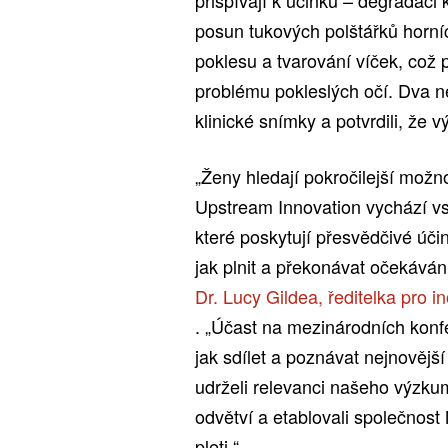
posun tukových polštářků horní
poklesu a tvarování víček, což
problému pokleslých očí. Dva ne
klinické snímky a potvrdili, že 
„Ženy hledají pokročilejší mož
Upstream Innovation vychází vst
které poskytují přesvědčivé úči
jak plnit a překonávat očekáván
Dr. Lucy Gildea, ředitelka pro 
. „Účast na mezinárodních konf
jak sdílet a poznávat nejnovější
udrželi relevanci našeho výzkum
odvětví a etablovali společnost 
pleti.“