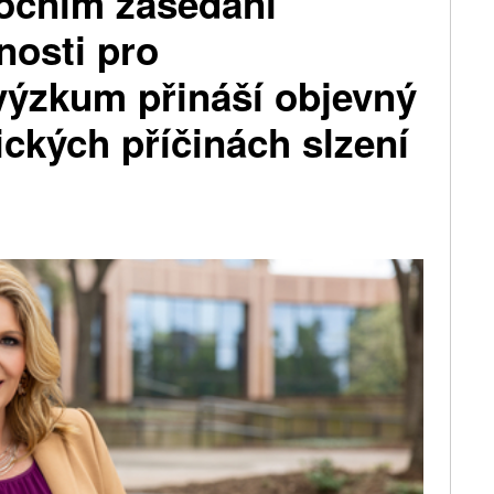
ýročním zasedání
nosti pro
výzkum přináší objevný
ckých příčinách slzení