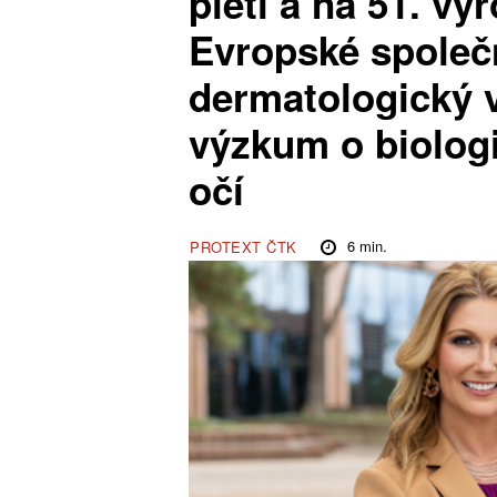
pleti a na 51. v
Evropské společ
dermatologický 
výzkum o biologi
očí
6
min.
PROTEXT ČTK