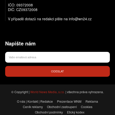
IČO: 09372008
DIČ: CZ09372008
V případě dotazů na redakci pište na info@wn24.cz
Napište nám
ODESLAT
© Copyright |
World News Media, s.r.o.
| všechna práva vyhrazena.
O nás | Kontakt | Redakce
Prezentace WNM
Reklama
Ceník reklamy
Obchodní zastoupení
Cookies
Obchodní podmínky
Etický kodex