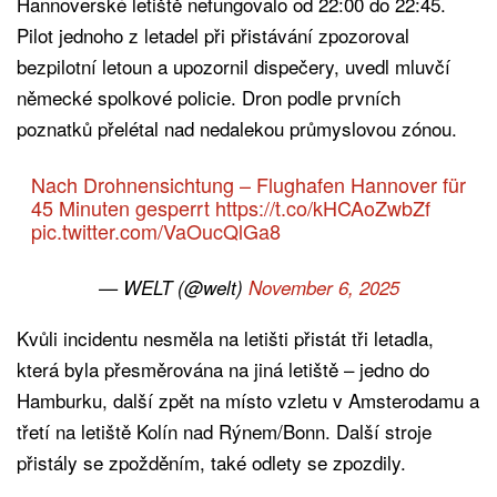
Hannoverské letiště nefungovalo od 22:00 do 22:45.
Pilot jednoho z letadel při přistávání zpozoroval
bezpilotní letoun a upozornil dispečery, uvedl mluvčí
německé spolkové policie. Dron podle prvních
poznatků přelétal nad nedalekou průmyslovou zónou.
Nach Drohnensichtung – Flughafen Hannover für
45 Minuten gesperrt
https://t.co/kHCAoZwbZf
pic.twitter.com/VaOucQlGa8
— WELT (@welt)
November 6, 2025
Kvůli incidentu nesměla na letišti přistát tři letadla,
která byla přesměrována na jiná letiště – jedno do
Hamburku, další zpět na místo vzletu v Amsterodamu a
třetí na letiště Kolín nad Rýnem/Bonn. Další stroje
přistály se zpožděním, také odlety se zpozdily.