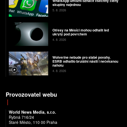
WhatsApp umožní označit všechny členy
skupiny najednou
5. 8. 2026
Otřesy na Měsíci mohou odhalit led
ukrytý pod povrchem
4. 8. 2026
Wolverine nebude pro slabé povahy.
ESRB odhalilo brutální násilí i nečekanou
nahotu
4. 8. 2026
Provozovatel webu
World News Media, s.r.o.
Rybná 716/24
Staré Město, 110 00 Praha