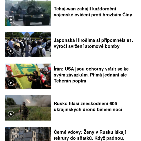
Tchaj-wan zahájil každoroční
vojenské cvičení proti hrozbám Číny
Japonská Hirošima si připomněla 81.
výročí svržení atomové bomby
Írán: USA jsou ochotny vrátit se ke
svým závazkům. Přímá jednání ale
Teherán popírá
Rusko hlásí zneškodnění 605
ukrajinských dronů během noci
Černé vdovy: Ženy v Rusku lákají
rekruty do sňatků. Když padnou,