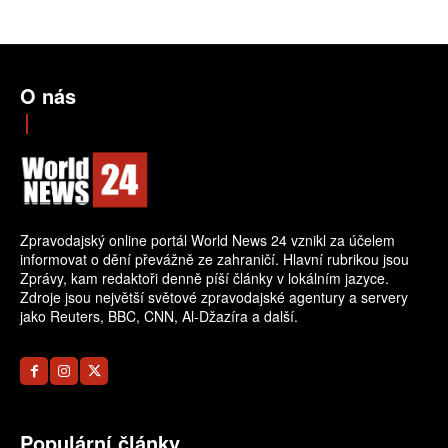
O nás
Zpravodajský online portál World News 24 vznikl za účelem
informovat o dění převážně ze zahraničí. Hlavní rubrikou jsou
Zprávy, kam redaktoři denně píší články v lokálním jazyce.
Zdroje jsou největší světové zpravodajské agentury a servery
jako Reuters, BBC, CNN, Al-Džazíra a další.
Populární články