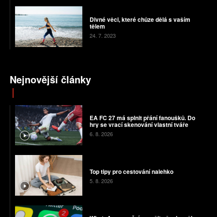
Divné věci, které chůze dělá s vaším
tělem
24. 7. 2023
Nejnovější články
EA FC 27 má splnit přání fanoušků. Do
hry se vrací skenování vlastní tváře
6. 8. 2026
Top tipy pro cestování nalehko
5. 8. 2026