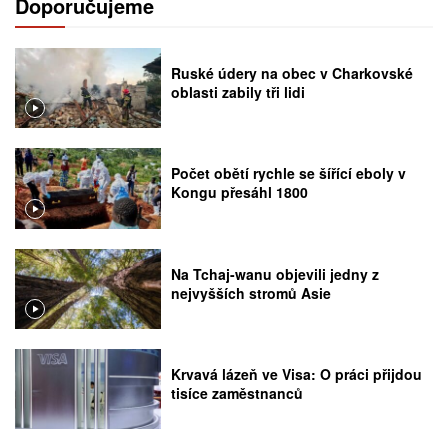
Doporučujeme
Ruské údery na obec v Charkovské
oblasti zabily tři lidi
Počet obětí rychle se šířící eboly v
Kongu přesáhl 1800
Na Tchaj-wanu objevili jedny z
nejvyšších stromů Asie
Krvavá lázeň ve Visa: O práci přijdou
tisíce zaměstnanců