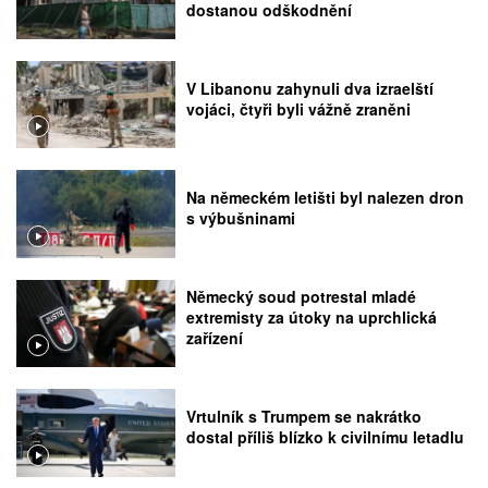
dostanou odškodnění
V Libanonu zahynuli dva izraelští
vojáci, čtyři byli vážně zraněni
Na německém letišti byl nalezen dron
s výbušninami
Německý soud potrestal mladé
extremisty za útoky na uprchlická
zařízení
Vrtulník s Trumpem se nakrátko
dostal příliš blízko k civilnímu letadlu