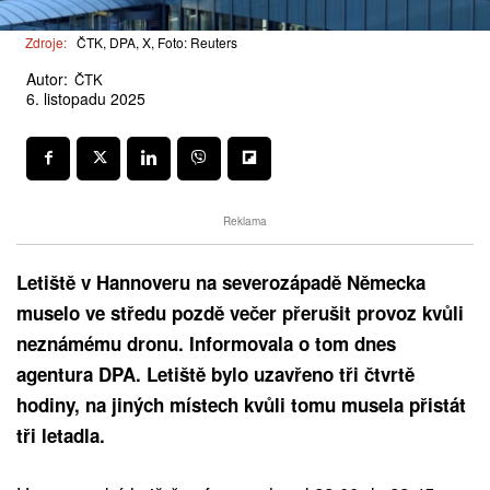
Zdroje:
ČTK, DPA, X, Foto: Reuters
Autor:
ČTK
6. listopadu 2025
Reklama
Letiště v Hannoveru na severozápadě Německa
muselo ve středu pozdě večer přerušit provoz kvůli
neznámému dronu. Informovala o tom dnes
agentura DPA. Letiště bylo uzavřeno tři čtvrtě
hodiny, na jiných místech kvůli tomu musela přistát
tři letadla.