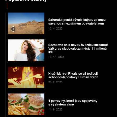
Saharská poušť bývala bujnou zelenou
savanou s neznámým obyvatelstvem
12. 4. 2025
Seznamte se s novou hvězdou streamu!
Valkyrae sledovalo za měsíc 11 milionů
lidí
19. 10. 2020
Hráči Marvel Rivals se už teď bojí
schopností postavy Human Torch
20. 2. 2025
4 potraviny, které jsou spojovány
s výskytem akné
11. 8. 2023