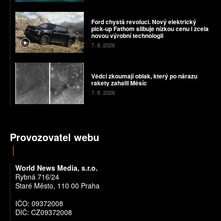
Ford chystá revoluci. Nový elektrický
pick-up Fathom slibuje nízkou cenu i zcela
novou výrobní technologii
7. 8. 2026
Vědci zkoumají oblak, který po nárazu
rakety zahalil Měsíc
7. 8. 2026
Provozovatel webu
World News Media, s.r.o.
Rybná 716/24
Staré Město, 110 00 Praha
IČO: 09372008
DIČ: CZ09372008