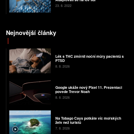
23. 8. 2022
Nejnovější články
Lék s THC zmírnil noční můry pacientů s
PTSD
8. 8. 2026
Google ukáže nový Pixel 11. Prezentaci
povede Trevor Noah
8. 8. 2026
Na Tobago Cays potkáte víc mořských
želv než turistů
7. 8. 2026