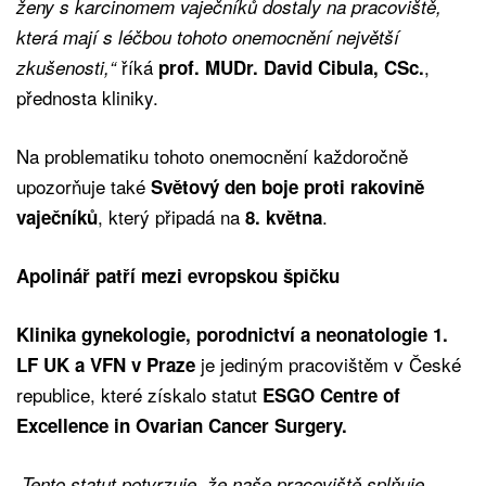
ženy s karcinomem vaječníků dostaly na pracoviště,
která mají s léčbou tohoto onemocnění největší
říká
,
zkušenosti,“
prof. MUDr. David Cibula, CSc.
přednosta kliniky.
Na problematiku tohoto onemocnění každoročně
upozorňuje také
Světový den boje proti rakovině
, který připadá na
.
vaječníků
8. května
Apolinář patří mezi evropskou špičku
Klinika gynekologie, porodnictví a neonatologie 1.
je jediným pracovištěm v České
LF UK a VFN v Praze
republice, které získalo statut
ESGO Centre of
Excellence in Ovarian Cancer Surgery.
„Tento statut potvrzuje, že naše pracoviště splňuje