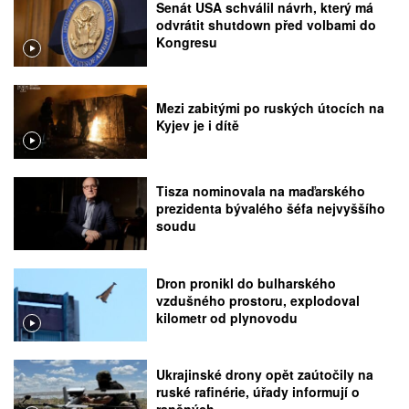
Senát USA schválil návrh, který má
odvrátit shutdown před volbami do
Kongresu
Mezi zabitými po ruských útocích na
Kyjev je i dítě
Tisza nominovala na maďarského
prezidenta bývalého šéfa nejvyššího
soudu
Dron pronikl do bulharského
vzdušného prostoru, explodoval
kilometr od plynovodu
Ukrajinské drony opět zaútočily na
ruské rafinérie, úřady informují o