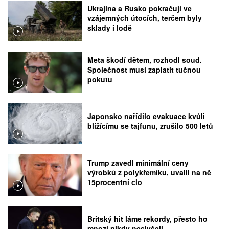
Ukrajina a Rusko pokračují ve
vzájemných útocích, terčem byly
sklady i lodě
Meta škodí dětem, rozhodl soud.
Společnost musí zaplatit tučnou
pokutu
Japonsko nařídilo evakuace kvůli
blížícímu se tajfunu, zrušilo 500 letů
Trump zavedl minimální ceny
výrobků z polykřemíku, uvalil na ně
15procentní clo
Britský hit láme rekordy, přesto ho
mnozí nikdy neslyšeli