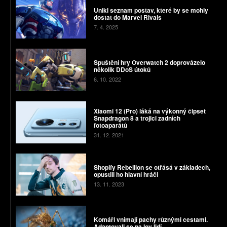
Unikl seznam postav, které by se mohly
dostat do Marvel Rivals
7. 4. 2025
Spuštění hry Overwatch 2 doprovázelo
několik DDoS útoků
6. 10. 2022
Xiaomi 12 (Pro) láká na výkonný čipset
Snapdragon 8 a trojici zadních
fotoaparátů
31. 12. 2021
Shopify Rebellion se otřásá v základech,
opustili ho hlavní hráči
13. 11. 2023
Komáři vnímají pachy různými cestami.
Adaptovali se na lov lidí