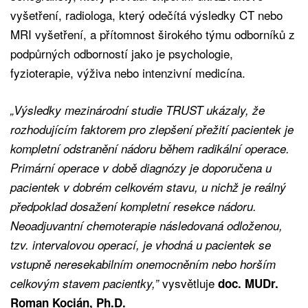
vyšetření, radiologa, který odečítá výsledky CT nebo
MRI vyšetření, a přítomnost širokého týmu odborníků z
podpůrných odborností jako je psychologie,
fyzioterapie, výživa nebo intenzivní medicína.
„Výsledky mezinárodní studie TRUST ukázaly, že
rozhodujícím faktorem pro zlepšení přežití pacientek je
kompletní odstranění nádoru během radikální operace.
Primární operace v době diagnózy je doporučena u
pacientek v dobrém celkovém stavu, u nichž je reálný
předpoklad dosažení kompletní resekce nádoru.
Neoadjuvantní chemoterapie následovaná odloženou,
tzv. intervalovou operací, je vhodná u pacientek se
vstupně neresekabilním onemocněním nebo horším
vysvětluje
celkovým stavem pacientky,”
doc. MUDr.
Roman Kocián, Ph.D.