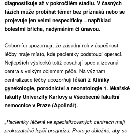
diagnostikuje až v pokročilém stadiu. V časných
fázích může probíhat téměř bez příznaků nebo se
projevuje jen velmi nespecificky – například
bolestmi břicha, nadýmáním či únavou.
Odborníci upozorňují, že zásadní roli v úspěšnosti
léčby hraje místo, kde pacientky podstoupí operaci.
Nejlepších výsledků totiž dosahují specializovaná
centra s velkým objemem péče. Na význam
centralizace léčby upozorňují
lékaři z Kliniky
gynekologie, porodnictví a neonatologie 1. lékařské
fakulty Univerzity Karlovy a Všeobecné fakultní
nemocnice v Praze (Apolinář).
„Pacientky léčené ve specializovaných centrech mají
prokazatelně lepší prognózu. Proto je důležité, aby se