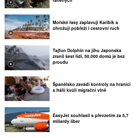
raněných
Mořské řasy zaplavují Karibik a
ohrožují pobřeží i cestovní ruch
Tajfun Dolphin na jihu Japonska
zranil šest lidí, 50.000 domů je bez
proudu
Španělsko zavádí kontroly na hranici
s Itálií kvůli migrační vlně
EasyJet souhlasil s převzetím za 5,7
miliardy liber