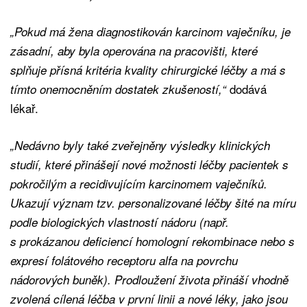
„Pokud má žena diagnostikován karcinom vaječníku, je
zásadní, aby byla operována na pracovišti, které
splňuje přísná kritéria kvality chirurgické léčby a má s
dodává
tímto onemocněním dostatek zkušeností,“
lékař.
„Nedávno byly také zveřejněny výsledky klinických
studií, které přinášejí nové možnosti léčby pacientek s
pokročilým a recidivujícím karcinomem vaječníků.
Ukazují význam tzv. personalizované léčby šité na míru
podle biologických vlastností nádoru (např.
s prokázanou deficiencí homologní rekombinace nebo s
expresí folátového receptoru alfa na povrchu
nádorových buněk). Prodloužení života přináší vhodně
zvolená cílená léčba v první linii a nové léky, jako jsou