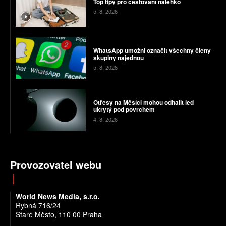
Top tipy pro cestování nalehko
5. 8. 2026
WhatsApp umožní označit všechny členy
skupiny najednou
5. 8. 2026
Otřesy na Měsíci mohou odhalit led
ukrytý pod povrchem
4. 8. 2026
Provozovatel webu
World News Media, s.r.o.
Rybná 716/24
Staré Město, 110 00 Praha