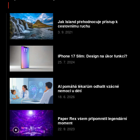
Jak Island přehodnocuje přístup k
cestovnímu ruchu
3. 9. 2021
iPhone 17 Slim: Design na úkor funkcí?
25. 7. 2024
AI pomáhá lékařům odhalit vzácné
nemoci u dětí
18. 6. 2026
Paper Rex všem připomněli legendární
moment
22. 9. 2023