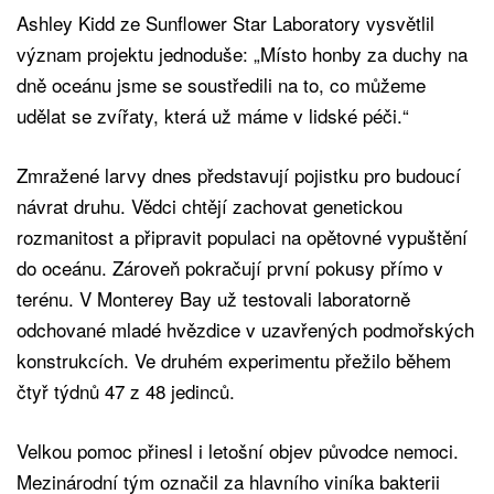
Ashley Kidd ze Sunflower Star Laboratory vysvětlil
význam projektu jednoduše: „Místo honby za duchy na
dně oceánu jsme se soustředili na to, co můžeme
udělat se zvířaty, která už máme v lidské péči.“
Zmražené larvy dnes představují pojistku pro budoucí
návrat druhu. Vědci chtějí zachovat genetickou
rozmanitost a připravit populaci na opětovné vypuštění
do oceánu. Zároveň pokračují první pokusy přímo v
terénu. V Monterey Bay už testovali laboratorně
odchované mladé hvězdice v uzavřených podmořských
konstrukcích. Ve druhém experimentu přežilo během
čtyř týdnů 47 z 48 jedinců.
Velkou pomoc přinesl i letošní objev původce nemoci.
Mezinárodní tým označil za hlavního viníka bakterii