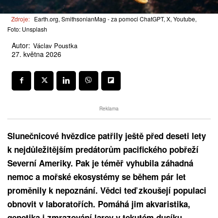
Zdroje:
Earth.org, SmithsonianMag - za pomoci ChatGPT, X, Youtube,
Foto: Unsplash
Autor:
Václav Poustka
27. května 2026
Reklama
Slunečnicové hvězdice patřily ještě před deseti lety
k nejdůležitějším predátorům pacifického pobřeží
Severní Ameriky. Pak je téměř vyhubila záhadná
nemoc a mořské ekosystémy se během pár let
proměnily k nepoznání. Vědci teď zkoušejí populaci
obnovit v laboratořích. Pomáhá jim akvaristika,
genetika i zmrazování larev v tekutém dusíku.