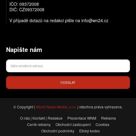
IČO: 09372008
DIČ: CZ09372008
V případě dotazů na redakci pište na info@wn24.cz
Napište nám
ODESLAT
© Copyright |
World News Media, s.r.o.
| všechna práva vyhrazena.
O nás | Kontakt | Redakce
Prezentace WNM
Reklama
Ceník reklamy
Obchodní zastoupení
Cookies
Obchodní podmínky
Etický kodex