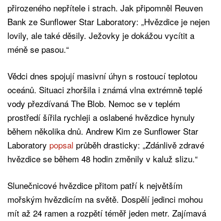
přirozeného nepřítele i strach. Jak připomněl Reuven
Bank ze Sunflower Star Laboratory: „Hvězdice je nejen
lovily, ale také děsily. Ježovky je dokážou vycítit a
méně se pasou.“
Vědci dnes spojují masivní úhyn s rostoucí teplotou
oceánů. Situaci zhoršila i známá vlna extrémně teplé
vody přezdívaná The Blob. Nemoc se v teplém
prostředí šířila rychleji a oslabené hvězdice hynuly
během několika dnů. Andrew Kim ze Sunflower Star
Laboratory
popsal
průběh drasticky: „Zdánlivě zdravé
hvězdice se během 48 hodin změnily v kaluž slizu.“
Slunečnicové hvězdice přitom patří k největším
mořským hvězdicím na světě. Dospělí jedinci mohou
mít až 24 ramen a rozpětí téměř jeden metr. Zajímavá