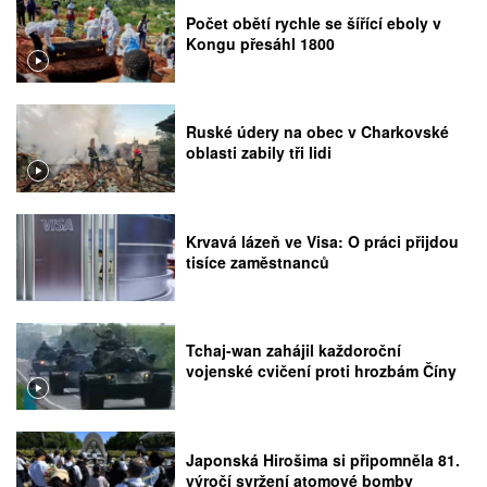
Počet obětí rychle se šířící eboly v
Kongu přesáhl 1800
Ruské údery na obec v Charkovské
oblasti zabily tři lidi
Krvavá lázeň ve Visa: O práci přijdou
tisíce zaměstnanců
Tchaj-wan zahájil každoroční
vojenské cvičení proti hrozbám Číny
Japonská Hirošima si připomněla 81.
výročí svržení atomové bomby