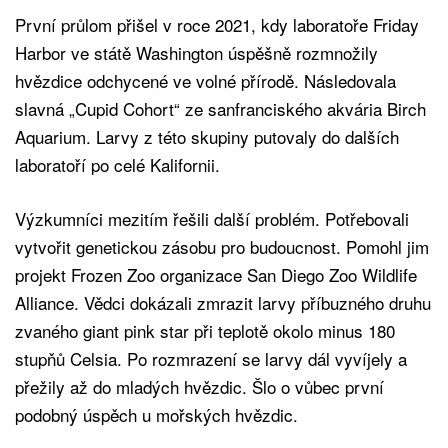
První průlom přišel v roce 2021, kdy laboratoře Friday
Harbor ve státě Washington úspěšně rozmnožily
hvězdice odchycené ve volné přírodě. Následovala
slavná „Cupid Cohort“ ze sanfranciského akvária Birch
Aquarium. Larvy z této skupiny putovaly do dalších
laboratoří po celé Kalifornii.
Výzkumníci mezitím řešili další problém. Potřebovali
vytvořit genetickou zásobu pro budoucnost. Pomohl jim
projekt Frozen Zoo organizace San Diego Zoo Wildlife
Alliance. Vědci dokázali zmrazit larvy příbuzného druhu
zvaného giant pink star při teplotě okolo minus 180
stupňů Celsia. Po rozmrazení se larvy dál vyvíjely a
přežily až do mladých hvězdic. Šlo o vůbec první
podobný úspěch u mořských hvězdic.