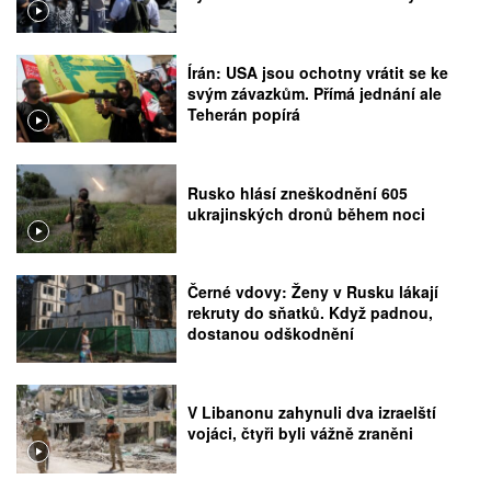
Írán: USA jsou ochotny vrátit se ke
svým závazkům. Přímá jednání ale
Teherán popírá
Rusko hlásí zneškodnění 605
ukrajinských dronů během noci
Černé vdovy: Ženy v Rusku lákají
rekruty do sňatků. Když padnou,
dostanou odškodnění
V Libanonu zahynuli dva izraelští
vojáci, čtyři byli vážně zraněni