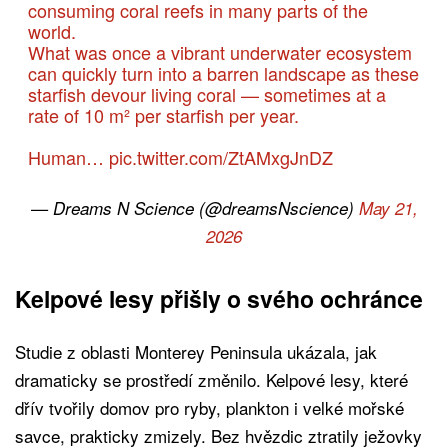
consuming coral reefs in many parts of the
world.
What was once a vibrant underwater ecosystem
can quickly turn into a barren landscape as these
starfish devour living coral — sometimes at a
rate of 10 m² per starfish per year.
Human…
pic.twitter.com/ZtAMxgJnDZ
— Dreams N Science (@dreamsNscience)
May 21,
2026
Kelpové lesy přišly o svého ochránce
Studie z oblasti Monterey Peninsula ukázala, jak
dramaticky se prostředí změnilo. Kelpové lesy, které
dřív tvořily domov pro ryby, plankton i velké mořské
savce, prakticky zmizely. Bez hvězdic ztratily ježovky