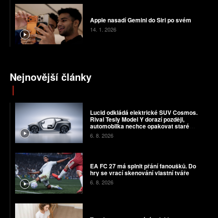
Apple nasadí Gemini do Siri po svém
14. 1. 2026
Nejnovější články
Lucid odkládá elektrické SUV Cosmos.
Rival Tesly Model Y dorazí později,
automobilka nechce opakovat staré
chyby
6. 8. 2026
EA FC 27 má splnit přání fanoušků. Do
hry se vrací skenování vlastní tváře
6. 8. 2026