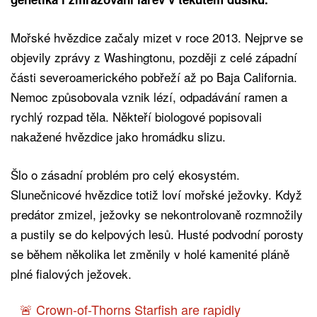
Mořské hvězdice začaly mizet v roce 2013. Nejprve se
objevily zprávy z Washingtonu, později z celé západní
části severoamerického pobřeží až po Baja California.
Nemoc způsobovala vznik lézí, odpadávání ramen a
rychlý rozpad těla. Někteří biologové popisovali
nakažené hvězdice jako hromádku slizu.
Šlo o zásadní problém pro celý ekosystém.
Slunečnicové hvězdice totiž loví mořské ježovky. Když
predátor zmizel, ježovky se nekontrolovaně rozmnožily
a pustily se do kelpových lesů. Husté podvodní porosty
se během několika let změnily v holé kamenité pláně
plné fialových ježovek.
🚨 Crown-of-Thorns Starfish are rapidly