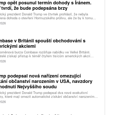
mp opět posunul termín dohody s Íránem.
 tvrdí, že bude podepsána brzy
cký prezident Donald Trump ve čtvrtek prohlásil, že nebyla
ena dohoda o otevření Hormuzského průlivu, ale že by k tomu
 dojít brzy. Írán je mezitím nadosah dohody o tranzitu v úžině
 2026
ánem, která může pro Trumpa představovat problém.
nbase v Británii spouští obchodování s
rickými akciemi
oměnová burza Coinbase rozšiřuje nabídku ve Velké Británii.
telé získají přístup k téměř čtyřem tisícům amerických akcií
 v aplikaci, ve které spravují kryptoměny a běžné peníze.
 2026
mp podepsal nová nařízení omezující
kání občanství narozením v USA, navzdory
hodnutí Nejvyššího soudu
cký prezident Donald Trump podepsal dva nové exekutivní
zy, které mají omezit automatické získání občanství narozením
emí Spojených států. Přichází s nimi jen několik týdnů poté, co
 2026
šší soud odmítl jeho předchozí pokus.