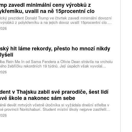
ci ostrovů mezi oblasti Kjúšú a prefekturou Okinawa, uvedla
mp zavedl minimální ceny výrobků z
ská meteorologická agentura (JMA).
ykřemíku, uvalil na ně 15procentní clo
cký prezident Donald Trump ve čtvrtek zavedl minimální dovozní
výrobků z polykřemíku a na jejich dovoz uvalil 15procentní clo.
řemík se používá při výrobě polovodičů a je hlavní složkou
 2026
oltaických panelů, jeho největším světovým producentem je Čína.
 chce opatřeními podpořit domácí dodavatelské řetězce pro
u čipů a solárních panelů, a posílit tak pozici Spojených států v
ření s Čínou v oblasti umělé inteligence (AI) a energetiky, uvedla
tský hit láme rekordy, přesto ho mnozí nikdy
ura Reuters.
lyšeli
ba Rein Me In od Sama Fendera a Olivie Dean strávila na vrcholu
kého žebříčku rekordních 19 týdnů. Její úspěch však vyvolal
anou reakci. Řada lidí tvrdí, že píseň nikdy neslyšela. Hudební
 2026
se totiž rozdělil do menších skupin, které poslouchají úplně jiné
dent v Thajsku zabil své prarodiče, šest lidí
své škole a nakonec sám sebe
ně devět mrtvých včetně útočníka si vyžádala dnešní střelba v
ké provincii Nontchaburí. Student místní školy nejprve zastřelil
lí svého dědečka oba prarodiče a pak se vydal do školy, kde zabil
 2026
čitele a tři žáky, dalších 15 lidí zranil a nakonec spáchal
raždu. Jeho motiv zatím není znám, informovaly tiskové
ury s odvoláním na thajskou policii a úřady.