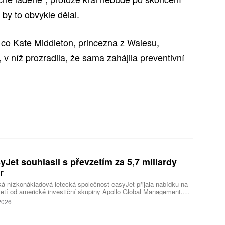
by to obvykle dělal.
 co Kate Middleton, princezna z Walesu,
v níž prozradila, že sama zahájila preventivní
yJet souhlasil s převzetím za 5,7 miliardy
r
ká nízkonákladová letecká společnost easyJet přijala nabídku na
etí od americké investiční skupiny Apollo Global Management.
akce oceňuje aerolinku na 5,7 miliardy liber, tedy přibližně 162
 2026
rd korun.