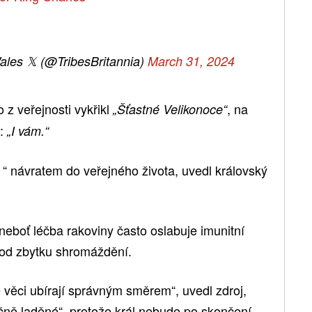
ales 𝕏 (@TribesBritannia)
March 31, 2024
o z veřejnosti vykřikl
, na
„Šťastné Velikonoce“
:
„I vám.“
 “ návratem do veřejného života, uvedl královský
neboť léčba rakoviny často oslabuje imunitní
 od zbytku shromáždění.
 věci ubírají správným směrem“, uvedl zdroj,
očně laděné“, protože král nebude po skončení