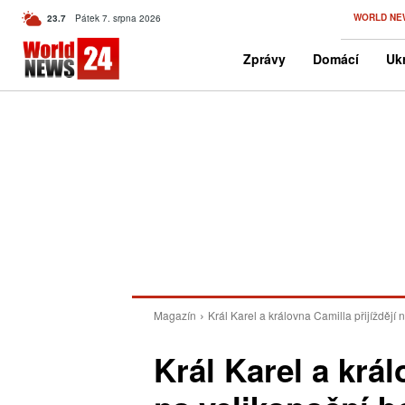
C
WORLD NE
23.7
Pátek 7. srpna 2026
Czech
Zprávy
Domácí
Ukr
Magazín
Král Karel a královna Camilla přijíždějí
Král Karel a král