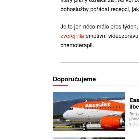
bohoslužby pořádat recepci, jak 
Je to jen něco málo přes týden,
zveřejnila
emotivní videozprávu, 
chemoterapii.
Doporučujeme
Eas
libe
Brits
převz
Trans
7. 8.
milia