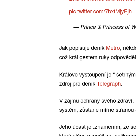
pic.twitter.com/7bxfMjyEjh
— Prince & Princess of W
Jak popisuje deník
Metro
, někd
což král gestem ruky odpověděl
Královo vystoupení je “ šetrným
zdroj pro deník
Telegraph
.
V zájmu ochrany svého zdraví, 
systém, zůstane mírně stranou
Jeho účast je „znamením, že se
který plány označil za „velikon