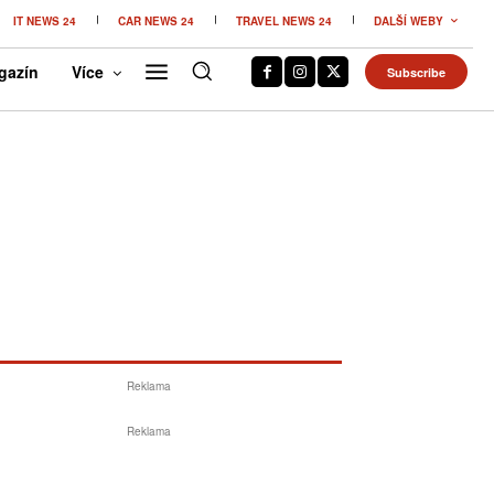
IT NEWS 24
CAR NEWS 24
TRAVEL NEWS 24
DALŠÍ WEBY
gazín
Více
Subscribe
Reklama
Reklama