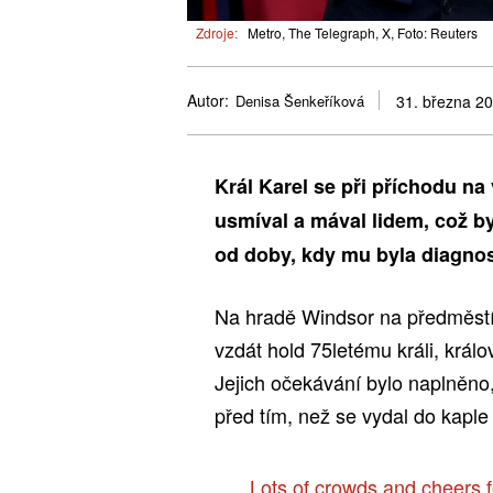
Zdroje:
Metro, The Telegraph, X, Foto: Reuters
Autor:
Denisa Šenkeříková
31. března 2
Král Karel se při příchodu n
usmíval a mával lidem, což b
od doby, kdy mu byla diagnos
Na hradě Windsor na předměstí 
vzdát hold 75letému králi, král
Jejich očekávání bylo naplněno
před tím, než se vydal do kaple
Lots of crowds and cheers f