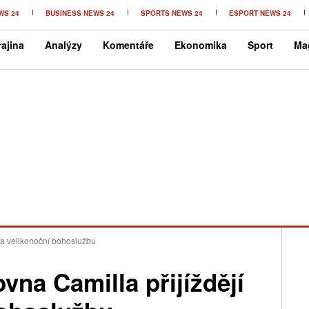
WS 24
BUSINESS NEWS 24
SPORTS NEWS 24
ESPORT NEWS 24
ajina
Analýzy
Komentáře
Ekonomika
Sport
Ma
 na velikonoční bohoslužbu
ovna Camilla přijíždějí