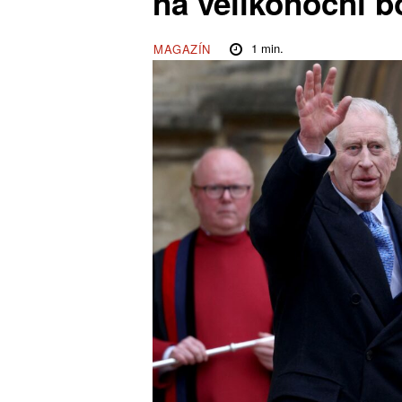
na velikonoční 
1
min.
MAGAZÍN