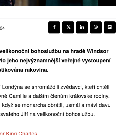
024
a velikonoční bohoslužbu na hradě Windsor
ylo jeho nejvýznamnější veřejné vystoupení
tikována rakovina.
Londýna se shromáždili zvědavci, kteří chtěli
ovně Camille a dalším členům královské rodiny.
, když se monarcha obrátil, usmál a mávl davu
 svatého Jiří na velikonoční bohoslužbu.
or King Charles