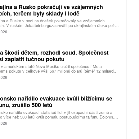
ajina a Rusko pokračují ve vzájemných
cích, terčem byly sklady i lodě
ina a Rusko v noci na dnešek pokračovaly ve vzájemných
ch. V ruském Jekatěrinburguzachvátil po ukrajinském útoku požár
tické centrum ruského internetového prodejce Wildberries.
 2026
čnost o tom informovala bez podrobností na síti Telegram.
k ruské dronové útoky podle ukrajinských úřadů způsobily požár
ělských skladů v obci Balaklija v Charkovské oblasti na východě
iny, napsal Reuters.
a škodí dětem, rozhodl soud. Společnost
í zaplatit tučnou pokutu
v americkém státě Nové Mexiko uložil společnosti Meta
orms pokutu v celkové výši 567 milionů dolarů (téměř 12 miliard
) za újmu, kterou její platformy Facebook a Instagram působí
 2026
ým lidem. Firma musí změnit způsob ověřování věku.
onsko nařídilo evakuace kvůli blížícímu se
funu, zrušilo 500 letů
sko nařídilo evakuaci statisíců lidí v jihozápadní části země a
lo více než 500 letů kvůli pomalu postupujícímu tajfunu Dolphin.
 meteorologů přinese tajfun do oblasti silný vítr, prudký déšť a
 2026
é vlny, píše agentura Reuters. Dolphin je tajfunem první, tedy
abší kategorie s maximální rychlostí větru 144 kilometrů v hodině
árazy dosahujícími téměř 200 kilometrů v hodině. Blíží se k