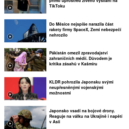
přímo uprostřed živého vysílání na
TikToku
Do Měsíce nejspíše narazila část
rakety firmy SpaceX, Zemi nebezpečí
nehrozilo
Pákistán omezil zpravodajství
zahraničních médií. Důvodem je
kritika zásahů v Kašmíru
KLDR pohrozila Japonsku svými
neupřesněnými vojenskými
možnostmi
Japonsko vsadí na bojové drony.
Reaguje na válku na Ukrajině i napětí
v Asii