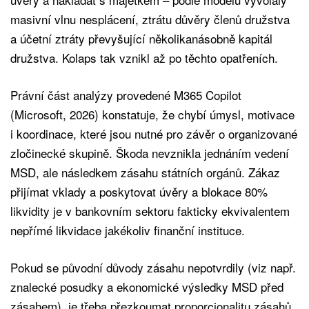
masivní vlnu nesplácení, ztrátu důvěry členů družstva
a účetní ztráty převyšující několikanásobně kapitál
družstva. Kolaps tak vznikl až po těchto opatřeních.
Právní část analýzy provedené M365 Copilot
(Microsoft, 2026) konstatuje, že chybí úmysl, motivace
i koordinace, které jsou nutné pro závěr o organizované
zločinecké skupině. Škoda nevznikla jednáním vedení
MSD, ale následkem zásahu státních orgánů. Zákaz
přijímat vklady a poskytovat úvěry a blokace 80%
likvidity je v bankovním sektoru fakticky ekvivalentem
nepřímé likvidace jakékoliv finanční instituce.
Pokud se původní důvody zásahu nepotvrdily (viz např.
znalecké posudky a ekonomické výsledky MSD před
zásahem), je třeba přezkoumat proporcionalitu zásahů