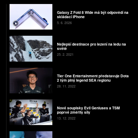
Galaxy Z Fold 8 Wide má být odpovědí na
skládací iPhone
5. 6. 2026
Nejlepší destinace pro lezení na ledu na
světě
25. 2. 2021
Tier One Entertainment představuje Dota
2 tým plný legend SEA regionu
28. 11. 2022
Nové soupisky Evil Geniuses a TSM
poprvé změřily síly
13. 12. 2022