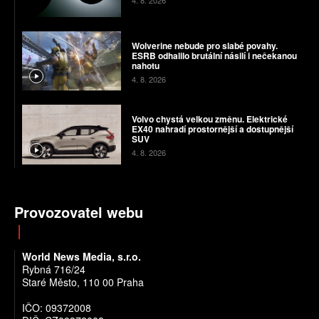
4. 8. 2026
Wolverine nebude pro slabé povahy.
ESRB odhalilo brutální násilí i nečekanou
nahotu
4. 8. 2026
Volvo chystá velkou změnu. Elektrické
EX40 nahradí prostornější a dostupnější
SUV
4. 8. 2026
Provozovatel webu
World News Media, s.r.o.
Rybná 716/24
Staré Město, 110 00 Praha
IČO: 09372008