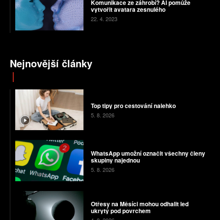
Komunikace ze záhrobí? AI pomůže
vytvořit avatara zesnulého
22. 4. 2023
Nejnovější články
Top tipy pro cestování nalehko
5. 8. 2026
WhatsApp umožní označit všechny členy
skupiny najednou
5. 8. 2026
Otřesy na Měsíci mohou odhalit led
ukrytý pod povrchem