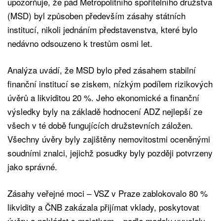
upozorňuje, že pád Metropolitního spořitelního družstva
(MSD) byl způsoben především zásahy státních
institucí, nikoli jednáním představenstva, které bylo
nedávno odsouzeno k trestům osmi let.
Analýza uvádí, že MSD bylo před zásahem stabilní
finanční institucí se ziskem, nízkým podílem rizikových
úvěrů a likviditou 20 %. Jeho ekonomické a finanční
výsledky byly na základě hodnocení ADZ nejlepší ze
všech v té době fungujících družstevních záložen.
Všechny úvěry byly zajištěny nemovitostmi oceněnými
soudními znalci, jejichž posudky byly později potvrzeny
jako správné.
Zásahy veřejné moci – VSZ v Praze zablokovalo 80 %
likvidity a ČNB zakázala přijímat vklady, poskytovat
úvěry a nakládat s majetkem – podle modelu vyvolaly