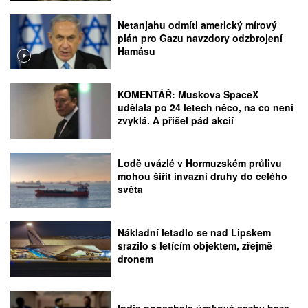
Netanjahu odmítl americký mírový
plán pro Gazu navzdory odzbrojení
Hamásu
KOMENTÁŘ: Muskova SpaceX
udělala po 24 letech něco, na co není
zvyklá. A přišel pád akcií
Lodě uvázlé v Hormuzském průlivu
mohou šířit invazní druhy do celého
světa
Nákladní letadlo se nad Lipskem
srazilo s letícím objektem, zřejmě
dronem
Indie ponechala úrokové sazby beze