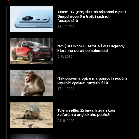
Xiaomi 12 (Pro) láká na výkonný čipset
Snapdragon 8 a trojici zadních
fotoaparátů
31. 12. 2021
Nový Ram 1500 Hemi. Návrat legendy,
která má pořád co nabídnout
3. 9. 2025
Naklonovaná opice má pomoci vědcům
urychlit výzkum nových léků
17. 1. 2024
Tulení selfie: Zábava, která škodí
zvířatům u anglického pobřeží
21. 9. 2020