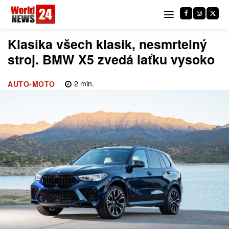
Klasika všech klasik, nesmrtelný
stroj. BMW X5 zvedá laťku vysoko
2
min.
AUTO-MOTO