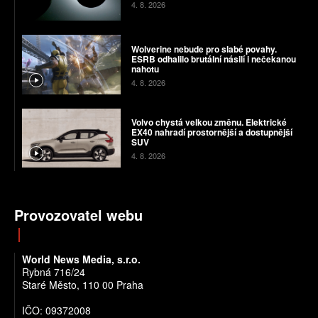
4. 8. 2026
Wolverine nebude pro slabé povahy.
ESRB odhalilo brutální násilí i nečekanou
nahotu
4. 8. 2026
Volvo chystá velkou změnu. Elektrické
EX40 nahradí prostornější a dostupnější
SUV
4. 8. 2026
Provozovatel webu
World News Media, s.r.o.
Rybná 716/24
Staré Město, 110 00 Praha
IČO: 09372008