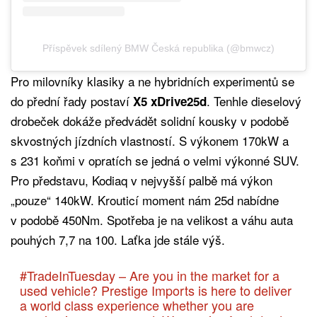
Příspěvek sdílený BMW Česká republika (@bmwcz)
Pro milovníky klasiky a ne hybridních experimentů se
do přední řady postaví
. Tenhle dieselový
X5 xDrive25d
drobeček dokáže předvádět solidní kousky v podobě
skvostných jízdních vlastností. S výkonem 170kW a
s 231 koňmi v opratích se jedná o velmi výkonné SUV.
Pro představu, Kodiaq v nejvyšší palbě má výkon
„pouze“ 140kW. Krouticí moment nám 25d nabídne
v podobě 450Nm. Spotřeba je na velikost a váhu auta
pouhých 7,7 na 100. Laťka jde stále výš.
#TradeInTuesday
– Are you in the market for a
used vehicle? Prestige Imports is here to deliver
a world class experience whether you are