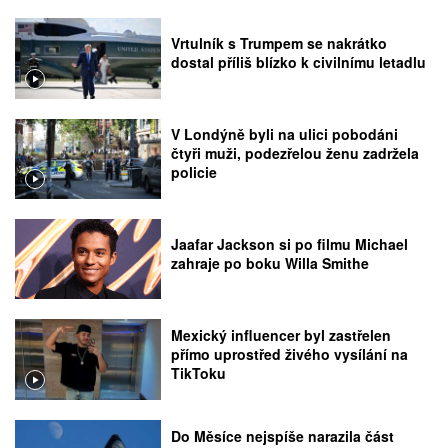
Vrtulník s Trumpem se nakrátko
dostal příliš blízko k civilnímu letadlu
V Londýně byli na ulici pobodáni
čtyři muži, podezřelou ženu zadržela
policie
Jaafar Jackson si po filmu Michael
zahraje po boku Willa Smithe
Mexický influencer byl zastřelen
přímo uprostřed živého vysílání na
TikToku
Do Měsíce nejspíše narazila část