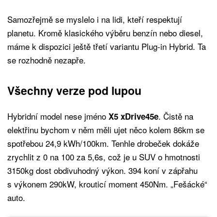
Samozřejmě se myslelo i na lidi, kteří respektují
planetu. Kromě klasického výběru benzín nebo diesel,
máme k dispozici ještě třetí variantu Plug-in Hybrid. Ta
se rozhodně nezapře.
Všechny verze pod lupou
Hybridní model nese jméno
. Čistě na
X5 xDrive45e
elektřinu bychom v něm měli ujet něco kolem 86km se
spotřebou 24,9 kWh/100km. Tenhle drobeček dokáže
zrychlit z 0 na 100 za 5,6s, což je u SUV o hmotnosti
3150kg dost obdivuhodný výkon. 394 koní v zápřahu
s výkonem 290kW, krouticí moment 450Nm. „Fešácké“
auto.