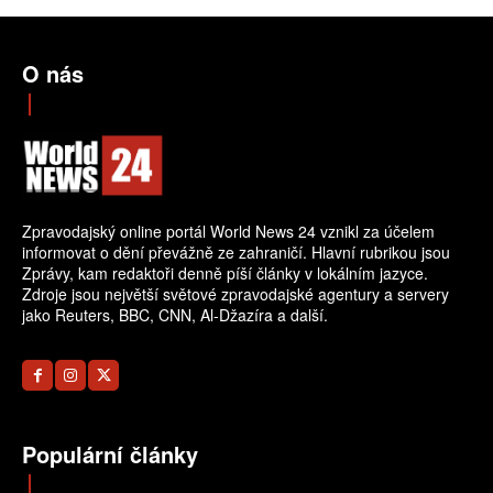
O nás
Zpravodajský online portál World News 24 vznikl za účelem
informovat o dění převážně ze zahraničí. Hlavní rubrikou jsou
Zprávy, kam redaktoři denně píší články v lokálním jazyce.
Zdroje jsou největší světové zpravodajské agentury a servery
jako Reuters, BBC, CNN, Al-Džazíra a další.
Populární články