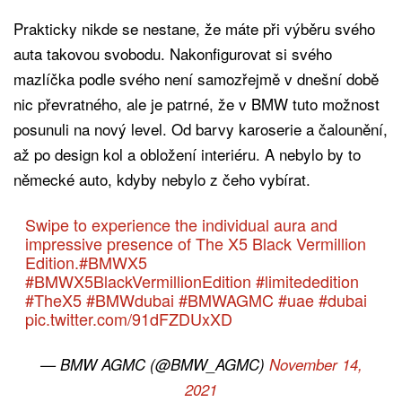
Prakticky nikde se nestane, že máte při výběru svého
auta takovou svobodu. Nakonfigurovat si svého
mazlíčka podle svého není samozřejmě v dnešní době
nic převratného, ale je patrné, že v BMW tuto možnost
posunuli na nový level. Od barvy karoserie a čalounění,
až po design kol a obložení interiéru. A nebylo by to
německé auto, kdyby nebylo z čeho vybírat.
Swipe to experience the individual aura and
impressive presence of The X5 Black Vermillion
Edition.
#BMWX5
#BMWX5BlackVermillionEdition
#limitededition
#TheX5
#BMWdubai
#BMWAGMC
#uae
#dubai
pic.twitter.com/91dFZDUxXD
— BMW AGMC (@BMW_AGMC)
November 14,
2021