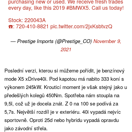
purchasing new or used. We receive fresh trades
every day, like this 2019
#BMWX5
. Call us today!
Stock: 220043A
☎️: 720-410-8821
pic.twitter.com/2jxKsbtvzQ
— Prestige Imports (@Prestige_CO)
November 9,
2021
Poslední verzi, kterou si můžeme pořídit, je benzínový
mode X5 xDrive40i. Pod kapotou má nabito 333 koní s
výkonem 245kW. Krouticí moment je však stejný jako u
předešlých kolegů 450Nm. Spotřeba nám stoupla na
9,5l, což už je docela znát. Z 0 na 100 se podívá za
5,7s. Největší rozdíl je v exteriéru. 40i vypadá nejvíc
sportovně. Oproti 25d nebo hybridu vypadá opravdu
jako závodní střela.