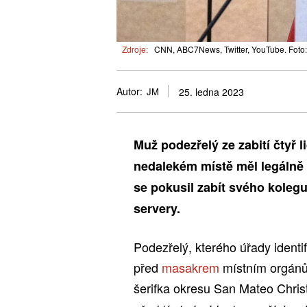
Zdroje:
CNN, ABC7News, Twitter, YouTube. Foto:
Autor:
JM
25. ledna 2023
Muž podezřelý ze zabití čtyř li
nedalekém místě měl legálně
se pokusil zabít svého koleg
servery.
Podezřelý, kterého úřady identi
před
masakrem
místním orgánů
šerifka okresu San Mateo Christ