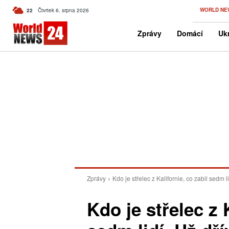
C
WORLD NE
22
Čtvrtek 6. srpna 2026
Czech
Zprávy
Domácí
Ukr
Zprávy
Kdo je střelec z Kalifornie, co zabil sedm li
Kdo je střelec z 