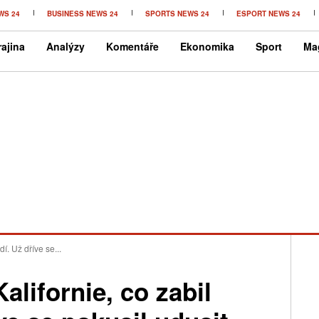
WS 24
BUSINESS NEWS 24
SPORTS NEWS 24
ESPORT NEWS 24
ajina
Analýzy
Komentáře
Ekonomika
Sport
Ma
dí. Už dříve se...
Kalifornie, co zabil