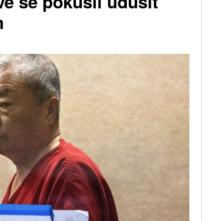
ve se pokusil udusit
m