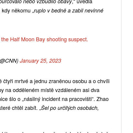
,“ uvedla
yburcovalo nebo vzbudilo obavy
d, kdy někomu „
ruplo v bedně a zabil nevinné
the Half Moon Bay shooting suspect.
(@CNN)
January 25, 2023
ě čtyři mrtvé a jednu zraněnou osobu a o chvíli
osoby na odděleném místě vzdáleném asi dva
ice šlo o „násilný incident na pracovišti“. Zhao
eré chtěl zabít. „
Šel po určitých osobách,