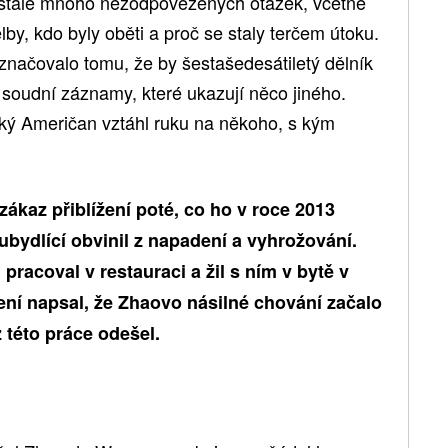
á stále mnoho nezodpovězených otázek, včetně
by, kdo byly oběti a proč se staly terčem útoku.
aznačovalo tomu, že by šestašedesátiletý dělník
 soudní záznamy, které ukazují něco jiného.
nský Američan vztáhl ruku na někoho, s kým
ákaz přiblížení poté, co ho v roce 2013
bydlící obvinil z napadení a vyhrožování.
pracoval v restauraci a žil s ním v bytě v
ní napsal, že Zhaovo násilné chování začalo
 této práce odešel.