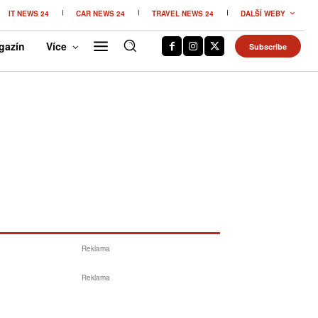
IT NEWS 24
CAR NEWS 24
TRAVEL NEWS 24
DALŠÍ WEBY
gazín
Více
Subscribe
Reklama
Reklama