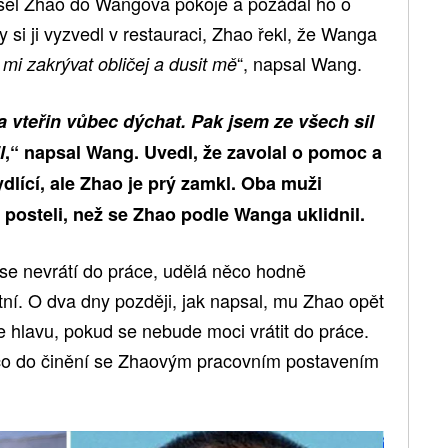
išel Zhao do Wangova pokoje a požádal ho o
 si ji vyzvedl v restauraci, Zhao řekl, že Wanga
“, napsal Wang.
 mi zakrývat obličej a dusit mě
vteřin vůbec dýchat. Pak jsem ze všech sil
l
,“ napsal Wang. Uvedl, že zavolal o pomoc a
ydlící, ale Zhao je prý zamkl. Oba muži
posteli, než se Zhao podle Wanga uklidnil.
i se nevrátí do práce, udělá něco hodně
ní. O dva dny později, jak napsal, mu Zhao opět
 hlavu, pokud se nebude moci vrátit do práce.
co do činění se Zhaovým pracovním postavením