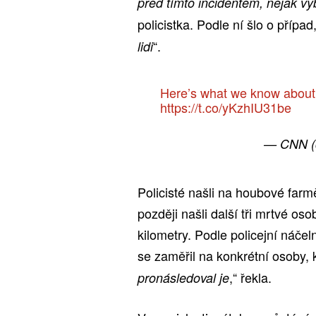
před tímto incidentem, nějak v
policistka. Podle ní šlo o přípa
“.
lidi
Here’s what we know about 
https://t.co/yKzhIU31be
— CNN 
Policisté našli na houbové farm
později našli další tři mrtvé 
kilometry. Podle policejní náčeln
se zaměřil na konkrétní osoby, kt
,“ řekla.
pronásledoval je