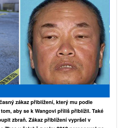
časný zákaz přiblížení, který mu podle
om, aby se k Wangovi příliš přiblížil. Také
upit zbraň. Zákaz přiblížení vypršel v