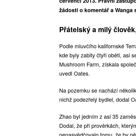
červenci 2013. Právní zástup
žádosti o komentář a Wanga s
Přátelský a milý člověk
Podle mluvčího kalifornské Te
kde byly zabity čtyři oběti, as
Mushroom Farm, získala společn
uvedl Oates.
Na pozemku se nachází několik
nichž podezřelý bydlel, dodal O
Zhao byl jedním z asi 35 zaměst
Dodal, že při prověrkách, kterým
nenasvědčovalo tomu, že by ně