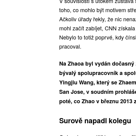
V souvislosti s útokem zůstáv
toho, co mohlo být motivem střel
Ačkoliv úřady řekly, že nic nen
mohl začít zabíjet, CNN získala
Nebylo to totiž poprvé, kdy čí
pracoval.
Na Zhaoa byl vydán dočasný z
bývalý spolupracovník a spolu
Yingjiu Wang, který se Zhaem 
San Jose, v soudním prohláše
poté, co Zhao v březnu 2013 z
Surově napadl kolegu