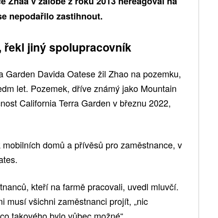
ce Zhaa v žalobě z roku 2013 nereagoval na
e nepodařilo zastihnout.
, řekl jiný spolupracovník
rra Garden Davida Oatese žil Zhao na pozemku,
i sedm let. Pozemek, dříve známý jako Mountain
ost California Terra Garden v březnu 2022,
 mobilních domů a přívěsů pro zaměstnance, v
ates.
nanců, kteří na farmě pracovali, uvedl mluvčí.
i musí všichni zaměstnanci projít, „nic
co takového bylo vůbec možné“.