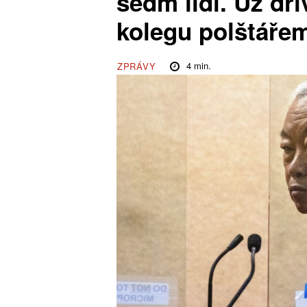
sedm lidí. Už dří
kolegu polštáře
4
min.
ZPRÁVY