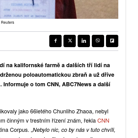
 Reuters
dí na kalifornské farmě a dalších tří lidí na
 drženou poloautomatickou zbraň a už dříve
u. Informuje o tom CNN, ABC7News a další
fikovaly jako 66letého Chunliho Zhaoa, nebyl
m činným v trestním řízení znám, řekla
CNN
ina Corpus. „
Nebylo nic, co by nás v tuto chvíli,