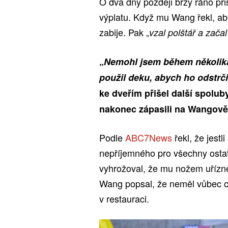
O dva dny později brzy ráno př
výplatu. Když mu Wang řekl, aby
zabije. Pak „
vzal polštář a začal
„
Nemohl jsem během několika 
použil deku, abych ho odstrči
ke dveřím přišel další spolub
nakonec zápasili na Wangově 
Podle
ABC7News
řekl, že jestl
nepříjemného pro všechny ostat
vyhrožoval, že mu nožem uřízne
Wang popsal, že neměl vůbec 
v restauraci.