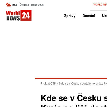
C
WORLD NE
21.6
Čtvrtek 6. srpna 2026
Czech
Zprávy
Domácí
Ukr
Protext ČTK
Kde se v Česku sportuje nejsnáze? Kra
Kde se v Česku 