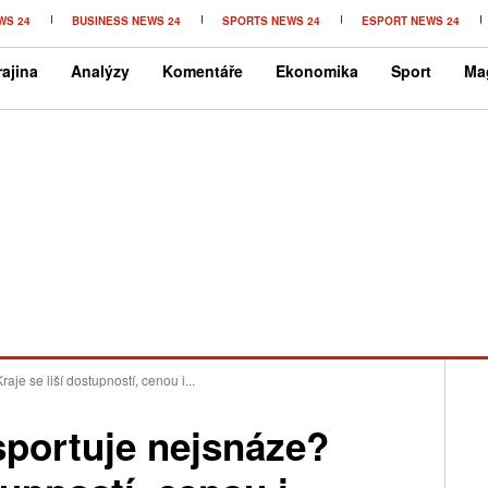
WS 24
BUSINESS NEWS 24
SPORTS NEWS 24
ESPORT NEWS 24
ajina
Analýzy
Komentáře
Ekonomika
Sport
Ma
je se liší dostupností, cenou i...
sportuje nejsnáze?