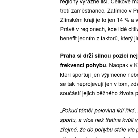
regiony výrazně liší. Celkově m
třetí zaměstnanec. Zatímco v Pra
Zlínském kraji je to jen 14 % a
Právě v regionech, kde lidé citl
benefit jedním z faktorů, který 
Praha si drží silnou pozici ne
. Naopak v Ka
frekvenci pohybu
kteří sportují jen výjimečně n
se tak neprojevují jen v tom, zda
součástí jejich běžného života 
„
Pokud téměř polovina lidí řík
sportu, a více než třetina kvůl
zřejmé, že do pohybu stále víc 