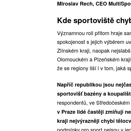
Miroslav Rech, CEO MultiSpor
Kde sportoviště chyb
Významnou roli přitom hraje sa
spokojenost s jejich výběrem uv
Zlínském kraji, naopak nejslab
Olomouckém a Plzeňském kraji. 
že se regiony liší i v tom, jaká 
Napříč republikou jsou nejč
sportovišť bazény a koupališt
respondentů, ve Středočeském
v Praze lidé častěji zmiňují 
kraji nejvýrazněji chybí těloc
podmínky pro sport nejsou v jedn