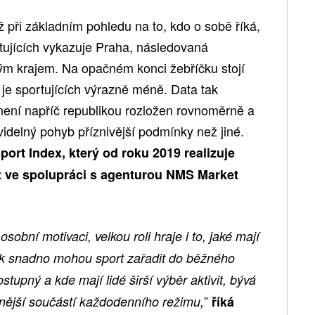
ž při základním pohledu na to, kdo o sobě říká,
rtujících vykazuje Praha, následovaná
m krajem. Na opačném konci žebříčku stojí
 je sportujících výrazně méně. Data tak
yl není napříč republikou rozložen rovnoměrně a
videlný pohyb příznivější podmínky než jiné.
ort Index, který od roku 2019 realizuje
t ve spolupráci s agenturou NMS Market
osobní motivaci, velkou roli hraje i to, jaké mají
jak snadno mohou sport zařadit do běžného
stupný a kde mají lidé širší výběr aktivit, bývá
”
enější součástí každodenního režimu,
říká