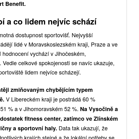
t Benefit.
í a co lidem nejvíc schází
motná dostupnost sportovišť. Nejvyšší
ádějí lidé v Moravskoslezském kraji, Praze a ve
ší hodnocení vychází v Jihočeském,
Vedle celkové spokojenosti se navíc ukazuje,
sportoviště lidem nejvíce scházejí.
astěji zmiňovaným chybějícím typem
V Libereckém kraji je postrádá 60 %
ě.
 51 % a v Jihomoravském 52 %.
Na Vysočině a
nedostatek fitness center, zatímco ve Zlínském
Data tak ukazují, že
vičny a sportovní haly.
otlivých krajích stejné a že lokální potřeby se