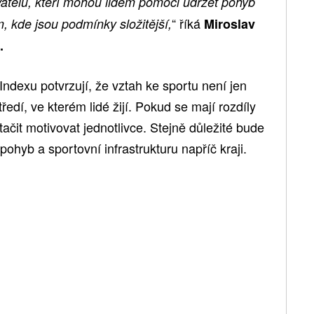
atelů, kteří mohou lidem pomoci udržet pohyb
“ říká
, kde jsou podmínky složitější,
Miroslav
.
Indexu potvrzují, že vztah ke sportu není jen
ředí, ve kterém lidé žijí. Pokud se mají rozdíly
ačit motivovat jednotlivce. Stejně důležité bude
ohyb a sportovní infrastrukturu napříč kraji.