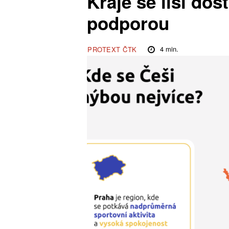
Kraje se liší dos
podporou
4
min.
PROTEXT ČTK