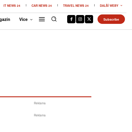
IT NEWS 24
CAR NEWS 24
TRAVEL NEWS 24
DALŠÍ WEBY
gazín
Více
Subscribe
Reklama
Reklama