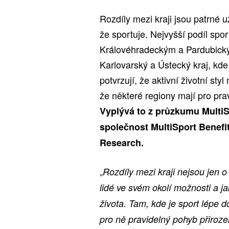
Rozdíly mezi kraji jsou patrné u
že sportuje. Nejvyšší podíl spo
Královéhradeckým a Pardubický
Karlovarský a Ústecký kraj, kde
potvrzují, že aktivní životní st
že některé regiony mají pro pra
Vyplývá to z průzkumu MultiSp
společnost MultiSport Benefi
Research.
„
Rozdíly mezi kraji nejsou jen o 
lidé ve svém okolí možnosti a 
života. Tam, kde je sport lépe do
pro ně pravidelný pohyb přiroz