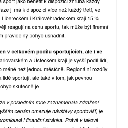
á sport jako benefit k dispozici zhruba každý
ze ji má k dispozici více než každý třetí, ve
 v Libereckém i Královéhradeckém kraji 15 %.
ivěji reagují na cenu sportu, tak může být firemní
jim pravidelný pohyb usnadnit.
jen v celkovém podílu sportujících, ale i ve
rlovarském a Ústeckém kraji je vyšší podíl lidí,
ebo méně než jednou měsíčně. Regionální rozdíly
 lidé sportují, ale také v tom, jak pevnou
pohyb skutečně je.
á, že v posledním roce zaznamenala zdražení
i vyšším cenám omezuje návštěvy sportovišť, je
promlouvá i finanční stránka. Právě v takové