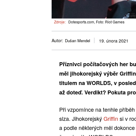
Zdroje:
Dotesports.com, Foto: Riot Games
Autor:
Dušan Mendel
19. února 2021
Příznivci počítačových her bu
měl jihokorejský výběr Griff
titulem na WORLDS, v poslední
až doteď. Verdikt? Pokuta pro
Při vzpomínce na tenhle příb
slza. Jihokorejský
Griffin
si v r
a podle některých měl dokonce 