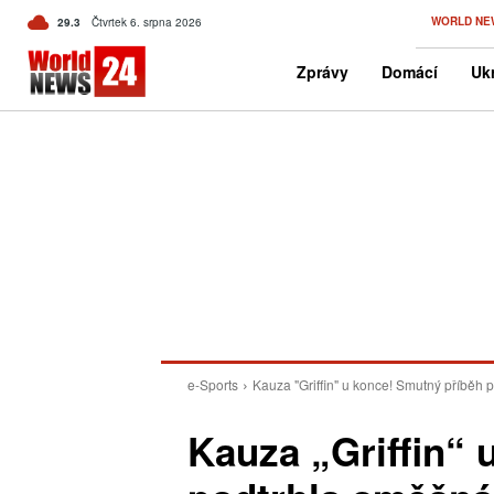
C
WORLD NE
29.3
Čtvrtek 6. srpna 2026
Czech
Zprávy
Domácí
Ukr
e-Sports
Kauza "Griffin" u konce! Smutný příběh p
Kauza „Griffin“ 