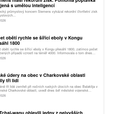
mens hlásí rekordní zisk. Pomohla poptávka
jená s umělou inteligencí
ký průmyslový koncern Siemens vykázal rekordní čtvrtletní zisk
slových...
 2026
et obětí rychle se šířící eboly v Kongu
sáhl 1800
 obětí rychle se šířící eboly v Kongu přesáhl 1800, zatímco počet
zených případů vzrostl na téměř 4000. Informovala o tom dnes
tura Reuters s odkazem na konžské úřady.
 2026
ké údery na obec v Charkovské oblasti
ly tři lidi
ně tři lidé zemřeli při nočních ruských útocích na obec Balaklija v
inské Charkovské oblasti, uvedl dnes šéf městské vojenské
y Vitalij Karabanov. Ukrajinské letectvo ráno oznámilo, že Rusko
 2026
i útočilo na Ukrajinu čtyřmi střelami a 101 bezpilotními letouny,
mž obrana zneškodnila 66 dronů. Informuje také o zásazích 18
 neupřesněných míst 29 ruskými drony a jednou střelou.
Tchaj-wanu objevili jedny z nejvyšších