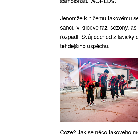
šampionátu WORLDS.
Jenomže k ničemu takovému se n
šanci. V klíčové fázi sezony, as
rozpadl. Svůj odchod z lavičky 
tehdejšího úspěchu.
Cože? Jak se něco takového moh