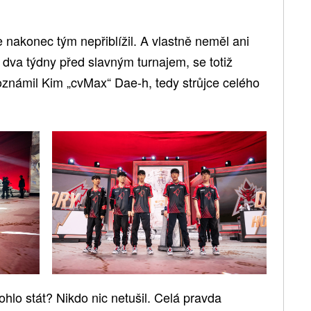
akonec tým nepřiblížil. A vlastně neměl ani
i dva týdny před slavným turnajem, se totiž
oznámil Kim „cvMax“ Dae-h, tedy strůjce celého
lo stát? Nikdo nic netušil. Celá pravda