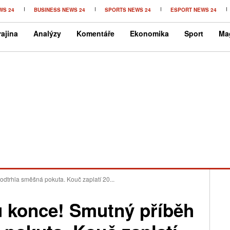
WS 24
BUSINESS NEWS 24
SPORTS NEWS 24
ESPORT NEWS 24
ajina
Analýzy
Komentáře
Ekonomika
Sport
Ma
odtrhla směšná pokuta. Kouč zaplatí 20...
u konce! Smutný příběh