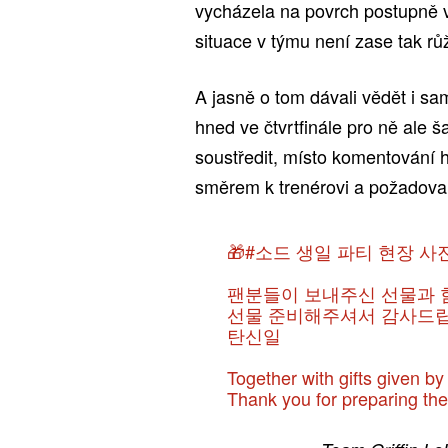
vycházela na povrch postupně v
situace v týmu není zase tak růž
A jasně o tom dávali vědět i s
hned ve čtvrtfinále pro ně ale 
soustředit, místo komentování h
směrem k trenérovi a požadoval
🎁
#소드
생일 파티 현장 사
팬분들이 보내주신 선물과 함
선물 준비해주셔서 감사드립
탄신일
Together with gifts given by
Thank you for preparing the