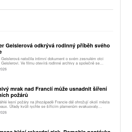
er Geislerová odkrývá rodinný příběh svého
e
 Geislerová natočila intimní dokument o svém zesnulém otci
 Geislerovi. Ve filmu otevírá rodinné archivy a společně se
ou Aňou skládá portrét talentovaného muže, který měl v sobě
 2026
st i temnější stránku.
ivý mrak nad Francií může usnadnit šíření
ních požárů
hlé lesní požáry na jihozápadě Francie dál ohrožují okolí města
aux. Úřady kvůli rychle se šířícím plamenům evakuovaly
itisíce lidí a nevylučují ani další rozšiřování bezpečnostních
 2026
ení. Hasiči zároveň čelí neobvyklému jevu, který podle nich
ci výrazně komplikuje. Nad požáry se totiž vytvořily takzvané
umulonimby, tedy oblaka vznikající přímo působením intenzivního
.