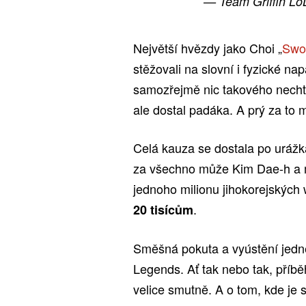
— Team Griffin Lo
Největší hvězdy jako Choi „
Swo
stěžovali na slovní i fyzické na
samozřejmě nic takového nechtěl
ale dostal padáka. A prý za to
Celá kauza se dostala po urážká
za všechno může Kim Dae-h a mus
jednoho milionu jihokorejských
.
20 tisícům
Směšná pokuta a vyústění jedné 
Legends. Ať tak nebo tak, příběh
velice smutně. A o tom, kde je s