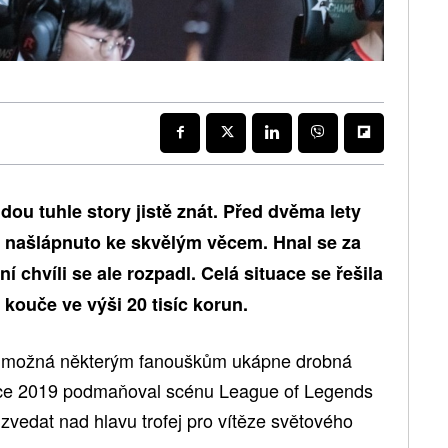
dou tuhle story jistě znát. Před dvěma lety
in našlápnuto ke skvělým věcem. Hnal se za
 chvíli se ale rozpadl. Celá situace se řešila
 kouče ve výši 20 tisíc korun.
ěh možná některým fanouškům ukápne drobná
oce 2019 podmaňoval scénu League of Legends
zvedat nad hlavu trofej pro vítěze světového