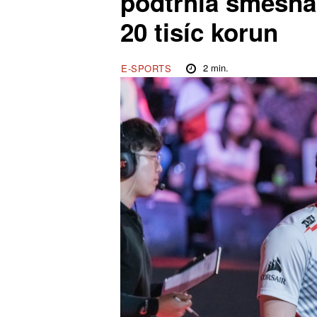
podtrhla směšná 
20 tisíc korun
2
min.
E-SPORTS