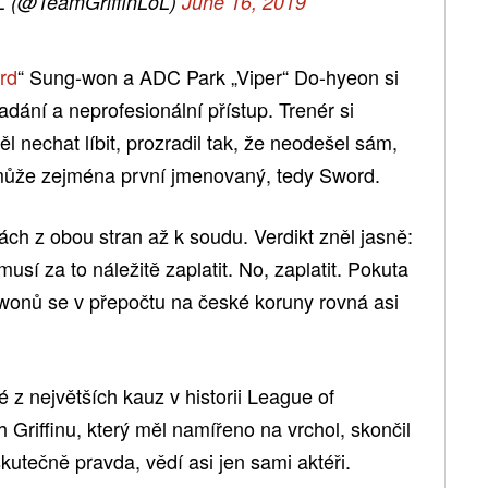
L (@TeamGriffinLoL)
June 16, 2019
rd
“ Sung-won a ADC Park „Viper“ Do-hyeon si
padání a neprofesionální přístup. Trenér si
 nechat líbit, prozradil tak, že neodešel sám,
 může zejména první jmenovaný, tedy Sword.
ch z obou stran až k soudu. Verdikt zněl jasně:
í za to náležitě zaplatit. No, zaplatit. Pokuta
 wonů se v přepočtu na české koruny rovná asi
z největších kauz v historii League of
 Griffinu, který měl namířeno na vrchol, skončil
kutečně pravda, vědí asi jen sami aktéři.