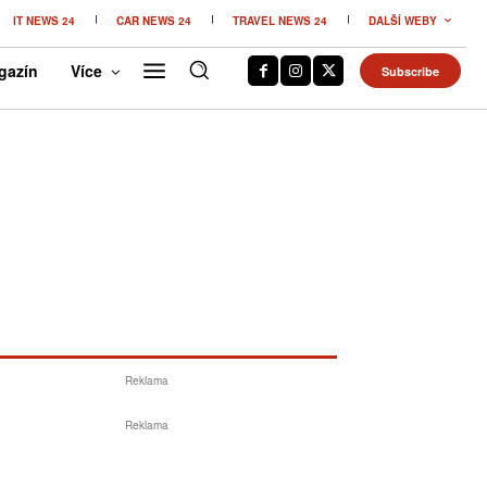
IT NEWS 24
CAR NEWS 24
TRAVEL NEWS 24
DALŠÍ WEBY
gazín
Více
Subscribe
Reklama
Reklama