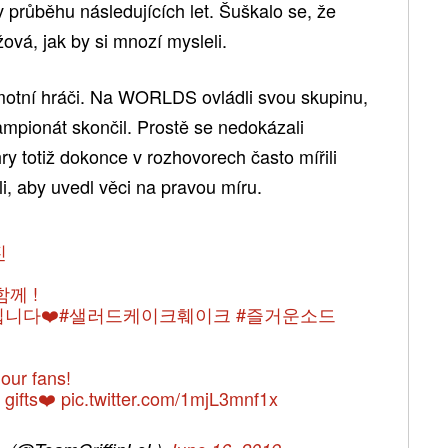
 průběhu následujících let. Šuškalo se, že
ová, jak by si mnozí mysleli.
amotní hráči. Na WORLDS ovládli svou skupinu,
šampionát skončil. Prostě se nedokázali
ry totiž dokonce v rozhovorech často mířili
i, aby uvedl věci na pravou míru.
진
께 !
니다❤️
#샐러드케이크훼이크
#즐거운소드
 our fans!
 gifts❤️
pic.twitter.com/1mjL3mnf1x