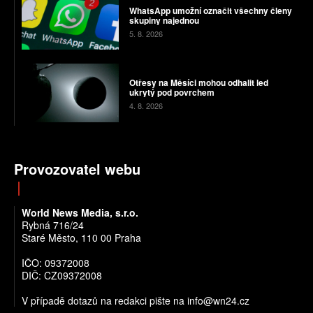
WhatsApp umožní označit všechny členy
skupiny najednou
5. 8. 2026
Otřesy na Měsíci mohou odhalit led
ukrytý pod povrchem
4. 8. 2026
Provozovatel webu
World News Media, s.r.o.
Rybná 716/24
Staré Město, 110 00 Praha
IČO: 09372008
DIČ: CZ09372008
V případě dotazů na redakci pište na info@wn24.cz