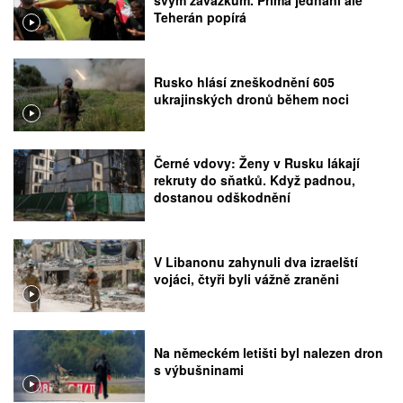
Teherán popírá
Rusko hlásí zneškodnění 605
ukrajinských dronů během noci
Černé vdovy: Ženy v Rusku lákají
rekruty do sňatků. Když padnou,
dostanou odškodnění
V Libanonu zahynuli dva izraelští
vojáci, čtyři byli vážně zraněni
Na německém letišti byl nalezen dron
s výbušninami