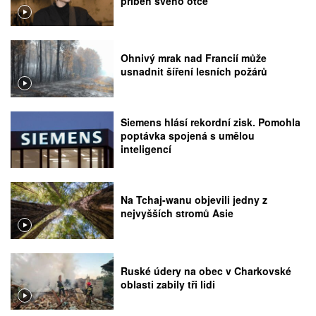
příběh svého otce
Ohnivý mrak nad Francií může
usnadnit šíření lesních požárů
Siemens hlásí rekordní zisk. Pomohla
poptávka spojená s umělou
inteligencí
Na Tchaj-wanu objevili jedny z
nejvyšších stromů Asie
Ruské údery na obec v Charkovské
oblasti zabily tři lidi