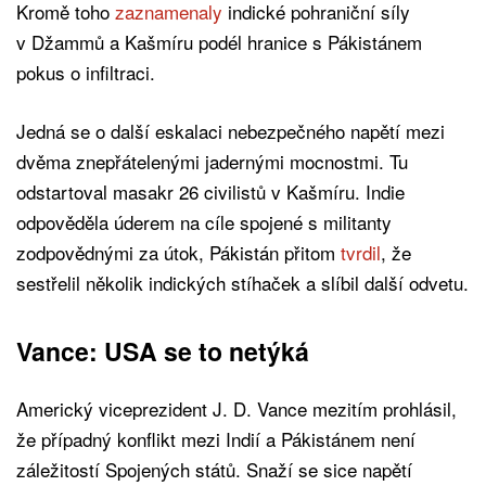
Kromě toho
zaznamenaly
indické pohraniční síly
v Džammů a Kašmíru podél hranice s Pákistánem
pokus o infiltraci.
Jedná se o další eskalaci nebezpečného napětí mezi
dvěma znepřátelenými jadernými mocnostmi. Tu
odstartoval masakr 26 civilistů v Kašmíru. Indie
odpověděla úderem na cíle spojené s militanty
zodpovědnými za útok, Pákistán přitom
tvrdil
, že
sestřelil několik indických stíhaček a slíbil další odvetu.
Vance: USA se to netýká
Americký viceprezident J. D. Vance mezitím prohlásil,
že případný konflikt mezi Indií a Pákistánem není
záležitostí Spojených států. Snaží se sice napětí