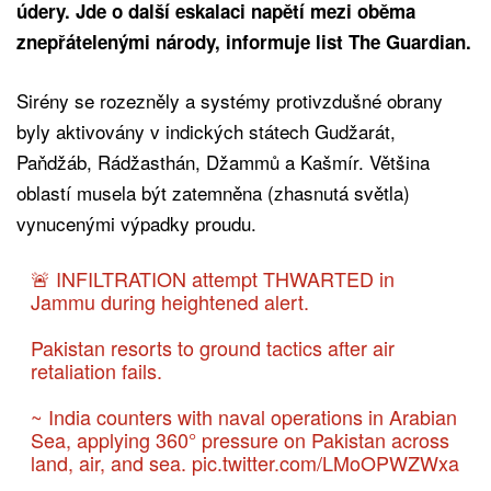
údery. Jde o další eskalaci napětí mezi oběma
znepřátelenými národy, informuje list The Guardian.
Sirény se rozezněly a systémy protivzdušné obrany
byly aktivovány v indických státech Gudžarát,
Paňdžáb, Rádžasthán, Džammů a Kašmír. Většina
oblastí musela být zatemněna (zhasnutá světla)
vynucenými výpadky proudu.
🚨 INFILTRATION attempt THWARTED in
Jammu during heightened alert.
Pakistan resorts to ground tactics after air
retaliation fails.
~ India counters with naval operations in Arabian
Sea, applying 360° pressure on Pakistan across
land, air, and sea.
pic.twitter.com/LMoOPWZWxa