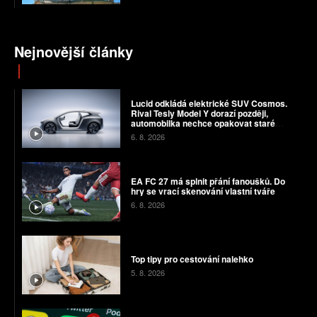
Nejnovější články
Lucid odkládá elektrické SUV Cosmos.
Rival Tesly Model Y dorazí později,
automobilka nechce opakovat staré
chyby
6. 8. 2026
EA FC 27 má splnit přání fanoušků. Do
hry se vrací skenování vlastní tváře
6. 8. 2026
Top tipy pro cestování nalehko
5. 8. 2026