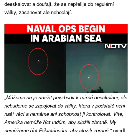
deeskalovat a doufají, že se nepřelije do regulérní
války, zasahovat ale nehodlají.
„Můžeme se je snažit povzbudit k mírné deeskalaci, ale
nebudeme se zapojovat do války, která v podstatě není
naší věcí a nemáme ani schopnost ji kontrolovat. Víte,
Amerika nemůže říct Indům, aby složili zbraně. My
uvedl
nemůžeme říct Pákistáncům, aby složili zbraně,“