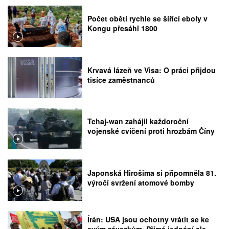
Počet obětí rychle se šířící eboly v
Kongu přesáhl 1800
Krvavá lázeň ve Visa: O práci přijdou
tisíce zaměstnanců
Tchaj-wan zahájil každoroční
vojenské cvičení proti hrozbám Číny
Japonská Hirošima si připomněla 81.
výročí svržení atomové bomby
Írán: USA jsou ochotny vrátit se ke
svým závazkům. Přímá jednání ale