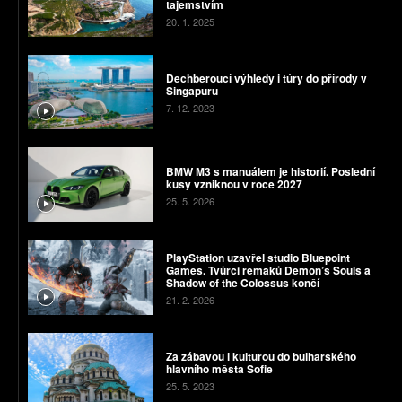
tajemstvím
20. 1. 2025
Dechberoucí výhledy i túry do přírody v
Singapuru
7. 12. 2023
BMW M3 s manuálem je historií. Poslední
kusy vzniknou v roce 2027
25. 5. 2026
PlayStation uzavřel studio Bluepoint
Games. Tvůrci remaků Demon’s Souls a
Shadow of the Colossus končí
21. 2. 2026
Za zábavou i kulturou do bulharského
hlavního města Sofie
25. 5. 2023