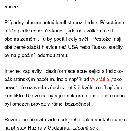
Vance.
Případný plnohodnotný konflikt mezi Indií a Pákistánem
může podle expertů skončit jadernou válkou mezi
oběma zeměmi. Tu by pocítil celý svět. Přestože mají
obě země slabší hlavice než USA nebo Rusko, stačily
by na globální jadernou zimu.
Internet zaplavily i dezinformace související s indicko-
pákistánským napětím. Indie například
vyvrátila
„fake
news“, že uzavřela všechna letiště kvůli probíhajícímu
konfliktu. Uzavřena byla jen některá menší letiště nebo
byl omezen provoz v rámci bezpečnosti.
Rovněž se objevilo video údajného pákistánského útoku
na přístav Hazira v Gudžarátu.
„Jedná se o