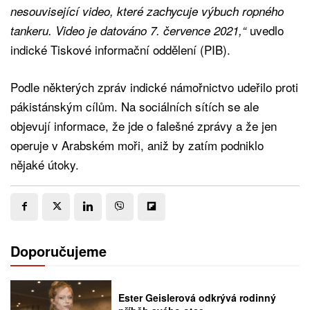
nesouvisející video, které zachycuje výbuch ropného
uvedlo
tankeru. Video je datováno 7. července 2021,“
indické Tiskové informační oddělení (PIB).
Podle některých zpráv indické námořnictvo udeřilo proti
pákistánským cílům. Na sociálních sítích se ale
objevují informace, že jde o falešné zprávy a že jen
operuje v Arabském moři, aniž by zatím podniklo
nějaké útoky.
Doporučujeme
Ester Geislerová odkrývá rodinný