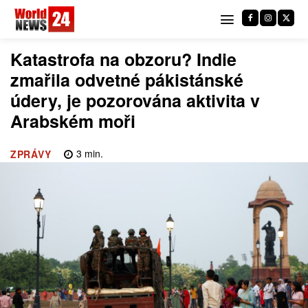
Katastrofa na obzoru? Indie
zmařila odvetné pákistánské
údery, je pozorována aktivita v
Arabském moři
3
min.
ZPRÁVY