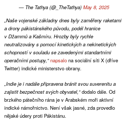
— The Tathya (@_TheTathya)
May 8, 2025
„Naše vojenské základny dnes byly zaměřeny raketami
a drony pákistánského původu, podél hranice
v Džammů a Kašmíru. Hrozby byly rychle
neutralizovány s pomocí kinetických a nekinetických
schopností v souladu se zavedenými standartními
napsalo
na sociální síti X (dříve
operačními postupy,“
Twitter) indické ministerstvo obrany.
„Indie je i nadále připravena bránit svou suverenitu a
dodalo dále. Od
zajistit bezpečnost svých obyvatel,“
brzkého pátečního rána je v Arabském moři aktivní
indické námořnictvo. Není však jasné, zda provedlo
nějaké údery proti Pákistánu.