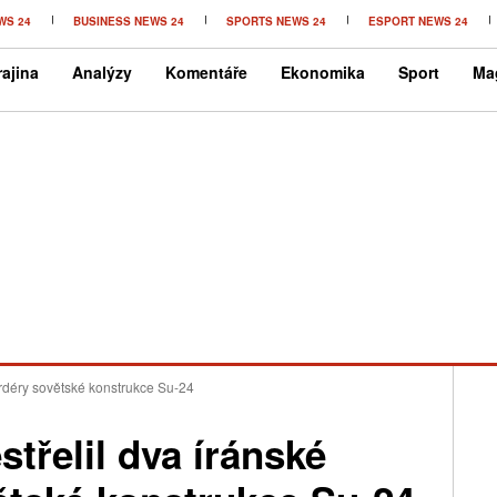
WS 24
BUSINESS NEWS 24
SPORTS NEWS 24
ESPORT NEWS 24
ajina
Analýzy
Komentáře
Ekonomika
Sport
Ma
bardéry sovětské konstrukce Su-24
estřelil dva íránské