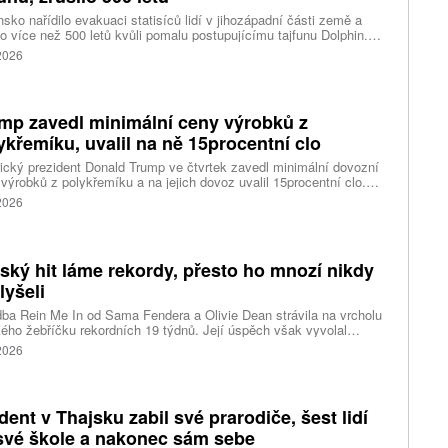
sko nařídilo evakuaci statisíců lidí v jihozápadní části země a
lo více než 500 letů kvůli pomalu postupujícímu tajfunu Dolphin.
 meteorologů přinese tajfun do oblasti silný vítr, prudký déšť a
 2026
é vlny, píše agentura Reuters. Dolphin je tajfunem první, tedy
abší kategorie s maximální rychlostí větru 144 kilometrů v hodině
árazy dosahujícími téměř 200 kilometrů v hodině. Blíží se k
ci ostrovů mezi oblasti Kjúšú a prefekturou Okinawa, uvedla
mp zavedl minimální ceny výrobků z
ská meteorologická agentura (JMA).
ykřemíku, uvalil na ně 15procentní clo
cký prezident Donald Trump ve čtvrtek zavedl minimální dovozní
výrobků z polykřemíku a na jejich dovoz uvalil 15procentní clo.
řemík se používá při výrobě polovodičů a je hlavní složkou
 2026
oltaických panelů, jeho největším světovým producentem je Čína.
 chce opatřeními podpořit domácí dodavatelské řetězce pro
u čipů a solárních panelů, a posílit tak pozici Spojených států v
ření s Čínou v oblasti umělé inteligence (AI) a energetiky, uvedla
tský hit láme rekordy, přesto ho mnozí nikdy
ura Reuters.
lyšeli
ba Rein Me In od Sama Fendera a Olivie Dean strávila na vrcholu
kého žebříčku rekordních 19 týdnů. Její úspěch však vyvolal
anou reakci. Řada lidí tvrdí, že píseň nikdy neslyšela. Hudební
 2026
se totiž rozdělil do menších skupin, které poslouchají úplně jiné
dent v Thajsku zabil své prarodiče, šest lidí
své škole a nakonec sám sebe