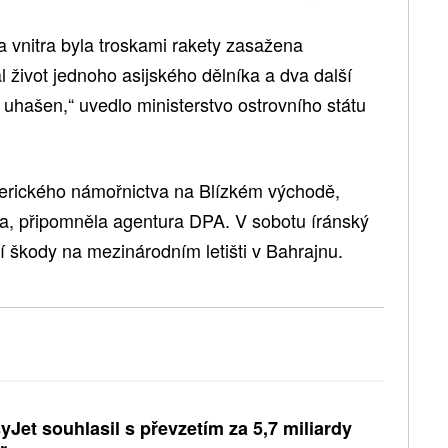
a vnitra byla troskami rakety zasažena
l život jednoho asijského dělníka a dva další
l uhašen,“ uvedlo ministerstvo ostrovního státu
merického námořnictva na Blízkém východě,
ila, připomněla agentura DPA. V sobotu íránský
í škody na mezinárodním letišti v Bahrajnu.
yJet souhlasil s převzetím za 5,7 miliardy