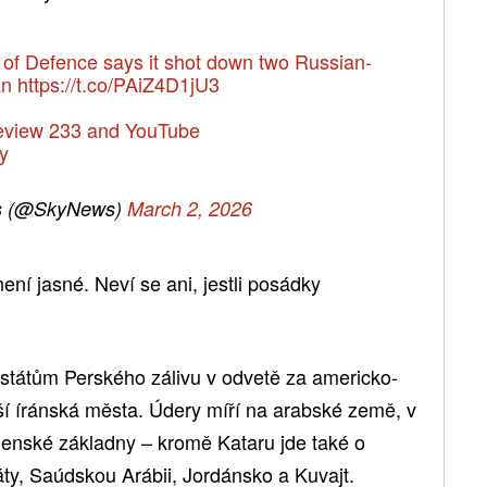
of Defence says it shot down two Russian-
an
https://t.co/PAiZ4D1jU3
eeview 233 and YouTube
y
s (@SkyNews)
March 2, 2026
ení jasné. Neví se ani, jestli posádky
ti státům Perského zálivu v odvetě za americko-
ší íránská města. Údery míří na arabské země, v
jenské základny – kromě Kataru jde také o
ty, Saúdskou Arábii, Jordánsko a Kuvajt.