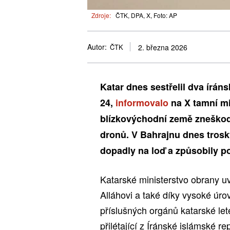
Zdroje:
ČTK, DPA, X, Foto: AP
Autor:
ČTK
2. března 2026
Katar dnes sestřelil dva írá
24,
informovalo
na X tamní mi
blízkovýchodní země zneškodn
dronů. V Bahrajnu dnes trosk
dopadly na loď a způsobily po
Katarské ministerstvo obrany 
Alláhovi a také díky vysoké úro
příslušných orgánů katarské let
přilétající z Íránské islámské re