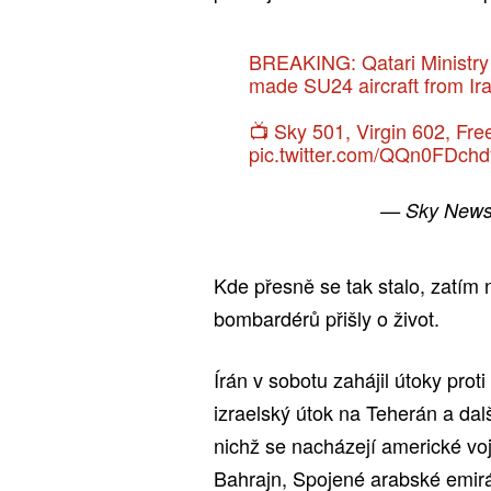
BREAKING: Qatari Ministry 
made SU24 aircraft from Ir
📺 Sky 501, Virgin 602, Fr
pic.twitter.com/QQn0FDchd
— Sky New
Kde přesně se tak stalo, zatím n
bombardérů přišly o život.
Írán v sobotu zahájil útoky pro
izraelský útok na Teherán a dal
nichž se nacházejí americké vo
Bahrajn, Spojené arabské emirá