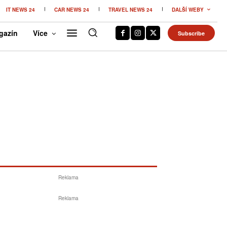
IT NEWS 24
CAR NEWS 24
TRAVEL NEWS 24
DALŠÍ WEBY
gazín
Více
Subscribe
Reklama
Reklama