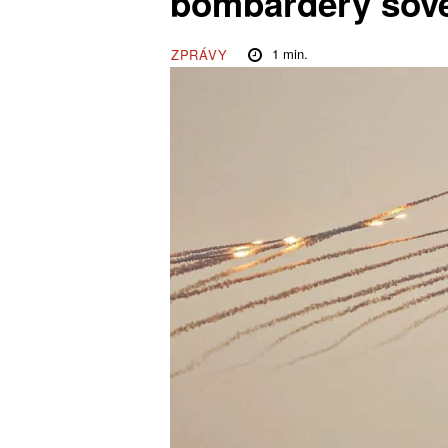
bombardéry sově
1
min.
ZPRÁVY