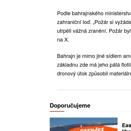
Podle bahrajnského ministerstv
zahraniční loď. „Požár si vyžáda
utrpěli vážná zranění. Požár by
na X.
Bahrajn je mimo jiné sídlem a
základnu zde má jeho pátá flot
dronový útok způsobil materiáln
Doporučujeme
Eas