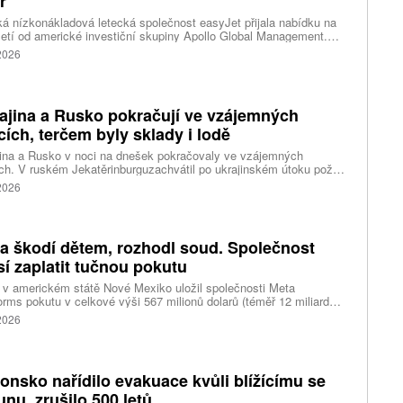
r
ká nízkonákladová letecká společnost easyJet přijala nabídku na
etí od americké investiční skupiny Apollo Global Management.
akce oceňuje aerolinku na 5,7 miliardy liber, tedy přibližně 162
 2026
rd korun.
ajina a Rusko pokračují ve vzájemných
cích, terčem byly sklady i lodě
ina a Rusko v noci na dnešek pokračovaly ve vzájemných
ch. V ruském Jekatěrinburguzachvátil po ukrajinském útoku požár
tické centrum ruského internetového prodejce Wildberries.
 2026
čnost o tom informovala bez podrobností na síti Telegram.
k ruské dronové útoky podle ukrajinských úřadů způsobily požár
ělských skladů v obci Balaklija v Charkovské oblasti na východě
iny, napsal Reuters.
a škodí dětem, rozhodl soud. Společnost
í zaplatit tučnou pokutu
v americkém státě Nové Mexiko uložil společnosti Meta
orms pokutu v celkové výši 567 milionů dolarů (téměř 12 miliard
) za újmu, kterou její platformy Facebook a Instagram působí
 2026
ým lidem. Firma musí změnit způsob ověřování věku.
onsko nařídilo evakuace kvůli blížícímu se
funu, zrušilo 500 letů