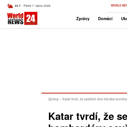
C
WORLD NE
23.7
Pátek 7. srpna 2026
Czech
Zprávy
Domácí
Ukr
Zprávy
Katar tvrdí, že sestřelil dva íránské bom
Katar tvrdí, že s