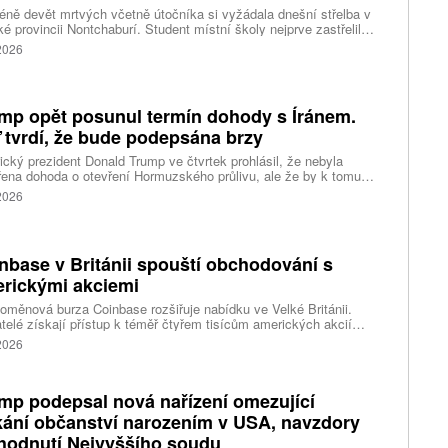
ně devět mrtvých včetně útočníka si vyžádala dnešní střelba v
ké provincii Nontchaburí. Student místní školy nejprve zastřelil
lí svého dědečka oba prarodiče a pak se vydal do školy, kde zabil
 2026
čitele a tři žáky, dalších 15 lidí zranil a nakonec spáchal
raždu. Jeho motiv zatím není znám, informovaly tiskové
ury s odvoláním na thajskou policii a úřady.
mp opět posunul termín dohody s Íránem.
 tvrdí, že bude podepsána brzy
cký prezident Donald Trump ve čtvrtek prohlásil, že nebyla
ena dohoda o otevření Hormuzského průlivu, ale že by k tomu
 dojít brzy. Írán je mezitím nadosah dohody o tranzitu v úžině
 2026
ánem, která může pro Trumpa představovat problém.
nbase v Británii spouští obchodování s
rickými akciemi
oměnová burza Coinbase rozšiřuje nabídku ve Velké Británii.
telé získají přístup k téměř čtyřem tisícům amerických akcií
 v aplikaci, ve které spravují kryptoměny a běžné peníze.
 2026
mp podepsal nová nařízení omezující
kání občanství narozením v USA, navzdory
hodnutí Nejvyššího soudu