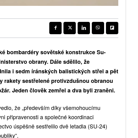
nské bombardéry sovětské konstrukce Su-
nisterstvo obrany. Dále sdělilo, že
ila i sedm íránských balistických střel a pět
y rakety sestřelené protivzdušnou obranou
žár. Jeden člověk zemřel a dva byli zraněni.
uvedlo, že „především díky všemohoucímu
vni připravenosti a společné koordinaci
ectvo úspěšně sestřelilo dvě letadla (SU-24)
publiky“.