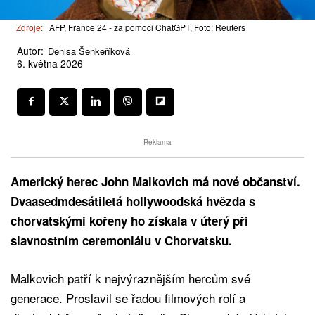
Zdroje:
AFP, France 24 - za pomoci ChatGPT, Foto: Reuters
Autor:
Denisa Šenkeříková
6. května 2026
Reklama
Americký herec John Malkovich má nové občanství.
Dvaasedmdesátiletá hollywoodská hvězda s
chorvatskými kořeny ho získala v úterý při
slavnostním ceremoniálu v Chorvatsku.
Malkovich patří k nejvýraznějším hercům své
generace. Proslavil se řadou filmových rolí a