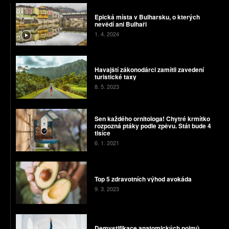
Epická místa v Bulharsku, o kterých
nevědí ani Bulhaři
1. 4. 2024
Havajští zákonodárci zamítli zavedení
turistické taxy
8. 5. 2023
Sen každého ornitologa! Chytré krmítko
rozpozná ptáky podle zpěvu. Stát bude 4
tisíce
6. 1. 2021
Top 5 zdravotních výhod avokáda
9. 3. 2023
Demystifikace anatomických pojmů,