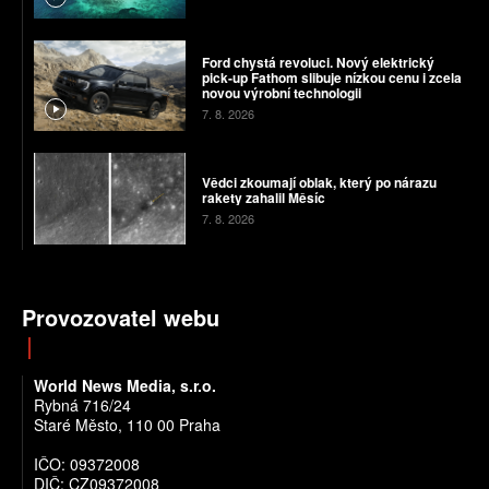
Ford chystá revoluci. Nový elektrický
pick-up Fathom slibuje nízkou cenu i zcela
novou výrobní technologii
7. 8. 2026
Vědci zkoumají oblak, který po nárazu
rakety zahalil Měsíc
7. 8. 2026
Provozovatel webu
World News Media, s.r.o.
Rybná 716/24
Staré Město, 110 00 Praha
IČO: 09372008
DIČ: CZ09372008