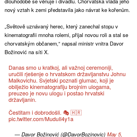
dlouhodobě se věnuje i divadlu. Chorvatská vláda jeho
nový vztah k zemi představila jako návrat ke kořenům.
„Světově uznávaný herec, který zanechal stopu v
kinematografii mnoha rolemi, přijal novou roli a stal se
chorvatským občanem,“ napsal ministr vnitra Davor
Božinović na síti X.
Danas smo u kratkoj, ali važnoj ceremoniji,
uručili rješenje o hrvatskom državljanstvu Johnu
Malkovichu. Svjetski poznati glumac, koji je
obilježio kinematografiju brojnim ulogama,
preuzeo je novu ulogu i postao hrvatski
državljanin.
Čestitam i dobrodošli. 🎭 🇭🇷
pic.twitter.com/MuduIl4y1a
— Davor Božinović (@DavorBozinovic)
May 5,