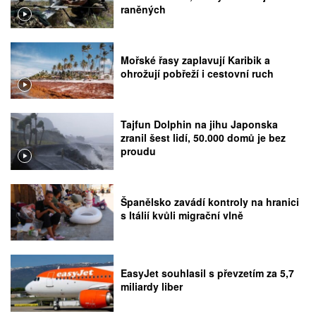
raněných
Mořské řasy zaplavují Karibik a
ohrožují pobřeží i cestovní ruch
Tajfun Dolphin na jihu Japonska
zranil šest lidí, 50.000 domů je bez
proudu
Španělsko zavádí kontroly na hranici
s Itálií kvůli migrační vlně
EasyJet souhlasil s převzetím za 5,7
miliardy liber