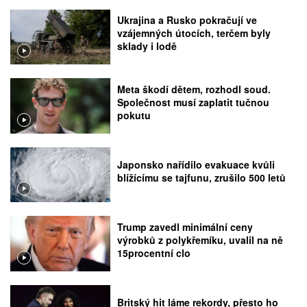
Ukrajina a Rusko pokračují ve
vzájemných útocích, terčem byly
sklady i lodě
Meta škodí dětem, rozhodl soud.
Společnost musí zaplatit tučnou
pokutu
Japonsko nařídilo evakuace kvůli
blížícímu se tajfunu, zrušilo 500 letů
Trump zavedl minimální ceny
výrobků z polykřemíku, uvalil na ně
15procentní clo
Britský hit láme rekordy, přesto ho