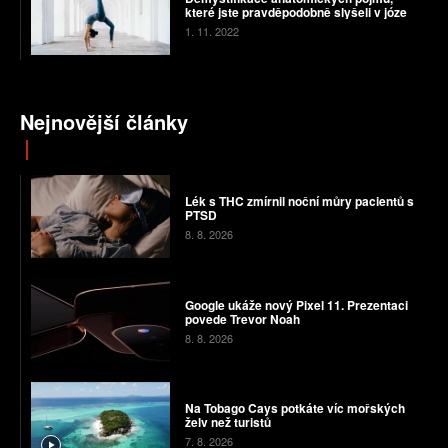
které jste pravděpodobně slyšeli v józe
1. 11. 2022
Nejnovější články
Lék s THC zmírnil noční můry pacientů s
PTSD
8. 8. 2026
Google ukáže nový Pixel 11. Prezentaci
povede Trevor Noah
8. 8. 2026
Na Tobago Cays potkáte víc mořských
želv než turistů
7. 8. 2026