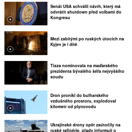
Senát USA schválil návrh, který má
odvrátit shutdown před volbami do
Kongresu
Mezi zabitými po ruských útocích na
Kyjev je i dítě
Tisza nominovala na maďarského
prezidenta bývalého šéfa nejvyššího
soudu
Dron pronikl do bulharského
vzdušného prostoru, explodoval
kilometr od plynovodu
Ukrajinské drony opět zaútočily na
ruské rafinérie, úřady informují o