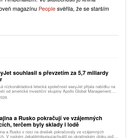
ároveň magazínu
People
svěřila, že se starším
yJet souhlasil s převzetím za 5,7 miliardy
r
ká nízkonákladová letecká společnost easyJet přijala nabídku na
etí od americké investiční skupiny Apollo Global Management.
akce oceňuje aerolinku na 5,7 miliardy liber, tedy přibližně 162
 2026
rd korun.
ajina a Rusko pokračují ve vzájemných
cích, terčem byly sklady i lodě
ina a Rusko v noci na dnešek pokračovaly ve vzájemných
ch. V ruském Jekatěrinburguzachvátil po ukrajinském útoku požár