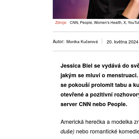
Zdroje:
CNN, People, Women's Health, X, YouTub
Autor:
Monika Kučerová
20. května 2024
Jessica Biel se vydává do svě
jakým se mluví o menstruaci.
se pokouší prolomit tabu a ku
otevřené a pozitivní rozhovo
server CNN nebo People.
Americká herečka a modelka zn
nebo romantické komedi
duše)