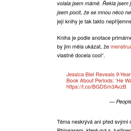
volala jsem mámě. Řekla jsem jí
jsem pocit, že se mnou něco ne
její knihy je tak takto nepříjemn
Kniha je podle anotace primárn
by jim měla ukázat, že
menstru
vlastně docela cool“.
Jessica Biel Reveals 9-Yea
Book About Periods: ‘He Wa
https://t.co/BGDSm3AvzB
— Peopl
Téma neskrývá ani před svými d
Phineasem, které má s Justinem