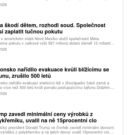
tické centrum ruského internetového prodejce Wildberries.
 2026
čnost o tom informovala bez podrobností na síti Telegram.
k ruské dronové útoky podle ukrajinských úřadů způsobily požár
ělských skladů v obci Balaklija v Charkovské oblasti na východě
iny, napsal Reuters.
a škodí dětem, rozhodl soud. Společnost
í zaplatit tučnou pokutu
v americkém státě Nové Mexiko uložil společnosti Meta
orms pokutu v celkové výši 567 milionů dolarů (téměř 12 miliard
) za újmu, kterou její platformy Facebook a Instagram působí
 2026
ým lidem. Firma musí změnit způsob ověřování věku.
onsko nařídilo evakuace kvůli blížícímu se
funu, zrušilo 500 letů
sko nařídilo evakuaci statisíců lidí v jihozápadní části země a
lo více než 500 letů kvůli pomalu postupujícímu tajfunu Dolphin.
 meteorologů přinese tajfun do oblasti silný vítr, prudký déšť a
 2026
é vlny, píše agentura Reuters. Dolphin je tajfunem první, tedy
abší kategorie s maximální rychlostí větru 144 kilometrů v hodině
árazy dosahujícími téměř 200 kilometrů v hodině. Blíží se k
ci ostrovů mezi oblasti Kjúšú a prefekturou Okinawa, uvedla
mp zavedl minimální ceny výrobků z
ská meteorologická agentura (JMA).
ykřemíku, uvalil na ně 15procentní clo
cký prezident Donald Trump ve čtvrtek zavedl minimální dovozní
výrobků z polykřemíku a na jejich dovoz uvalil 15procentní clo.