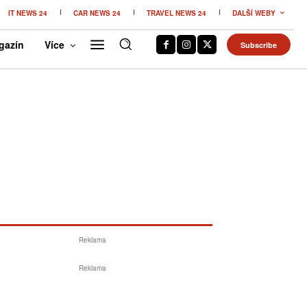
IT NEWS 24
CAR NEWS 24
TRAVEL NEWS 24
DALŠÍ WEBY
gazín
Více
Subscribe
Reklama
Reklama