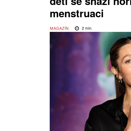
děti se snaží no
menstruaci
2
min.
MAGAZÍN