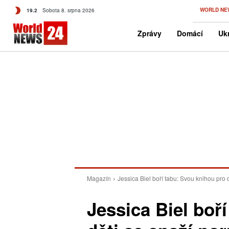
C
WORLD NE
19.2
Sobota 8. srpna 2026
Czech
Zprávy
Domácí
Ukr
Magazín
Jessica Biel boří tabu: Svou knihou pro 
Jessica Biel boř