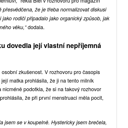
řekla Biel v rozhovoru pro magazín
nemluví,“
ě přesvědčena, že je třeba normalizovat diskusi
 jako rodiči připadalo jako organický způsob, jak
dodala.
aného věku,“
u dovedla její vlastní nepříjemná
e osobní zkušenost. V rozhovoru pro časopis
její matka prohlásila, že ji na tento milník
a nicméně podotkla, že si na takový rozhovor
rohlásila, že při první menstruaci měla pocit,
a jsem se v koupelně. Hystericky jsem brečela,