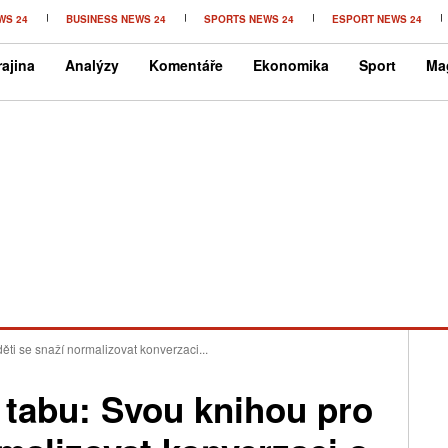
WS 24
BUSINESS NEWS 24
SPORTS NEWS 24
ESPORT NEWS 24
ajina
Analýzy
Komentáře
Ekonomika
Sport
Ma
děti se snaží normalizovat konverzaci...
í tabu: Svou knihou pro