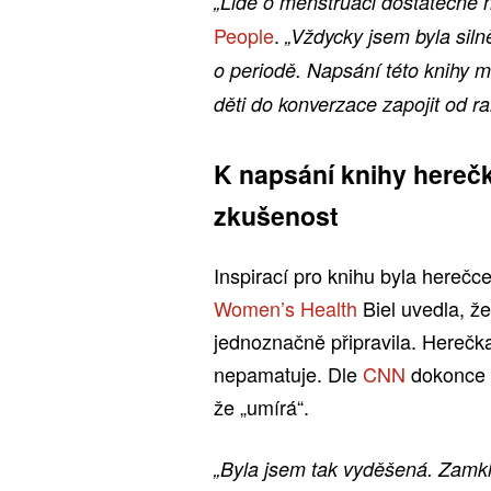
„Lidé o menstruaci dostatečně 
People
.
„Vždycky jsem byla siln
o periodě. Napsání této knihy mi
děti do konverzace zapojit od r
K napsání knihy herečk
zkušenost
Inspirací pro knihu byla herečc
Women’s Health
Biel uvedla, že 
jednoznačně připravila. Herečk
nepamatuje. Dle
CNN
dokonce p
že „umírá“.
„Byla jsem tak vyděšená. Zamkl