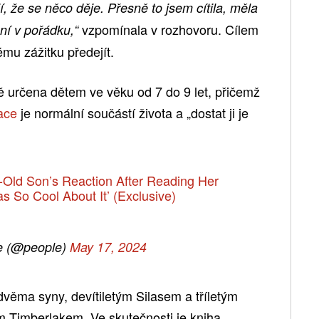
, že se něco děje. Přesně to jsem cítila, měla
vzpomínala v rozhovoru. Cílem
ní v pořádku,“
ému zážitku předejít.
ě určena dětem ve věku od 7 do 9 let, přičemž
ace
je normální součástí života a „dostat ji je
r-Old Son’s Reaction After Reading Her
s So Cool About It’ (Exclusive)
e (@people)
May 17, 2024
věma syny, devítiletým Silasem a tříletým
 Timberlakem. Ve skutečnosti je kniha