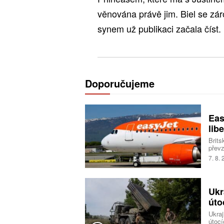
věnována právě jim. Biel se z
synem už publikaci začala číst.
Doporučujeme
Eas
libe
Brits
převz
Trans
7. 8.
milia
Ukr
úto
Ukraj
útocí