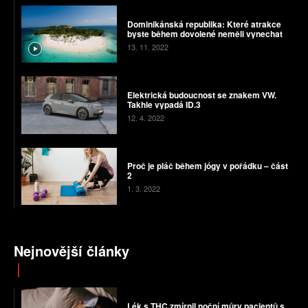
Dominikánská republika: Které atrakce
byste během dovolené neměli vynechat
13. 11. 2022
Elektrická budoucnost se znakem VW.
Takhle vypadá ID.3
12. 4. 2022
Proč je pláč během jógy v pořádku – část
2
1. 3. 2022
Nejnovější články
Lék s THC zmírnil noční můry pacientů s