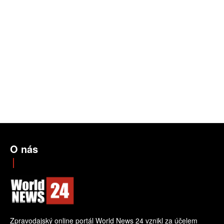
O nás
Zpravodajský online portál World News 24 vznikl za účelem