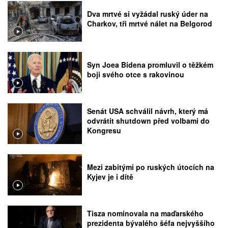
Dva mrtvé si vyžádal ruský úder na
Charkov, tři mrtvé nálet na Belgorod
Syn Joea Bidena promluvil o těžkém
boji svého otce s rakovinou
Senát USA schválil návrh, který má
odvrátit shutdown před volbami do
Kongresu
Mezi zabitými po ruských útocích na
Kyjev je i dítě
Tisza nominovala na maďarského
prezidenta bývalého šéfa nejvyššího