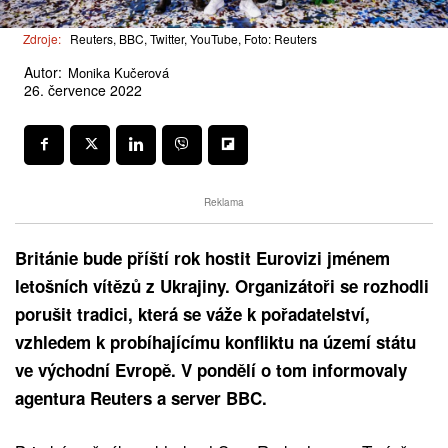
Zdroje:
Reuters, BBC, Twitter, YouTube, Foto: Reuters
Autor:
Monika Kučerová
26. července 2022
Reklama
Británie bude příští rok hostit Eurovizi jménem
letošních vítězů z Ukrajiny. Organizátoři se rozhodli
porušit tradici, která se váže k pořadatelství,
vzhledem k probíhajícímu konfliktu na území státu
ve východní Evropě. V pondělí o tom informovaly
agentura Reuters a server BBC.