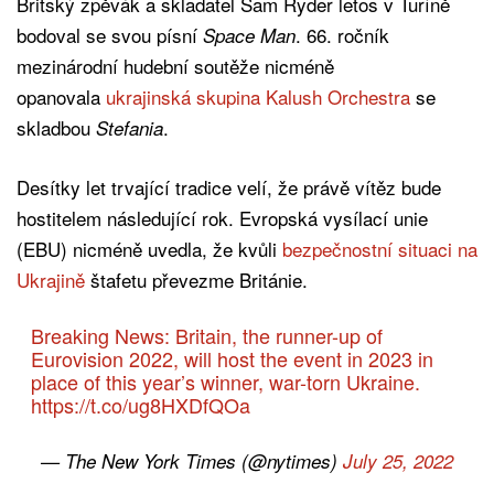
Britský zpěvák a skladatel Sam Ryder letos v Turíně
bodoval se svou písní
. 66. ročník
Space Man
mezinárodní hudební soutěže nicméně
opanovala
ukrajinská skupina Kalush Orchestra
se
skladbou
.
Stefania
Desítky let trvající tradice velí, že právě vítěz bude
hostitelem následující rok. Evropská vysílací unie
(EBU) nicméně uvedla, že kvůli
bezpečnostní situaci na
Ukrajině
štafetu převezme Británie.
Breaking News: Britain, the runner-up of
Eurovision 2022, will host the event in 2023 in
place of this year’s winner, war-torn Ukraine.
https://t.co/ug8HXDfQOa
— The New York Times (@nytimes)
July 25, 2022