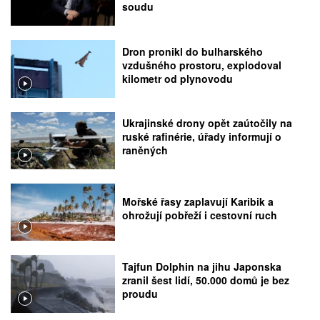
soudu
Dron pronikl do bulharského
vzdušného prostoru, explodoval
kilometr od plynovodu
Ukrajinské drony opět zaútočily na
ruské rafinérie, úřady informují o
raněných
Mořské řasy zaplavují Karibik a
ohrožují pobřeží i cestovní ruch
Tajfun Dolphin na jihu Japonska
zranil šest lidí, 50.000 domů je bez
proudu