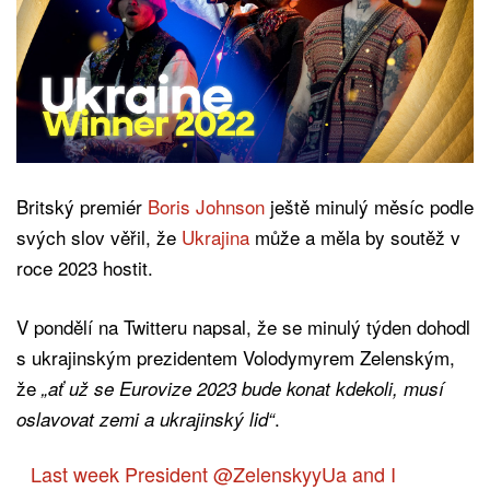
Britský premiér
Boris Johnson
ještě minulý měsíc podle
svých slov věřil, že
Ukrajina
může a měla by soutěž v
roce 2023 hostit.
V pondělí na Twitteru napsal, že se minulý týden dohodl
s ukrajinským prezidentem Volodymyrem Zelenským,
že
„ať už se Eurovize 2023 bude konat kdekoli, musí
.
oslavovat zemi a ukrajinský lid“
Last week President
@ZelenskyyUa
and I