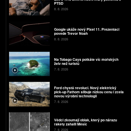
PTSD
8. 8. 2026
Google ukáže nový Pixel 11. Prezentaci
povede Trevor Noah
8. 8. 2026
Na Tobago Cays potkáte víc mořských
želv než turistů
7. 8. 2026
Ford chystá revoluci. Nový elektrický
pick-up Fathom slibuje nízkou cenu i zcela
novou výrobní technologii
7. 8. 2026
Vědci zkoumají oblak, který po nárazu
rakety zahalil Měsíc
7. 8. 2026