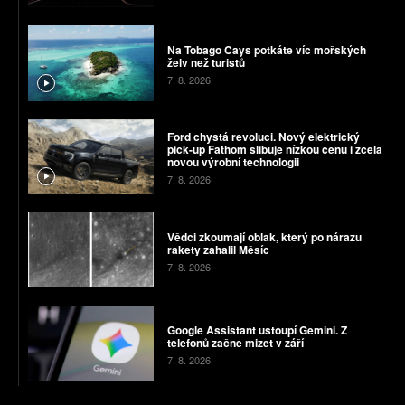
Na Tobago Cays potkáte víc mořských
želv než turistů
7. 8. 2026
Ford chystá revoluci. Nový elektrický
pick-up Fathom slibuje nízkou cenu i zcela
novou výrobní technologii
7. 8. 2026
Vědci zkoumají oblak, který po nárazu
rakety zahalil Měsíc
7. 8. 2026
Google Assistant ustoupí Gemini. Z
telefonů začne mizet v září
7. 8. 2026