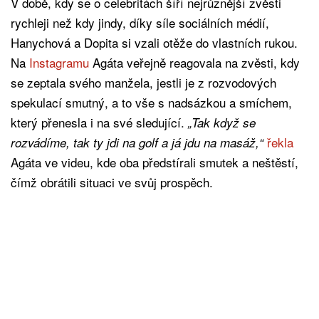
V době, kdy se o celebritách šíří nejrůznější zvěsti
rychleji než kdy jindy, díky síle sociálních médií,
Hanychová a Dopita si vzali otěže do vlastních rukou.
Na
Instagramu
Agáta veřejně reagovala na zvěsti, kdy
se zeptala svého manžela, jestli je z rozvodových
spekulací smutný, a to vše s nadsázkou a smíchem,
který přenesla i na své sledující.
„Tak když se
řekla
rozvádíme, tak ty jdi na golf a já jdu na masáž,“
Agáta ve videu, kde oba předstírali smutek a neštěstí,
čímž obrátili situaci ve svůj prospěch.