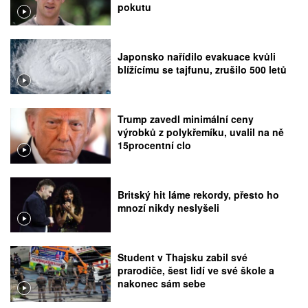
pokutu
Japonsko nařídilo evakuace kvůli
blížícímu se tajfunu, zrušilo 500 letů
Trump zavedl minimální ceny
výrobků z polykřemíku, uvalil na ně
15procentní clo
Britský hit láme rekordy, přesto ho
mnozí nikdy neslyšeli
Student v Thajsku zabil své
prarodiče, šest lidí ve své škole a
nakonec sám sebe