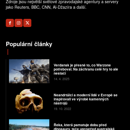
Zdroje jsou největší světové zpravodajské agentury a servery
jako Reuters, BBC, CNN, Al-Džazíra a další.
Populární články
Verdansk je přesně to, co Warzone
potřeboval. Na záchranu celé hry to ale
nestačí
14. 4. 2025
Neandrtálci a moderní lidé v Evropě se
inspirovali ve výrobě kamenných
nástrojů
19. 10. 2022
Řeka, která pamatuje dobu před
dinosaury, teče uprostřed australské