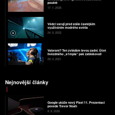
pouště
17. 1. 2026
Vědci varují před stále častějším
využíváním modrého světla
24. 9. 2022
Valorant? Ten zvládám levou zadní. Účet
hvězdného „s1mpla“ pak zablokovali
29. 3. 2021
Nejnovější články
Google ukáže nový Pixel 11. Prezentaci
povede Trevor Noah
8. 8. 2026