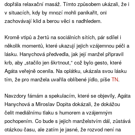
dopřála relaxační masáž. Tímto způsobem ukázali, že i
v situacích, kdy by mnozí mohli panikařit, oni
zachovávají klid a berou věci s nadhledem.
Kromě vtipů a žertů na sociálních sítích, pár sdílel i
několik momentů, které ukazují jejich vzájemnou péči a
lásku. Hanychová předvedla, jak její manžel připravil
krb, aby „stačilo jen škrtnout,“ což bylo gesto, které
Agáta veřejně ocenila. Na oplátku, ukázala svou lásku
tím, že pro manžela uvařila oblíbené jídlo, píše
TN
.
Navzdory fámám a spekulacím, které se objevily, Agáta
Hanychová a Miroslav Dopita dokázali, že dokážou
čelit mediálnímu tlaku s humorem a vzájemným
pochopením. Co bude s jejich manželstvím dál, zůstává
otázkou času, ale zatím je jasné, že rozvod není na