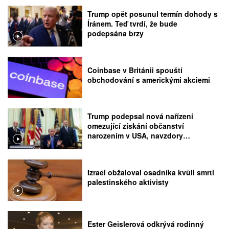
Trump opět posunul termín dohody s
Íránem. Teď tvrdí, že bude
podepsána brzy
Coinbase v Británii spouští
obchodování s americkými akciemi
Trump podepsal nová nařízení
omezující získání občanství
narozením v USA, navzdory
rozhodnutí Nejvyššího soudu
Izrael obžaloval osadníka kvůli smrti
palestinského aktivisty
Ester Geislerová odkrývá rodinný