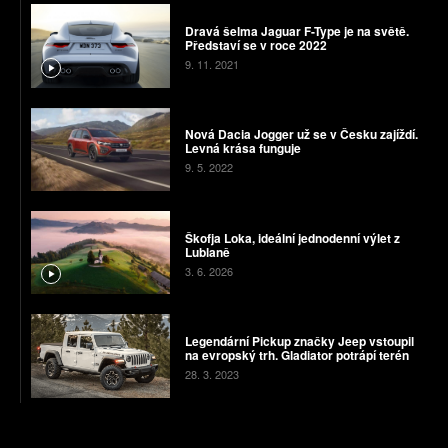
Dravá šelma Jaguar F-Type je na světě.
Představí se v roce 2022
9. 11. 2021
Nová Dacia Jogger už se v Česku zajíždí.
Levná krása funguje
9. 5. 2022
Škofja Loka, ideální jednodenní výlet z
Lublaně
3. 6. 2026
Legendární Pickup značky Jeep vstoupil
na evropský trh. Gladiator potrápí terén
28. 3. 2023