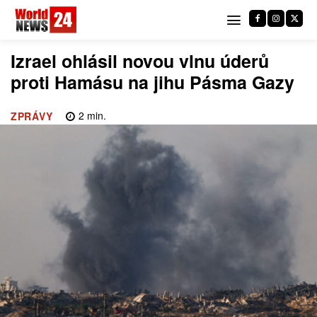
Izrael ohlásil novou vlnu úderů
proti Hamásu na jihu Pásma Gazy
2
min.
ZPRÁVY