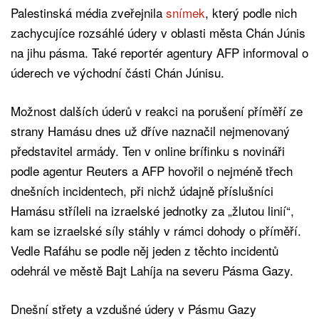
Palestinská média zveřejnila
snímek
, který podle nich
zachycujíce rozsáhlé údery v oblasti města Chán Júnis
na jihu pásma. Také reportér agentury AFP informoval o
úderech ve východní části Chán Júnisu.
Možnost dalších úderů v reakci na porušení příměří ze
strany Hamásu dnes už dříve naznačil nejmenovaný
představitel armády. Ten v online brífinku s novináři
podle agentur Reuters a AFP hovořil o nejméně třech
dnešních incidentech, při nichž údajně příslušníci
Hamásu stříleli na izraelské jednotky za „žlutou linií“,
kam se izraelské síly stáhly v rámci dohody o příměří.
Vedle Rafáhu se podle něj jeden z těchto incidentů
odehrál ve městě Bajt Lahíja na severu Pásma Gazy.
Dnešní střety a vzdušné údery v Pásmu Gazy