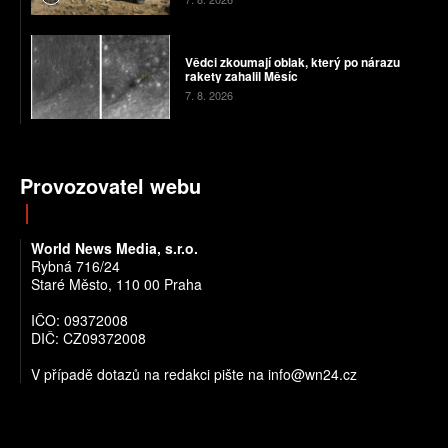
Vědci zkoumají oblak, který po nárazu
rakety zahalil Měsíc
7. 8. 2026
Provozovatel webu
World News Media, s.r.o.
Rybná 716/24
Staré Město, 110 00 Praha
IČO: 09372008
DIČ: CZ09372008
V případě dotazů na redakci pište na info@wn24.cz