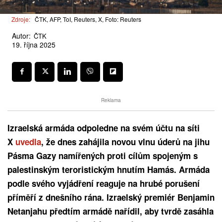
Zdroje:
ČTK, AFP, ToI, Reuters, X, Foto: Reuters
Autor:
ČTK
19. října 2025
Reklama
Izraelská armáda odpoledne na svém účtu na síti
X
uvedla
, že dnes zahájila novou vlnu úderů na jihu
Pásma Gazy namířených proti cílům spojeným s
palestinským teroristickým hnutím Hamás. Armáda
podle svého vyjádření reaguje na hrubé porušení
příměří z dnešního rána. Izraelský premiér Benjamin
Netanjahu předtím armádě nařídil, aby tvrdě zasáhla