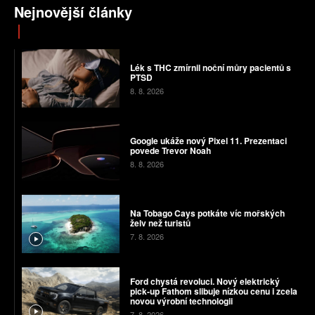
Nejnovější články
Lék s THC zmírnil noční můry pacientů s
PTSD
8. 8. 2026
Google ukáže nový Pixel 11. Prezentaci
povede Trevor Noah
8. 8. 2026
Na Tobago Cays potkáte víc mořských
želv než turistů
7. 8. 2026
Ford chystá revoluci. Nový elektrický
pick-up Fathom slibuje nízkou cenu i zcela
novou výrobní technologii
7. 8. 2026