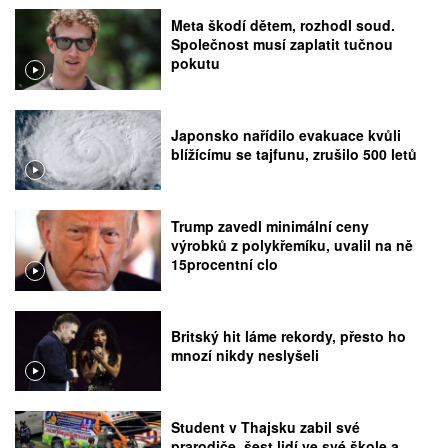
Meta škodí dětem, rozhodl soud.
Společnost musí zaplatit tučnou
pokutu
Japonsko nařídilo evakuace kvůli
blížícímu se tajfunu, zrušilo 500 letů
Trump zavedl minimální ceny
výrobků z polykřemíku, uvalil na ně
15procentní clo
Britský hit láme rekordy, přesto ho
mnozí nikdy neslyšeli
Student v Thajsku zabil své
prarodiče, šest lidí ve své škole a