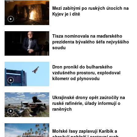
Mezi zabitými po ruských útocích na
Kyjev je i dítě
Tisza nominovala na maďarského
prezidenta bývalého šéfa nejvyššího
soudu
Dron pronikl do bulharského
vzdušného prostoru, explodoval
kilometr od plynovodu
Ukrajinské drony opět zaútočily na
ruské rafinérie, úřady informují o
raněných
Mořské řasy zaplavují Karibik a
ohrožují pobřeží i cestovní ruch