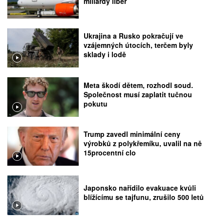
miliardy liber
Ukrajina a Rusko pokračují ve
vzájemných útocích, terčem byly
sklady i lodě
Meta škodí dětem, rozhodl soud.
Společnost musí zaplatit tučnou
pokutu
Trump zavedl minimální ceny
výrobků z polykřemíku, uvalil na ně
15procentní clo
Japonsko nařídilo evakuace kvůli
blížícímu se tajfunu, zrušilo 500 letů