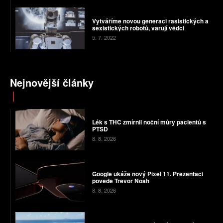
Vytváříme novou generaci rasistických a
sexistických robotů, varují vědci
5. 7. 2022
Nejnovější články
Lék s THC zmírnil noční můry pacientů s
PTSD
8. 8. 2026
Google ukáže nový Pixel 11. Prezentaci
povede Trevor Noah
8. 8. 2026