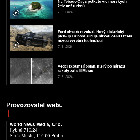
Na Tobago Cays potkáte víc mořských
želv než turistů
7. 8. 2026
Ford chystá revoluci. Nový elektrický
pick-up Fathom slibuje nízkou cenu i zcela
novou výrobní technologii
7. 8. 2026
Vědci zkoumají oblak, který po nárazu
rakety zahalil Měsíc
7. 8. 2026
Provozovatel webu
World News Media, s.r.o.
Rybná 716/24
Staré Město, 110 00 Praha