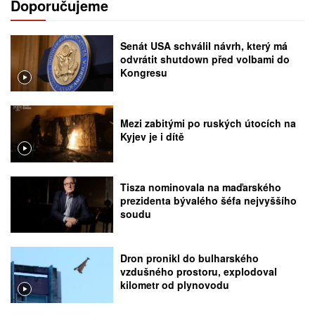
Doporučujeme
Senát USA schválil návrh, který má
odvrátit shutdown před volbami do
Kongresu
Mezi zabitými po ruských útocích na
Kyjev je i dítě
Tisza nominovala na maďarského
prezidenta bývalého šéfa nejvyššího
soudu
Dron pronikl do bulharského
vzdušného prostoru, explodoval
kilometr od plynovodu