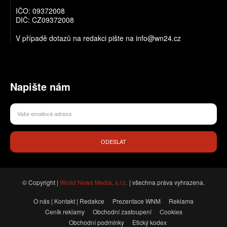
IČO: 09372008
DIČ: CZ09372008
V případě dotazů na redakci pište na info@wn24.cz
Napište nám
ODESLAT
© Copyright |
World News Media, s.r.o.
| všechna práva vyhrazena.
O nás | Kontakt | Redakce
Prezentace WNM
Reklama
Ceník reklamy
Obchodní zastoupení
Cookies
Obchodní podmínky
Etický kodex