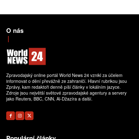
O nás
Zpravodajský online portál World News 24 vznikl za účelem
informovat o dění převážně ze zahraničí. Hlavní rubrikou jsou
Zprávy, kam redaktoři denně píší články v lokálním jazyce.
Zdroje jsou největší světové zpravodajské agentury a servery
jako Reuters, BBC, CNN, Al-Džazíra a další.
Populární články