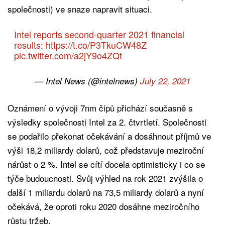
společnosti) ve snaze napravit situaci.
Intel reports second-quarter 2021 financial
results:
https://t.co/P3TkuCW48Z
pic.twitter.com/a2jY9o4ZQt
— Intel News (@intelnews)
July 22, 2021
Oznámení o vývoji 7nm čipů přichází současně s
výsledky společnosti Intel za 2. čtvrtletí. Společnosti
se podařilo překonat očekávání a dosáhnout příjmů ve
výši 18,2 miliardy dolarů, což představuje meziroční
nárůst o 2 %. Intel se cítí docela optimisticky i co se
týče budoucnosti. Svůj výhled na rok 2021 zvýšila o
další 1 miliardu dolarů na 73,5 miliardy dolarů a nyní
očekává, že oproti roku 2020 dosáhne meziročního
růstu tržeb.