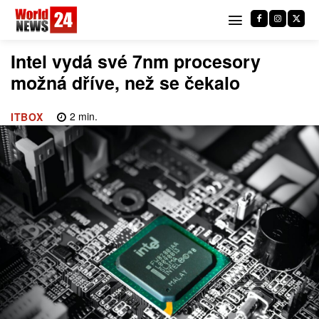
Intel vydá své 7nm procesory
možná dříve, než se čekalo
2
min.
ITBOX