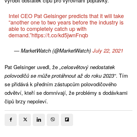
vyrobit dostatek čipů pro vyrovnání poptávky.
Intel CEO Pat Gelsinger predicts that it will take
“another one to two years before the industry is
able to completely catch up with
demand.”
https://t.co/kd5jwnFnqb
— MarketWatch (@MarketWatch)
July 22, 2021
Pat Gelsinger uvedl, že
„celosvětový nedostatek
. Tím
polovodičů se může protáhnout až do roku 2023“
se přidává k předním zástupcům polovodičového
odvětví, kteří se domnívají, že problémy s dodávkami
čipů brzy nepoleví.