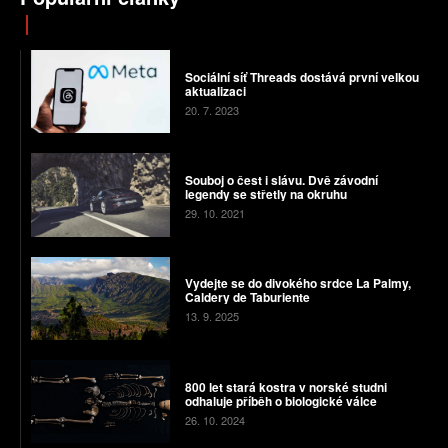
Sociální síť Threads dostává první velkou
aktualizaci
20. 7. 2023
Souboj o čest i slávu. Dvě závodní
legendy se střetly na okruhu
29. 10. 2021
Vydejte se do divokého srdce La Palmy,
Caldery de Taburiente
13. 9. 2025
800 let stará kostra v norské studni
odhaluje příběh o biologické válce
26. 10. 2024