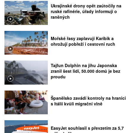
Ukrajinské drony opět zaútočily na
ruské rafinérie, úřady informují o
raněných
Mořské řasy zaplavují Karibik a
ohrožují pobřeží i cestovní ruch
Tajfun Dolphin na jihu Japonska
zranil šest lidí, 50.000 domů je bez
proudu
Španělsko zavádí kontroly na hranici
s Itálií kvůli migrační vlně
EasyJet souhlasil s převzetím za 5,7