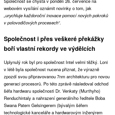
Společnost se chystá v pondělí 26. července na
webovém vysílání oznámit novinky o tom, jak
„urychluje každoroční inovace pomocí nových pokroků
v polovodičových procesech“.
Společnost i přes veškeré překážky
boří vlastní rekordy ve výdělcích
Uplynulý rok byl pro společnost Intel velmi těžký. Loni
v létě byla společnost nucena přiznat, že výrazně
zpozdí svou připravovanou 7nm architekturu pro novou
generaci procesorů. Po této zprávě následoval odchod
šéfa hardwaru společnosti Dr. Venkaty (Murthyho)
Renduchintaly a nahrazení generálního ředitele Boba
Swana Patem Gelsingerem (bývalým šéfem
technologické kanceláře a hardwarovým inženýrem