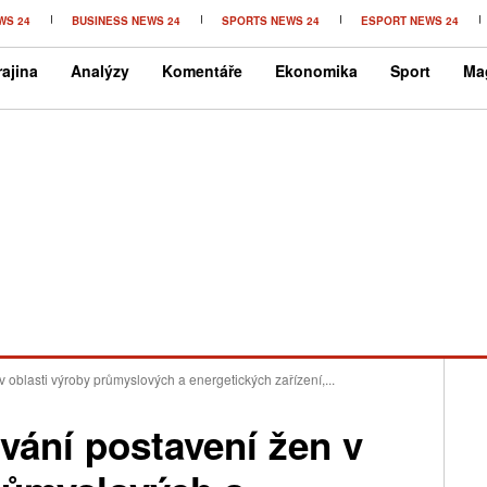
WS 24
BUSINESS NEWS 24
SPORTS NEWS 24
ESPORT NEWS 24
ajina
Analýzy
Komentáře
Ekonomika
Sport
Ma
 oblasti výroby průmyslových a energetických zařízení,...
vání postavení žen v