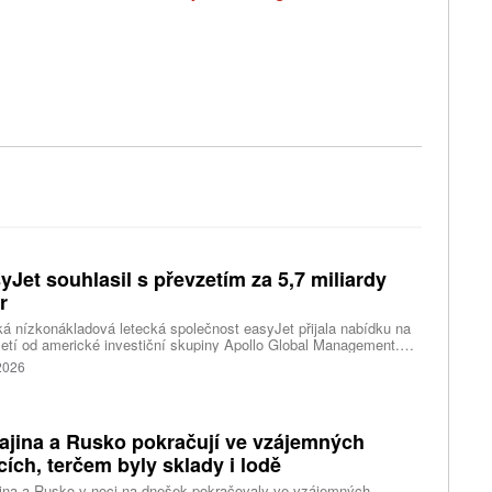
yJet souhlasil s převzetím za 5,7 miliardy
r
ká nízkonákladová letecká společnost easyJet přijala nabídku na
etí od americké investiční skupiny Apollo Global Management.
akce oceňuje aerolinku na 5,7 miliardy liber, tedy přibližně 162
 2026
rd korun.
ajina a Rusko pokračují ve vzájemných
cích, terčem byly sklady i lodě
ina a Rusko v noci na dnešek pokračovaly ve vzájemných