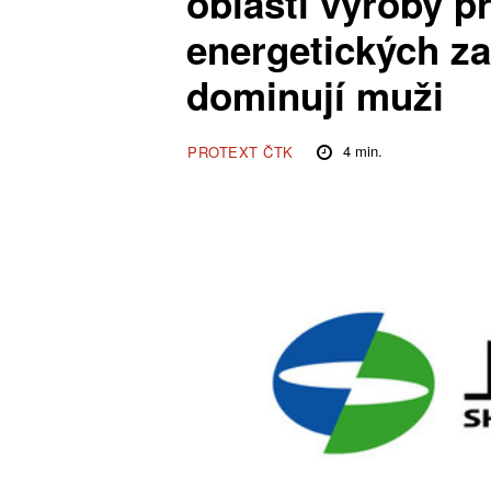
oblasti výroby p
energetických za
dominují muži
4
min.
PROTEXT ČTK