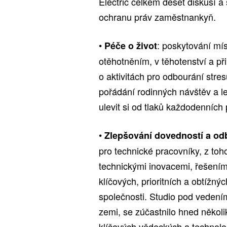
Electric celkem deset diskusí a
ochranu práv zaměstnankyň.
•
: poskytování mí
Péče o život
otěhotněním, v těhotenství a př
o aktivitách pro odbourání stre
pořádání rodinných návštěv a le
ulevit si od tlaků každodenních 
•
Zlepšování dovedností a od
pro technické pracovníky, z toh
technickými inovacemi, řešení
klíčových, prioritních a obtížn
společnosti. Studio pod vedením
zemi, se zúčastnilo hned někol
klíčových vědeckých a technolo