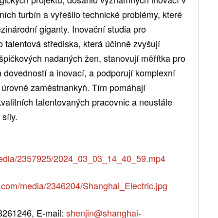
ních turbín a vyřešilo technické problémy, které
inárodní giganty. Inovační studia pro
 talentová střediska, která účinně zvyšují
špičkových nadaných žen, stanovují měřítka pro
h dovedností a inovací, a podporují komplexní
é úrovně zaměstnankyň. Tím pomáhají
kvalitních talentovaných pracovnic a neustále
síly.
media/2357925/2024_03_03_14_40_59.mp4
.com/media/2346204/Shanghai_Electric.jpg
33261246, E-mail:
shenjin@shanghai-