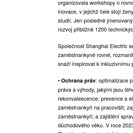
organizovala workshopy o rovno
inovace, v jejichž čele stojí že
studií. Jen posledně jmenovaný
rozvoj přibližně 1200 technický
Společnost Shanghai Electric se
zaměstnankyně rovné, rozmanité 
snaží inspirovat k inkluzivnímu p
•
: optimalizace 
Ochrana práv
práva a výhody, jakými jsou tě
rekonvalescence; prevence a el
zaměstnankyň na pracovišti; zaj
zaměstnankyň; a zajištění sprav
důchodového věku. V roce 2023