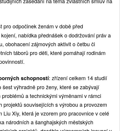
 studijních zasedání na téma zvláštních smluv na
st pro odpočinek ženám v době před
i kojení, nabídka přednášek o dodržování práv a
su, obohacení zájmových aktivit o četbu či
tních táborů pro děti, které pomáhají rodinám
povinností.
: zřízení celkem 14 studií
borných schopností
o šest výhradně pro ženy, které se zabývají
m problémů a technickými výměnami v rámci
ých projektů souvisejících s výrobou a provozem
 Liu Xiy, která je vzorem pro pracovnice v celé
ika národních a šanghajských městských
gických projektů, dosáhlo významných inovací v