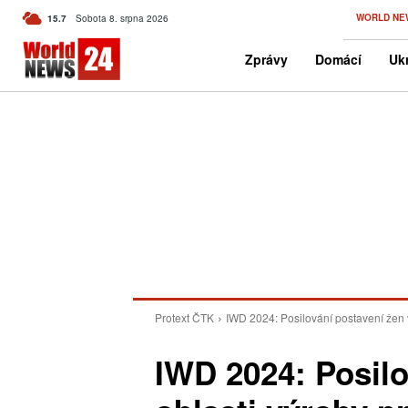
C
WORLD NE
15.7
Sobota 8. srpna 2026
Czech
Zprávy
Domácí
Ukr
Protext ČTK
IWD 2024: Posilování postavení žen v
IWD 2024: Posilo