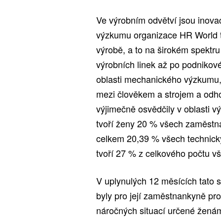
Ve výrobním odvětví jsou inovac
výzkumu organizace HR World tvo
výrobě, a to na širokém spektr
výrobních linek až po podniko
oblasti mechanického výzkumu,
mezi člověkem a strojem a odho
výjimečně osvědčily v oblasti v
tvoří ženy 20 % všech zaměstna
celkem 20,39 % všech technick
tvoří 27 % z celkového počtu v
V uplynulých 12 měsících tato s
byly pro její zaměstnankyně pro
náročných situací určené ženám,