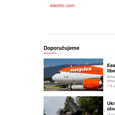
electric.com
Doporučujeme
Eas
libe
Brits
převz
Trans
7. 8.
milia
Ukr
úto
Ukraj