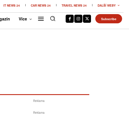
IT NEWS 24
CAR NEWS 24
TRAVEL NEWS 24
DALŠÍ WEBY
gazín
Více
Subscribe
Reklama
Reklama