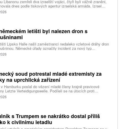
hu Libanonu zemřeli dva izraelští vojáci, čtyři byli vážně zraněni,
movala dnes podle tiskových agentur izraelská armáda. Izrael
il militantní hnutí Hizballáh z porušení příměří a udeřil na jižní
 2026
on; tento vývoj ohrožuje probíhající mírové rozhovory, napsal web
imes of Israel (ToI).
německém letišti byl nalezen dron s
ušninami
tišti Lipsko Halle našli zaměstnanci nedaleko vzletové dráhy dron
ušninou. Německé úřady označily incident za nový typ
čnostní hrozby a zahájily protiteroristické vyšetřování. Během
 2026
sti navíc nákladní letadlo narazilo do dosud neznámého objektu.
ecký soud potrestal mladé extremisty za
ky na uprchlická zařízení
v Hamburku poslal do vězení mladé členy krajně pravicové
ny Letzte Verteidigungswelle. Podíleli se na útocích proti
lickým zařízením a levicovým institucím. Tresty dosahují až pěti
 2026
ulník s Trumpem se nakrátko dostal příliš
zko k civilnímu letadlu
nský vrtulník s americkým prezidentem Donaldem Trumpem se v