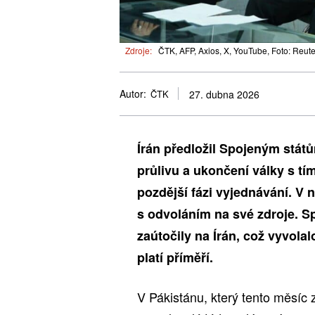
Zdroje:
ČTK, AFP, Axios, X, YouTube, Foto: Reute
Autor:
ČTK
27. dubna 2026
Írán předložil Spojeným stá
průlivu a ukončení války s tí
pozdější fázi vyjednávání. V 
s odvoláním na své zdroje. S
zaútočily na Írán, což vyvola
platí příměří.
V Pákistánu, který tento měsíc