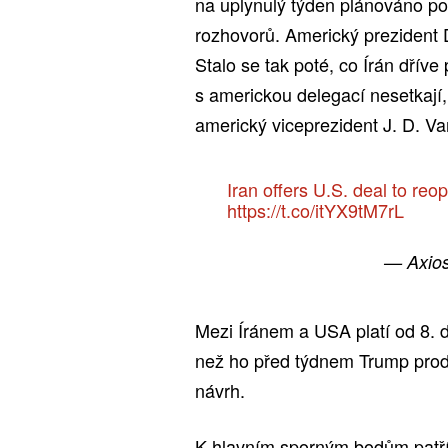
na uplynulý týden plánováno p
rozhovorů. Americký prezident 
Stalo se tak poté, co Írán dříve
s americkou delegací nesetkají,
americký viceprezident J. D. Va
Iran offers U.S. deal to reo
https://t.co/itYX9tM7rL
— Axio
Mezi Íránem a USA platí od 8. 
než ho před týdnem Trump prodl
návrh.
K hlavním sporným bodům patří 