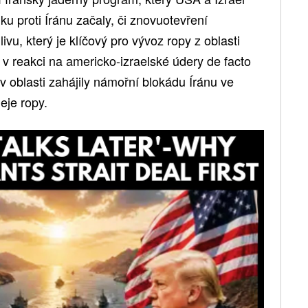
lku proti Íránu začaly, či znovuotevření
vu, který je klíčový pro vývoz ropy z oblasti
v reakci na americko-izraelské údery de facto
v oblasti zahájily námořní blokádu Íránu ve
eje ropy.