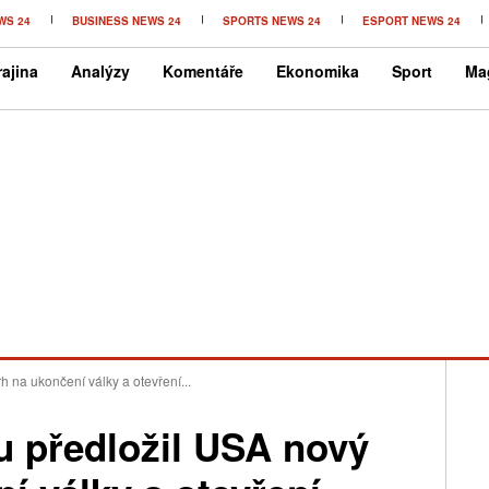
WS 24
BUSINESS NEWS 24
SPORTS NEWS 24
ESPORT NEWS 24
ajina
Analýzy
Komentáře
Ekonomika
Sport
Ma
h na ukončení války a otevření...
u předložil USA nový