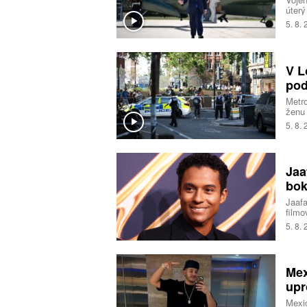
úterý
start
5. 8.
ameri
nebyl
incid
odsta
V L
jestl
pod
Metro
ženu
na mí
5. 8.
pacie
traum
souvi
Jaa
bok
Jaafa
filmo
Smith
5. 8.
tají.
Mex
upr
Mexic