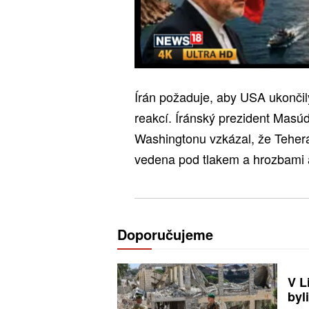
Írán požaduje, aby USA ukončil
reakcí. Íránský prezident Masú
Washingtonu vzkázal, že Teherá
vedena pod tlakem a hrozbami a
Doporučujeme
V L
byl