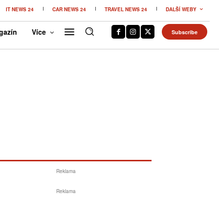
IT NEWS 24
CAR NEWS 24
TRAVEL NEWS 24
DALŠÍ WEBY
gazín
Více
Subscribe
Reklama
Reklama