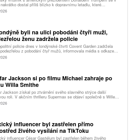
 nakrátko dostal příliš blízko k dopravnímu letadlu, které
ovalo z washingtonského letiště Ronalda Reagana, uvedl dnes
 2026
cký Federální úřad pro letectví (FAA). Podle Bílého domu Trump
 v nebezpečí. Informuje o tom agentura Reuters, podle které i tak
ent vzbuzuje vážné otázky, proč bylo letadlu umožněno
rtovat. Národní úřad pro bezpečnost v dopravě (NTSB) zvažuje,
ondýně byli na ulici pobodáni čtyři muži,
i zahájí vyšetřování.
ezřelou ženu zadržela policie
politní policie dnes v londýnské čtvrti Covent Garden zadržela
 podezřelou z pobodání čtyř mužů, informovala média s odkazem
stní úřady. Mluvčí londýnské záchranné služby uvedl, že čtyři
 2026
nti byli ošetřeni na místě a převezeni do nedalekého
acentra. Podle stanice Sky News se policie domnívá, že incident
sí s problémy s duševním zdravím.
far Jackson si po filmu Michael zahraje po
u Willa Smithe
r Jackson získal po ztvárnění svého slavného strýce další
vou roli. V akčním thrilleru Supermax se objeví společně s Willem
em a AnnaSophií Robb. Podrobnosti o jeho postavě zatím tvůrci
 2026
ický influencer byl zastřelen přímo
ostřed živého vysílání na TikToku
ký influencer César Gastélum byl zastřelen během živého