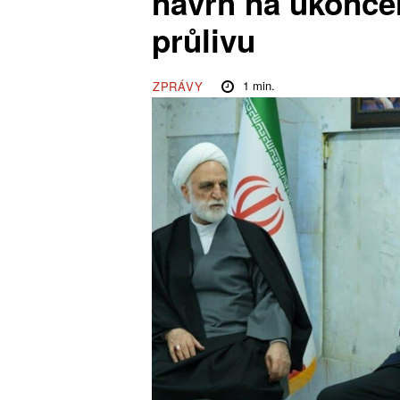
návrh na ukončen
průlivu
1
min.
ZPRÁVY