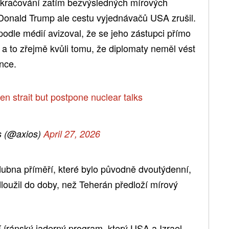
okračování zatím bezvýsledných mírových
Donald Trump ale cestu vyjednávačů USA zrušil.
 podle médií avizoval, že se jeho zástupci přímo
 a to zřejmě kvůli tomu, že diplomaty neměl vést
nce.
pen strait but postpone nuclear talks
s (@axios)
April 27, 2026
dubna příměří, které bylo původně dvoutýdenní,
oužil do doby, než Teherán předloží mírový
íránský jaderný program, který USA a Izrael