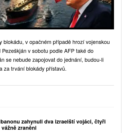
y blokádu, v opačném případě hrozí vojenskou
d Pezeškján v sobotu podle AFP také do
n se nebude zapojovat do jednání, budou-li
 za trvání blokády přístavů.
ibanonu zahynuli dva izraelští vojáci, čtyři
i vážně zraněni