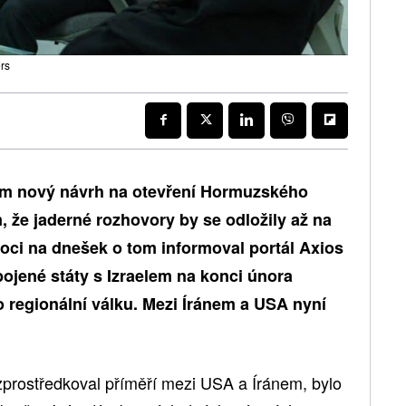
rs
tům nový návrh na otevření Hormuzského
m, že jaderné rozhovory by se odložily až na
noci na dnešek o tom informoval portál Axios
pojené státy s Izraelem na konci února
lo regionální válku. Mezi Íránem a USA nyní
 zprostředkoval příměří mezi USA a Íránem, bylo