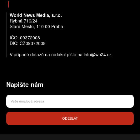
World News Media, s.r.o.
Rybná 716/24
Staré Město, 110 00 Praha
IČO: 09372008
DIČ: CZ09372008
V případě dotazů na redakci pište na info@wn24.cz
Napište nám
ODESLAT