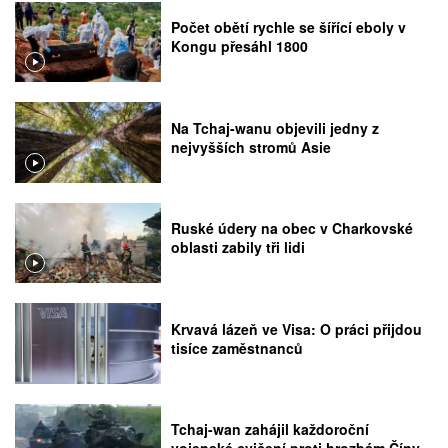
Počet obětí rychle se šířící eboly v
Kongu přesáhl 1800
Na Tchaj-wanu objevili jedny z
nejvyšších stromů Asie
Ruské údery na obec v Charkovské
oblasti zabily tři lidi
Krvavá lázeň ve Visa: O práci přijdou
tisíce zaměstnanců
Tchaj-wan zahájil každoroční