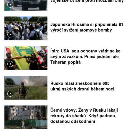
vojenské cvičení proti hrozbám Číny
Japonská Hirošima si připomněla 81.
výročí svržení atomové bomby
Írán: USA jsou ochotny vrátit se ke
svým závazkům. Přímá jednání ale
Teherán popírá
Rusko hlásí zneškodnění 605
ukrajinských dronů během noci
Černé vdovy: Ženy v Rusku lákají
rekruty do sňatků. Když padnou,
dostanou odškodnění