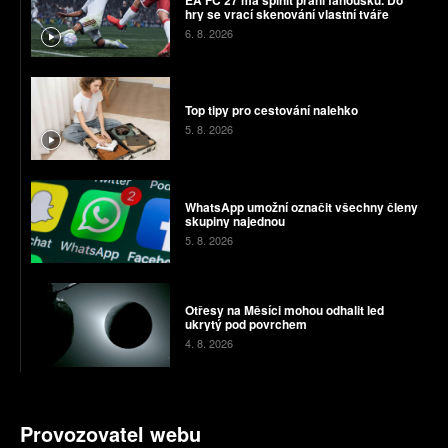
hry se vrací skenování vlastní tváře
6. 8. 2026
Top tipy pro cestování nalehko
5. 8. 2026
WhatsApp umožní označit všechny členy
skupiny najednou
5. 8. 2026
Otřesy na Měsíci mohou odhalit led
ukrytý pod povrchem
4. 8. 2026
Provozovatel webu