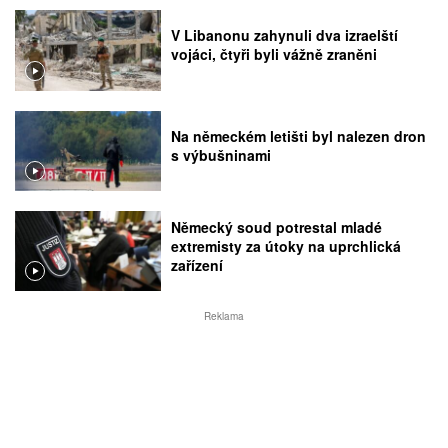
V Libanonu zahynuli dva izraelští
vojáci, čtyři byli vážně zraněni
Na německém letišti byl nalezen dron
s výbušninami
Německý soud potrestal mladé
extremisty za útoky na uprchlická
zařízení
Reklama