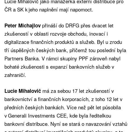
Lucie Mihalovič jako manažerka externí distribuce pro
ČR a SK k jeho naplnění mají napomoct.
přináší do DRFG přes dvacet let
Peter Michajlov
zkušeností v oblasti rozvoje obchodu, inovací i
digitalizace finančních produktů a služeb. Byl u zrodu
tří úspěšných českých bank, přičemž tou poslední byla
Partners Banka. V rámci skupiny PPF zároveň nabyl
bohaté zkušenosti s expanzí bankovních služeb v
zahraničí.
má za sebou 17 let zkušeností v
Lucie Mihalovič
bankovnictví a finančních korporacích, z toho 12 let v
předních českých bankách. Více než pět let působila
v Generali Investments CEE, kde byla ředitelkou
bankovní distribuce. Nyní se stará o navazování vztahů
s externí distribucí investičních produktů skupiny, a to