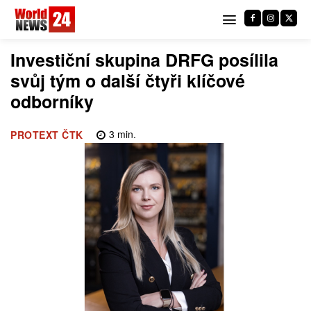
Investiční skupina DRFG posílila
svůj tým o další čtyři klíčové
odborníky
3
min.
PROTEXT ČTK