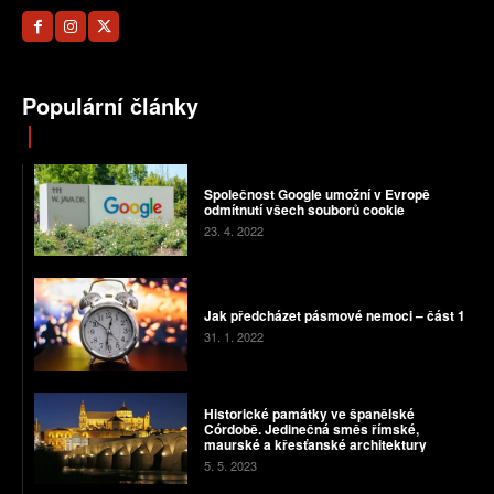
Populární články
Společnost Google umožní v Evropě
odmítnutí všech souborů cookie
23. 4. 2022
Jak předcházet pásmové nemoci – část 1
31. 1. 2022
Historické památky ve španělské
Córdobě. Jedinečná směs římské,
maurské a křesťanské architektury
5. 5. 2023