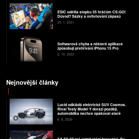
ESIC udělila stopku 35 hráčům CS:GO!
Důvod? Sázky a ovlivňování zápasů
25. 1. 2021
Softwarová chyba a některé aplikace
způsobují přehřívání iPhonu 15 Pro
2. 10. 2023
Nejnovější články
Lucid odkládá elektrické SUV Cosmos.
Rival Tesly Model Y dorazí později,
automobilka nechce opakovat staré
chyby
6. 8. 2026
EA FC 27 má splnit přání fanoušků. Do