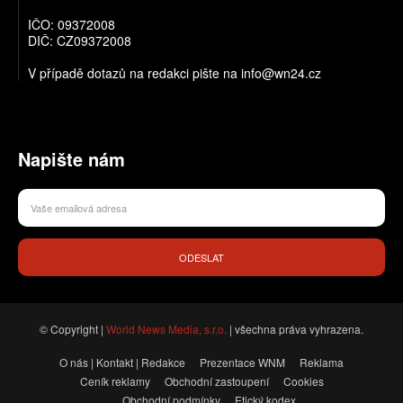
IČO: 09372008
DIČ: CZ09372008
V případě dotazů na redakci pište na info@wn24.cz
Napište nám
ODESLAT
© Copyright |
World News Media, s.r.o.
| všechna práva vyhrazena.
O nás | Kontakt | Redakce
Prezentace WNM
Reklama
Ceník reklamy
Obchodní zastoupení
Cookies
Obchodní podmínky
Etický kodex