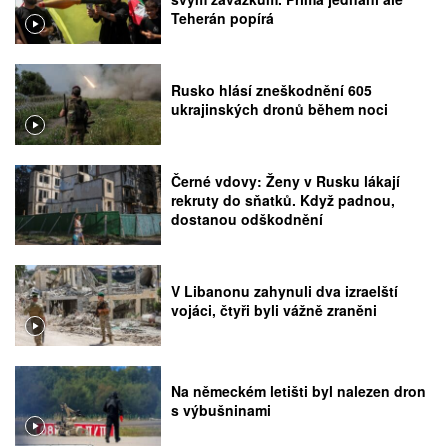
Teherán popírá
Rusko hlásí zneškodnění 605
ukrajinských dronů během noci
Černé vdovy: Ženy v Rusku lákají
rekruty do sňatků. Když padnou,
dostanou odškodnění
V Libanonu zahynuli dva izraelští
vojáci, čtyři byli vážně zraněni
Na německém letišti byl nalezen dron
s výbušninami