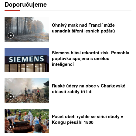
Doporučujeme
Ohnivý mrak nad Francií může
usnadnit šíření lesních požárů
Siemens hlásí rekordní zisk. Pomohla
poptávka spojená s umělou
inteligencí
Ruské údery na obec v Charkovské
oblasti zabily tři lidi
Počet obětí rychle se šířící eboly v
Kongu přesáhl 1800