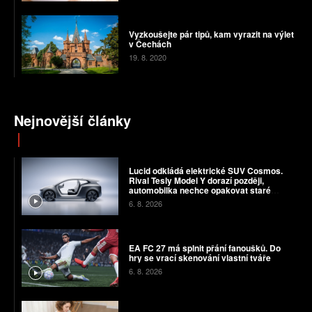
Vyzkoušejte pár tipů, kam vyrazit na výlet
v Čechách
19. 8. 2020
Nejnovější články
Lucid odkládá elektrické SUV Cosmos.
Rival Tesly Model Y dorazí později,
automobilka nechce opakovat staré
chyby
6. 8. 2026
EA FC 27 má splnit přání fanoušků. Do
hry se vrací skenování vlastní tváře
6. 8. 2026