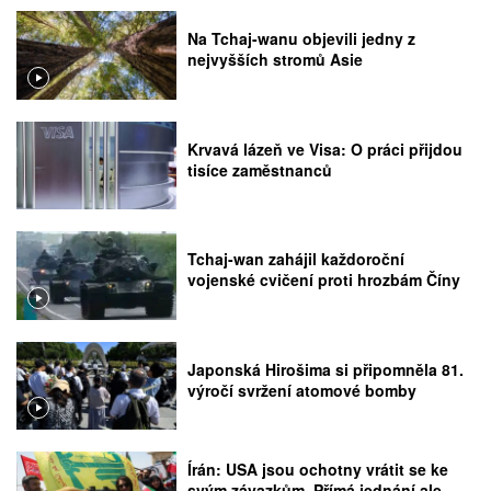
Na Tchaj-wanu objevili jedny z
nejvyšších stromů Asie
Krvavá lázeň ve Visa: O práci přijdou
tisíce zaměstnanců
Tchaj-wan zahájil každoroční
vojenské cvičení proti hrozbám Číny
Japonská Hirošima si připomněla 81.
výročí svržení atomové bomby
Írán: USA jsou ochotny vrátit se ke
svým závazkům. Přímá jednání ale