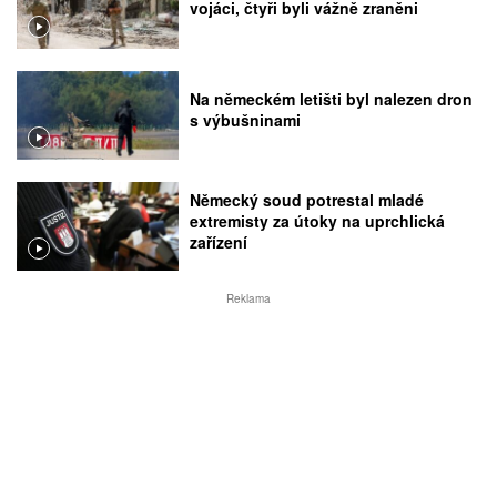
vojáci, čtyři byli vážně zraněni
Na německém letišti byl nalezen dron
s výbušninami
Německý soud potrestal mladé
extremisty za útoky na uprchlická
zařízení
Reklama