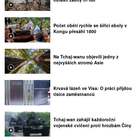
Počet obětí rychle se šířící eboly v
Kongu přesáhl 1800
Na Tchaj-wanu objevili jedny z
nejvyšších stromů Asie
Krvavá lázeň ve Visa: O práci přijdou
tisíce zaměstnanců
Tchaj-wan zahájil každoroční
vojenské cvičení proti hrozbám Číny