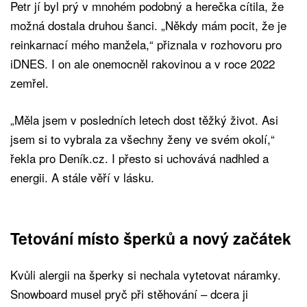
Petr jí byl prý v mnohém podobný a herečka cítila, že
možná dostala druhou šanci. „Někdy mám pocit, že je
reinkarnací mého manžela,“ přiznala v rozhovoru pro
iDNES. I on ale onemocněl rakovinou a v roce 2022
zemřel.
„Měla jsem v posledních letech dost těžký život. Asi
jsem si to vybrala za všechny ženy ve svém okolí,“
řekla pro Deník.cz. I přesto si uchovává nadhled a
energii. A stále věří v lásku.
Tetování místo šperků a nový začátek
Kvůli alergii na šperky si nechala vytetovat náramky.
Snowboard musel pryč při stěhování – dcera ji