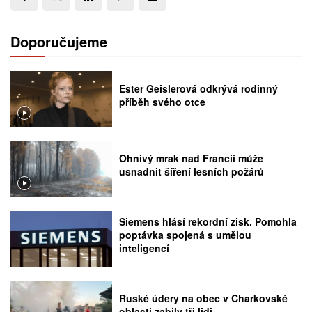
Doporučujeme
Ester Geislerová odkrývá rodinný
příběh svého otce
Ohnivý mrak nad Francií může
usnadnit šíření lesních požárů
Siemens hlásí rekordní zisk. Pomohla
poptávka spojená s umělou
inteligencí
Ruské údery na obec v Charkovské
oblasti zabily tři lidi