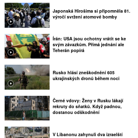
Japonská Hirošima si připomněla 81.
výročí svržení atomové bomby
Írán: USA jsou ochotny vrátit se ke
svým závazkům. Přímá jednání ale
Teherán popírá
Rusko hlásí zneškodnění 605
ukrajinských dronů během noci
Černé vdovy: Ženy v Rusku lákají
rekruty do sňatků. Když padnou,
dostanou odškodnění
V Libanonu zahynuli dva izraelští