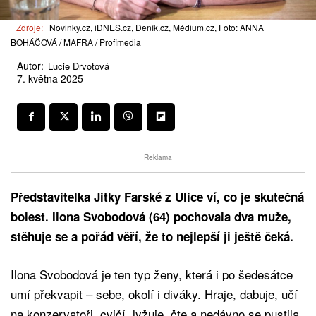
Zdroje:
Novinky.cz, iDNES.cz, Deník.cz, Médium.cz, Foto: ANNA
BOHÁČOVÁ / MAFRA / Profimedia
Autor:
Lucie Drvotová
7. května 2025
Reklama
Představitelka Jitky Farské z Ulice ví, co je skutečná
bolest. Ilona Svobodová (64) pochovala dva muže,
stěhuje se a pořád věří, že to nejlepší ji ještě čeká.
Ilona Svobodová je ten typ ženy, která i po šedesátce
umí překvapit – sebe, okolí i diváky. Hraje, dabuje, učí
na konzervatoři, cvičí, lyžuje, čte a nedávno se pustila