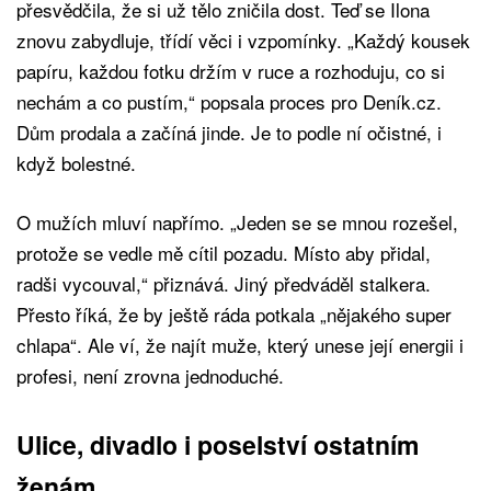
přesvědčila, že si už tělo zničila dost. Teď se Ilona
znovu zabydluje, třídí věci i vzpomínky. „Každý kousek
papíru, každou fotku držím v ruce a rozhoduju, co si
nechám a co pustím,“ popsala proces pro Deník.cz.
Dům prodala a začíná jinde. Je to podle ní očistné, i
když bolestné.
O mužích mluví napřímo. „Jeden se se mnou rozešel,
protože se vedle mě cítil pozadu. Místo aby přidal,
radši vycouval,“ přiznává. Jiný předváděl stalkera.
Přesto říká, že by ještě ráda potkala „nějakého super
chlapa“. Ale ví, že najít muže, který unese její energii i
profesi, není zrovna jednoduché.
Ulice, divadlo i poselství ostatním
ženám