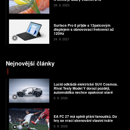
28. 9. 2023
Surface Pro 8 přijde s 13palcovým
displejem s obnovovací frekvencí až
120Hz
24. 9. 2021
Nejnovější články
Lucid odkládá elektrické SUV Cosmos.
Rival Tesly Model Y dorazí později,
automobilka nechce opakovat staré
chyby
6. 8. 2026
EA FC 27 má splnit přání fanoušků. Do
hry se vrací skenování vlastní tváře
6. 8. 2026