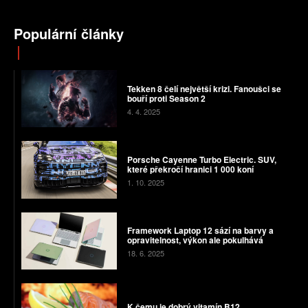
Populární články
Tekken 8 čelí největší krizi. Fanoušci se
bouří proti Season 2
4. 4. 2025
Porsche Cayenne Turbo Electric. SUV,
které překročí hranici 1 000 koní
1. 10. 2025
Framework Laptop 12 sází na barvy a
opravitelnost, výkon ale pokulhává
18. 6. 2025
K čemu je dobrý vitamín B12