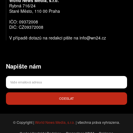
World News Media, s.r.o.
Rybná 716/24
Staré Město, 110 00 Praha
IČO: 09372008
DIČ: CZ09372008
V případě dotazů na redakci pište na info@wn24.cz
Napište nám
ODESLAT
© Copyright |
World News Media, s.r.o.
| všechna práva vyhrazena.