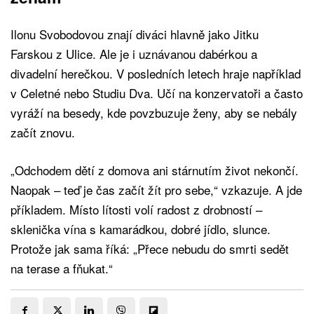
Ilonu Svobodovou znají diváci hlavně jako Jitku
Farskou z Ulice. Ale je i uznávanou dabérkou a
divadelní herečkou. V posledních letech hraje například
v Celetné nebo Studiu Dva. Učí na konzervatoři a často
vyráží na besedy, kde povzbuzuje ženy, aby se nebály
začít znovu.
„Odchodem dětí z domova ani stárnutím život nekončí.
Naopak – teď je čas začít žít pro sebe,“ vzkazuje. A jde
příkladem. Místo lítosti volí radost z drobností –
sklenička vína s kamarádkou, dobré jídlo, slunce.
Protože jak sama říká: „Přece nebudu do smrti sedět
na terase a fňukat.“