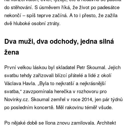
do stěhování. S úsměvem říká, že život po padesátce
nekončí – spíš teprve začíná. A to i přesto, že zažila
dvě hluboké osobní ztráty.
Dva muži, dva odchody, jedna silná
žena
První velkou láskou byl skladatel Petr Skoumal. Jejich
svatbu tehdy zařizovali blízcí přátelé a lidé z okolí
Václava Havla. „Byla to nejkratší a nejkrásnější
svatba,“ zavzpomínala herečka v rozhovoru pro
Novinky.cz. Skoumal zemřel v roce 2014, jen pár týdnů
po posledním koncertě. Měl rakovinu téměř všude.
Po nějaké době se Ilona znovu zamilovala. Architekt